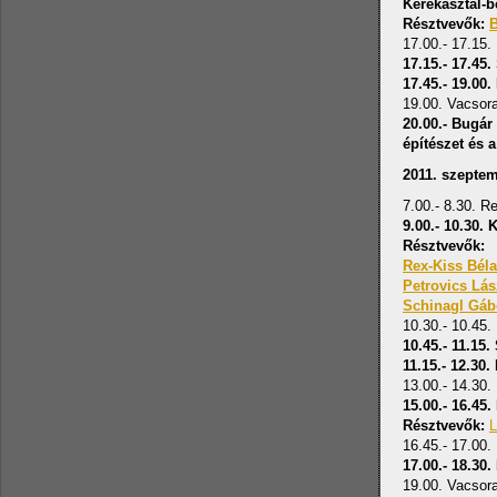
Kerekasztal-b
Résztvevők:
B
17.00.- 17.15
17.15.- 17.45
17.45.- 19.00.
19.00. Vacsor
20.00.- Bugár
építészet és 
2011. szeptem
7.00.- 8.30. Re
9.00.- 10.30.
Résztvevők:
Rex-Kiss Bél
Petrovics Lás
Schinagl Gá
10.30.- 10.45
10.45.- 11.15
11.15.- 12.30.
13.00.- 14.30.
15.00.- 16.45
Résztvevők:
L
16.45.- 17.00
17.00.- 18.30.
19.00. Vacsor