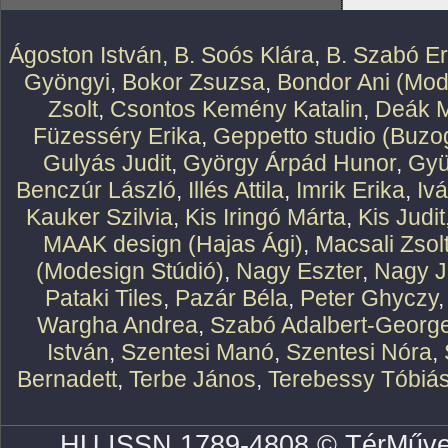
Ágoston István
,
B. Soós Klára
,
B. Szabó E
Gyöngyi
,
Bokor Zsuzsa
,
Bondor Ani (Mod
Zsolt
,
Csontos Kemény Katalin
,
Deák M
Füzesséry Erika
,
Geppetto studio (Buzog
Gulyás Judit
,
György Árpád Hunor
,
Gyü
Benczúr László
,
Illés Attila
,
Imrik Erika
,
Iv
Kauker Szilvia
,
Kis Iringó Márta
,
Kis Judit
MAAK design (Hajas Ági)
,
Macsali Zsol
(Modesign Stúdió)
,
Nagy Eszter
,
Nagy J
Pataki Tiles
,
Pazár Béla
,
Peter Ghyczy
Wargha Andrea
,
Szabó Adalbert-Georg
István
,
Szentesi Manó
,
Szentesi Nóra
,
Bernadett
,
Terbe János
,
Terebessy Tóbiá
HU ISSN 1789-4808 © TérMűve