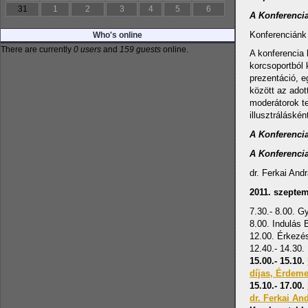
31
1
2
3
4
5
6
A Konferenci
Konferenciánk 
Who's online
There are currently
0 users
and
159 guests
online.
A konferencia 
korcsoportból 
prezentáció, e
között az adot
moderátorok te
illusztráláské
A Konferencia
A Konferenci
dr. Ferkai And
2011. szeptem
7.30.- 8.00. G
8.00. Indulás 
12.00. Érkezés
12.40.- 14.30.
15.00.- 15.10.
díjas, Érdem
15.10.- 17.00.
dr. Ferkai An