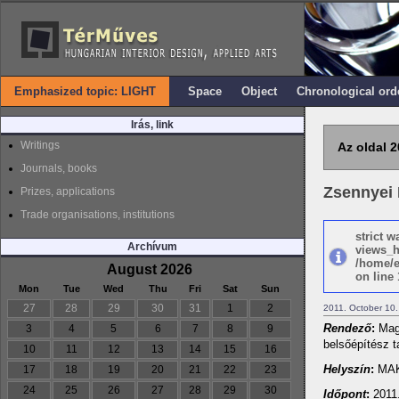
Emphasized topic: LIGHT
Space
Object
Chronological ord
Irás, link
Writings
Az oldal 2
Journals, books
Zsennyei
Prizes, applications
Trade organisations, institutions
strict 
Archívum
views_h
/home/e
August 2026
on line 
Mon
Tue
Wed
Thu
Fri
Sat
Sun
27
28
29
30
31
1
2
2011. October 10.
Rendező
:
Magy
3
4
5
6
7
8
9
belsőépítész t
10
11
12
13
14
15
16
Helyszín
:
MAK 
17
18
19
20
21
22
23
24
25
26
27
28
29
30
Időpont
:
2011