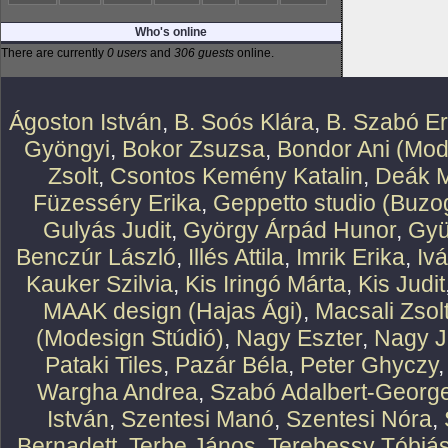
Who's online
There are currently
0 users
and
306 guests
online.
Ágoston István
,
B. Soós Klára
,
B. Szabó E
Gyöngyi
,
Bokor Zsuzsa
,
Bondor Ani (Mod
Zsolt
,
Csontos Kemény Katalin
,
Deák M
Füzesséry Erika
,
Geppetto studio (Buzog
Gulyás Judit
,
György Árpád Hunor
,
Gyü
Benczúr László
,
Illés Attila
,
Imrik Erika
,
Iv
Kauker Szilvia
,
Kis Iringó Márta
,
Kis Judit
MAAK design (Hajas Ági)
,
Macsali Zsol
(Modesign Stúdió)
,
Nagy Eszter
,
Nagy J
Pataki Tiles
,
Pazár Béla
,
Peter Ghyczy
Wargha Andrea
,
Szabó Adalbert-Georg
István
,
Szentesi Manó
,
Szentesi Nóra
,
Bernadett
,
Terbe János
,
Terebessy Tóbiá