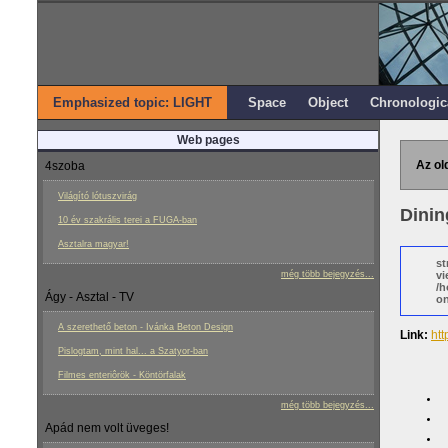
Emphasized topic: LIGHT
Space
Object
Chronologic
Web pages
Az ol
4szoba
Világító lótuszvirág
Dinin
10 év szakrális terei a FUGA-ban
Asztalra magyar!
st
még több bejegyzés...
vi
/h
Ágy - Asztal - TV
on
A szerethető beton - Ivánka Beton Design
Link:
htt
Pislogtam, mint hal... a Szatyor-ban
Filmes enteriôrök - Köntörfalak
még több bejegyzés...
Apád nem volt üveges!