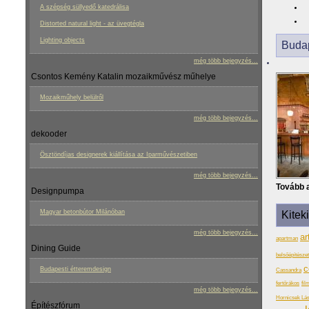
A szépség süllyedő katedrálisa
Distorted natural light - az üvegtégla
Lighting objects
Budap
még több bejegyzés...
Csontos Kemény Katalin mozaikművész műhelye
Mozaikműhely belülről
még több bejegyzés...
dekooder
Ösztöndíjas designerek kiállítása az Iparművészetiben
még több bejegyzés...
Tovább a
Designpumpa
Magyar betonbútor Milánóban
Kitek
még több bejegyzés...
ar
apartman
Dining Guide
belsőépítészet 
c
Budapesti étteremdesign
Cassandra
fertőrákos
fil
még több bejegyzés...
Hornicsek Lás
Építészfórum