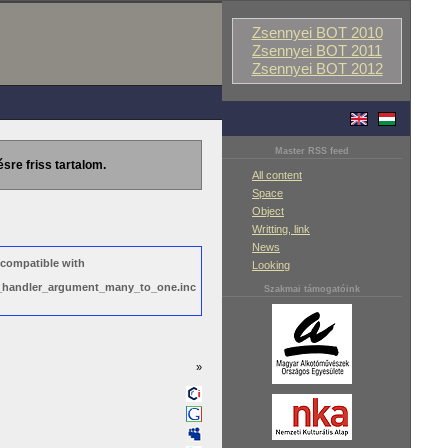
Zsennyei BOT 2010
Zsennyei BOT 2011
Zsennyei BOT 2012
Master RSS feed
ésre friss tartalom.
All content
Space
Object
Writting, link
News
 compatible with
Looking
ws_handler_argument_many_to_one.inc
Szakmai támogatóink
»