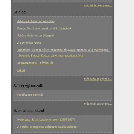
még több bejegyzés...
Stilblog
Adamcsik Anita bútorékszerei
Design Terminál – tervek, víziók, kihívások
Juhász Ádám és az ő lámpái
A cementlap jelene
“Bútorokat, kiegészítőket, használati tárgyakat mentünk át a mai világba.”
- Interjúnk Baracsi Katival, az Artkraft tulajdonosával
Sporaarchitects – Fővám tér
Na-Ja
még több bejegyzés...
Szabó Ági mozaik
Fürdőszoba burkolás
még több bejegyzés...
Szakrális építészet
Hollóháza, Szent László templom (1964-1967)
A kortárs evangélikus építészet sajátszerűségei