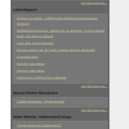
még több bejegyzés...
LakberMagazin
Építészet és enteriőr - a KREA Kortárs Művészeti Iskola bemutatja:
Térélmény
Belsőépítészeti koncepció - Bonvino bor- és aktívhotel - ha kicsit bátrabb
lennél, ilyen lenne az otthonod
Luxus lakás vörösre hangoltan
Electrolux Design Lab ‘10: Ízelítő a magyar pályázók alkotásaiból
A sokoldalú beton
Dekoratív pala burkolat
Dekoratív pellet kályha
A BoConcept új 2010-es bútor kollekciója
még több bejegyzés...
Macsali Kitchen Manufacture
Családi manufaktúra – egyedi termékek
még több bejegyzés...
Néder Melinda - lakberendező blogja
“Hogyan lehetek én is lakberendező?”