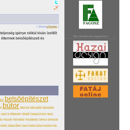
Dining Guide
étterem
eljesség igénye nélkül kíván ízelítőt
Our vocational supporters
 éttermek belsőépítészeti és
belsőépítészet
ész
bútor
án
bútorgyár
bútor kellék
bútoráruház
r
eozin
fa
falfestmény
falvédő
Fazekas György
felirat
dre
gyermek
gyertyatartó
gyorsétterem
hagyma
hagyomán
z Anikó
Juhász Ádám
kacsa
Kauker Szilvia
kerámia
kint-