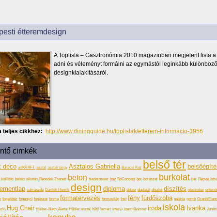
esti étteremdesign
A Toplista – Gasztronómia 2010 magazinban megjelent lista a t
adni és véleményt formálni az egymástól leginkább különböző
designkialakításáról.
 teljes cikkhez:
http://www.diningguide.hu/toplistak/etterem-informacio-3956
intő cimkék
belső tér
t deco
Asztalos Gabriella
belsőépít
artKRAFT
asztal
asztali tárgy
Baracsi Kati
burkolat
beton
kiállítás
beltéri alkotás
Benedek Zsanett
biedermeier
bnv
BoConcept
bor
borászat
bár
Bényei Istv
design
ementlap
diploma
díszítés
cukrászda
Darilek Henrik
doboz
duplatál
díszlet
electrolux
enteriő
formatervezés
fény
fürdőszoba
m
fogadótér
fogantyú
fogászat
forma
formavilág
fotó
galéria
gomb
GranitiFian
iskola
Hug Chair
iroda
Ivanka
zló
Hujber-Nagy Aletta
Hübler asztal
hűtő
Iamart
interjú
iparművészet
Juhás