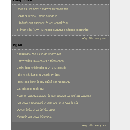
Fatáj Online
Régit és újat ötvöző magyar bútorkollekció
Bezár az utolsó Domus áruház is
Fából készült oszlopok és oszlopborítások
Trónust készít XVI. Benedek pápának a nágocsi restaurátor
még több bejegyzés...
hg.hu
Kapszulába zárt luxus az Andrássyn
Extravagáns iskolapalota a fővárosban
Barátságos ufólámpák az A+Z Designtól
Régi-új kávéüzlet az Andrássy úton
Hornicsek-életmű: egy eltűnő kor memoárja
Egy békebeli fogászat
Magyar napfogyatkozás- és bambuszlámpa hódított Japánban
A magyar szecesszió gyöngyszeme: a kácsás kút
Üvegművészet az építészetben
Mentsük a magyar bútorokat!
még több bejegyzés...