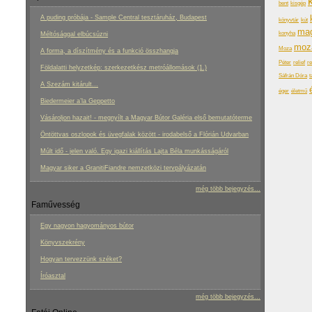
k
bent
kisgép
A puding próbája - Sample Central tesztáruház, Budapest
könyvtár
kút
mag
konyha
Méltósággal elbúcsúzni
moz
Moza
A forma, a díszítmény és a funkció összhangja
Péter
relief
re
Földalatti helyzetkép: szerkezetkész metróállomások (1.)
Sáfrán Dóra
t
A Szezám kitárult...
éger
életmű
Biedermeier a’la Geppetto
Vásároljon hazait! - megnyílt a Magyar Bútor Galéria első bemutatóterme
Öntöttvas oszlopok és üvegfalak között - irodabelső a Flórián Udvarban
Múlt idő - jelen való. Egy igazi kiállítás Lajta Béla munkásságáról
Magyar siker a GranitiFiandre nemzetközi tervpályázatán
még több bejegyzés...
Faművesség
Egy nagyon hagyományos bútor
Könyvszekrény
Hogyan tervezzünk széket?
Íróasztal
még több bejegyzés...