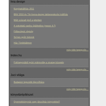
hna design
Konyhakiállítás 2011
BNV 2010 és Tér-forma-design lakberendezési kiállítás
Múlt századi jövő a jelenben
A sokoldalú tapéta újjáéledése (repost 4-7)
Félbevágott régiség
Színes gyűrt bútorok
Ház Törökbálinton
még több bejegyzés...
Index.hu
Fokhagymából gyúrt mátrixvilág a sivatag közepén
még több bejegyzés...
Juci világa
Budapest legszebb lépcsőháza
még több bejegyzés...
könyvtárépítészet
Gyermekkönyvtár vagy játszóház könyvekkel?