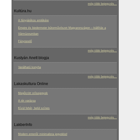
még több bejegyzés...
Kultúra.hu
A fényjátékos emlékére
Empire és biedermeier bútorművészet Magyarországon – kiállítás a
Vármúzeumban
Fényterelő
még több bejegyzés...
Kustyán Anett blogja
Variálható konyha
még több bejegyzés...
Lakaskultura Online
Megőrzött stílusjegyek
A tér varázsa
Kívül fehér, belül színes
még több bejegyzés...
LakberInfo
Modern enteriőr minimalista jegyekkel