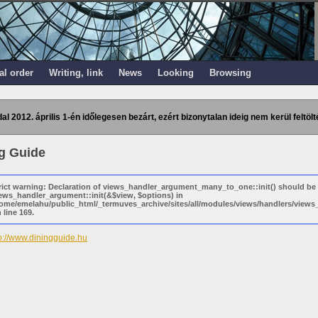
al order
Writing, link
News
Looking
Browsing
dal 2012. április 1-én időlegesen bezárt, ezért bizonytalan ideig nem kerül feltölt
g Guide
rict warning: Declaration of views_handler_argument_many_to_one::init() should be
ews_handler_argument::init(&$view, $options) in
ome/emelahu/public_html/_termuves_archive/sites/all/modules/views/handlers/vie
 line 169.
p://www.diningguide.hu