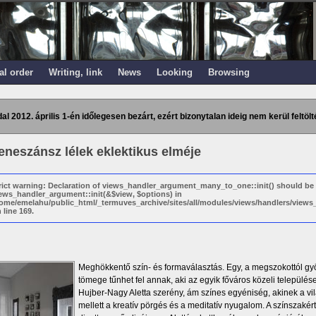
al order
Writing, link
News
Looking
Browsing
dal 2012. április 1-én időlegesen bezárt, ezért bizonytalan ideig nem kerül feltölt
eneszánsz lélek eklektikus elméje
rict warning: Declaration of views_handler_argument_many_to_one::init() should be
ews_handler_argument::init(&$view, $options) in
ome/emelahu/public_html/_termuves_archive/sites/all/modules/views/handlers/vie
 line 169.
Meghökkentő szín- és formaválasztás. Egy, a megszokottól gy
tömege tűnhet fel annak, aki az egyik főváros közeli települése
Hujber-Nagy Aletta szerény, ám színes egyéniség, akinek a 
mellett a kreatív pörgés és a meditatív nyugalom. A színszakér