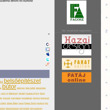
szakma itthoni és külföldi
Our vocational supporters
»
belsőépítészet
ész
bútor
án
bútorgyár
bútor kellék
bútoráruház
r
eozin
fa
falfestmény
falvédő
Fazekas György
felirat
dre
gyermek
gyertyatartó
gyorsétterem
hagyma
hagyomán
z Anikó
Juhász Ádám
kacsa
Kauker Szilvia
kerámia
kint-
ávézó
képzőművészet
könyvajánló
könyvszekrény