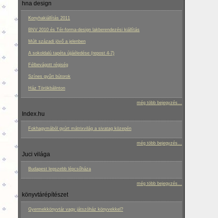
hna design
Konyhakiállítás 2011
BNV 2010 és Tér-forma-design lakberendezési kiállítás
Múlt századi jövő a jelenben
A sokoldalú tapéta újjáéledése (repost 4-7)
Félbevágott régiség
Színes gyűrt bútorok
Ház Törökbálinton
még több bejegyzés...
Index.hu
Fokhagymából gyúrt mátrixvilág a sivatag közepén
még több bejegyzés...
Juci világa
Budapest legszebb lépcsőháza
még több bejegyzés...
könyvtárépítészet
Gyermekkönyvtár vagy játszóház könyvekkel?