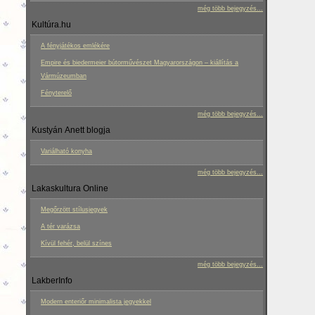
még több bejegyzés...
Kultúra.hu
A fényjátékos emlékére
Empire és biedermeier bútorművészet Magyarországon – kiállítás a
Vármúzeumban
Fényterelő
még több bejegyzés...
Kustyán Anett blogja
Variálható konyha
még több bejegyzés...
Lakaskultura Online
Megőrzött stílusjegyek
A tér varázsa
Kívül fehér, belül színes
még több bejegyzés...
LakberInfo
Modern enteriőr minimalista jegyekkel