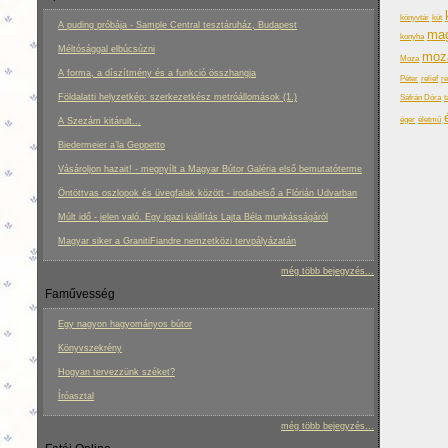
könyvtár
kút
A puding próbája - Sample Central tesztáruház, Budapest
mag
konyha
Méltósággal elbúcsúzni
moz
Moza
A forma, a díszítmény és a funkció összhangja
Péter
relief
re
Földalatti helyzetkép: szerkezetkész metróállomások (1.)
Sáfrán Dóra
t
éger
életmű
A Szezám kitárult...
Biedermeier a’la Geppetto
Vásároljon hazait! - megnyílt a Magyar Bútor Galéria első bemutatóterme
Öntöttvas oszlopok és üvegfalak között - irodabelső a Flórián Udvarban
Múlt idő - jelen való. Egy igazi kiállítás Lajta Béla munkásságáról
Magyar siker a GranitiFiandre nemzetközi tervpályázatán
még több bejegyzés...
Faművesség
Egy nagyon hagyományos bútor
Könyvszekrény
Hogyan tervezzünk széket?
Íróasztal
még több bejegyzés...