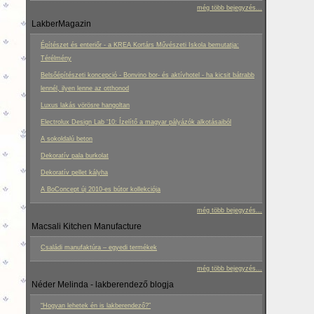
még több bejegyzés...
LakberMagazin
Építészet és enteriőr - a KREA Kortárs Művészeti Iskola bemutatja:
Térélmény
Belsőépítészeti koncepció - Bonvino bor- és aktívhotel - ha kicsit bátrabb
lennél, ilyen lenne az otthonod
Luxus lakás vörösre hangoltan
Electrolux Design Lab ‘10: Ízelítő a magyar pályázók alkotásaiból
A sokoldalú beton
Dekoratív pala burkolat
Dekoratív pellet kályha
A BoConcept új 2010-es bútor kollekciója
még több bejegyzés...
Macsali Kitchen Manufacture
Családi manufaktúra – egyedi termékek
még több bejegyzés...
Néder Melinda - lakberendező blogja
“Hogyan lehetek én is lakberendező?”