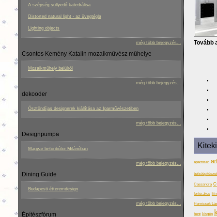
A szépség süllyedő katedrálisa
Distorted natural light - az üvegtégla
Lighting objects
Tovább a
még több bejegyzés...
Csontos Kemény Katalin mozaikművész műhelye
Mozaikműhely belülről
még több bejegyzés...
dekooder
Ösztöndíjas designerek kiállítása az Iparművészetiben
még több bejegyzés...
Designpumpa
Kitek
Magyar betonbútor Milánóban
ar
apartman
még több bejegyzés...
Dining Guide
belsőépítészet 
c
Cassandra
Budapesti étteremdesign
fertőrákos
fil
még több bejegyzés...
Hornicsek Lás
k
Építészfórum
bent
kisgép