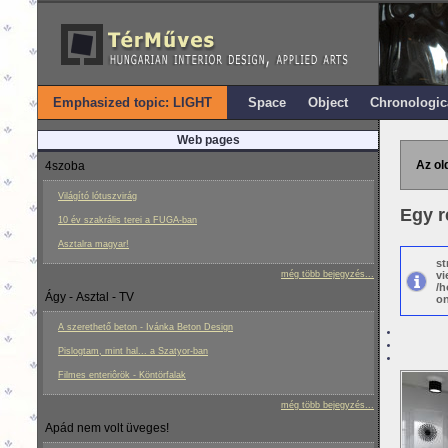
Emphasized topic: LIGHT
Space
Object
Chronologic
Web pages
Az ol
4szoba
Világító lótuszvirág
Egy r
10 év szakrális terei a FUGA-ban
Asztalra magyar!
st
még több bejegyzés...
vi
/h
Ágy - Asztal - TV
on
A szerethető beton - Ivánka Beton Design
Pislogtam, mint hal... a Szatyor-ban
Filmes enteriôrök - Köntörfalak
még több bejegyzés...
Apád nem volt üveges!