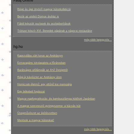
Fatáj Online
Régit és újat ötvöző magyar bútorkollekció
Bezár az utolsó Domus áruház is
Fából készült oszlopok és oszlopborítások
Trónust készít XVI. Benedek pápának a nágocsi restaurátor
még több bejegyzés...
hg.hu
Kapszulába zárt luxus az Andrássyn
Extravagáns iskolapalota a fővárosban
Barátságos ufólámpák az A+Z Designtól
Régi-új kávéüzlet az Andrássy úton
Hornicsek-életmű: egy eltűnő kor memoárja
Egy békebeli fogászat
Magyar napfogyatkozás- és bambuszlámpa hódított Japánban
A magyar szecesszió gyöngyszeme: a kácsás kút
Üvegművészet az építészetben
Mentsük a magyar bútorokat!
még több bejegyzés...