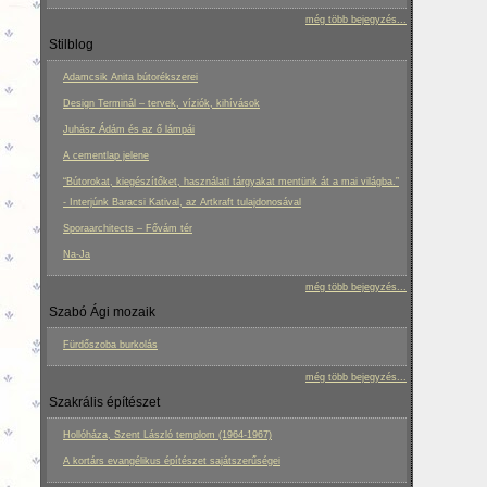
még több bejegyzés...
Stilblog
Adamcsik Anita bútorékszerei
Design Terminál – tervek, víziók, kihívások
Juhász Ádám és az ő lámpái
A cementlap jelene
“Bútorokat, kiegészítőket, használati tárgyakat mentünk át a mai világba.”
- Interjúnk Baracsi Katival, az Artkraft tulajdonosával
Sporaarchitects – Fővám tér
Na-Ja
még több bejegyzés...
Szabó Ági mozaik
Fürdőszoba burkolás
még több bejegyzés...
Szakrális építészet
Hollóháza, Szent László templom (1964-1967)
A kortárs evangélikus építészet sajátszerűségei