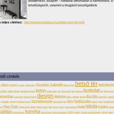
divattervező, dizájner – Alettával otthonában a harmóniáról, a 
lehetőségeiről, valamint a blogjáról beszélgettünk.
 teljes cikkhez:
http://www.trendlakas.hu/cikkek.php?id=648
intő cimkék
belső tér
t deco
Asztalos Gabriella
belsőépít
artKRAFT
asztal
asztali tárgy
Baracsi Kati
burkolat
beton
kiállítás
beltéri alkotás
Benedek Zsanett
biedermeier
bnv
BoConcept
bor
borászat
bár
Bényei Istv
design
ementlap
diploma
díszítés
cukrászda
Darilek Henrik
doboz
duplatál
díszlet
electrolux
enteriő
formatervezés
fény
fürdőszoba
m
fogadótér
fogantyú
fogászat
forma
formavilág
fotó
galéria
gomb
GranitiFian
iskola
Hug Chair
iroda
Ivanka
zló
Hujber-Nagy Aletta
Hübler asztal
hűtő
Iamart
interjú
iparművészet
Juhás
konyha
iállítás
kolumbárium
Kozma Lajos
Kozma ösztöndíj
KREA
kristály
kristály-mozaikfüggöny
kályha
kávé
k