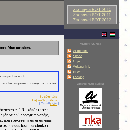
Zsennyei BOT 2010
Zsennyei BOT 2011
Zsennyei BOT 2012
Master RSS feed
ésre friss tartalom.
All content
Space
Object
Writting, link
News
 compatible with
Looking
ws_handler_argument_many_to_one.inc
Szakmai támogatóink
belsőépítész
Hujber-Nagy Aletta
Trendlakás
lakás
ökeresen eltérő lakóház képe és
n jár. Az épület egyik tervezője,
világában békésen megfér egymás
tő és belsőépítész – esetenként