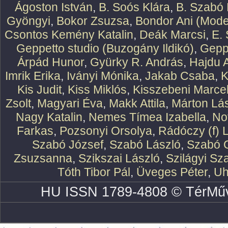
Ágoston István
,
B. Soós Klára
,
B. Szabó 
Gyöngyi
,
Bokor Zsuzsa
,
Bondor Ani (Mode
Csontos Kemény Katalin
,
Deák Marcsi
,
E.
Geppetto studio (Buzogány Ildikó)
,
Geppe
Árpád Hunor
,
Gyürky R. András
,
Hajdu 
Imrik Erika
,
Iványi Mónika
,
Jakab Csaba
,
K
Kis Judit
,
Kiss Miklós
,
Kisszebeni Marcel
Zsolt
,
Magyari Éva
,
Makk Attila
,
Márton Lász
Nagy Katalin
,
Nemes Tímea Izabella
,
No
Farkas
,
Pozsonyi Orsolya
,
Rádóczy (f) 
Szabó József
,
Szabó László
,
Szabó O
Zsuzsanna
,
Szikszai László
,
Szilágyi Sz
Tóth Tibor Pál
,
Üveges Péter
,
Uh
HU ISSN 1789-4808 © TérMűv