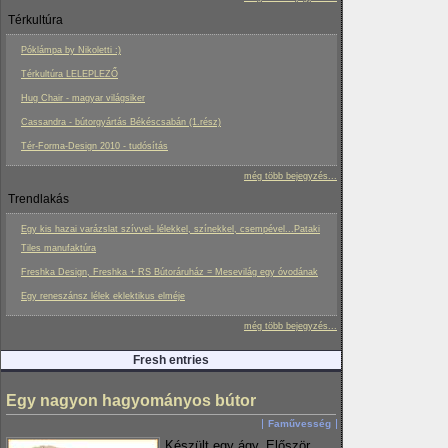
Térkultúra
Póklámpa by Nikoletti :)
Térkultúra LELEPLEZŐ
Hug Chair - magyar világsiker
Cassandra - bútorgyártás Békéscsabán (1.rész)
Tér-Forma-Design 2010 - tudósítás
még több bejegyzés...
Trendlakás
Egy kis hazai varázslat szívvel- lélekkel, színekkel, csempével...Pataki
Tiles manufaktúra
Freshka Design, Freshka + RS Bútoráruház = Mesevilág egy óvodának
Egy reneszánsz lélek eklektikus elméje
még több bejegyzés...
Fresh entries
Egy nagyon hagyományos bútor
Faművesség
Készült egy ágy. Először