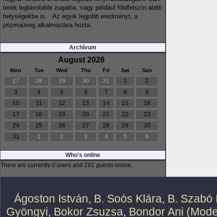
terek legtávolabbi zugaiba, vagy például földfelszín alatti
helységekbe is. Az egyik legjobb eredményt, a
prizmaüveg alkalmazása hozta.
Archívum
August 2026
Mon
Tue
Wed
Thu
Fri
Sat
Sun
27
28
29
30
31
1
2
3
4
5
6
7
8
9
10
11
12
13
14
15
16
17
18
19
20
21
22
23
24
25
26
27
28
29
30
31
1
2
3
4
5
6
Who's online
There are currently
0 users
and
191 guests
online.
Ágoston István
,
B. Soós Klára
,
B. Szabó 
Gyöngyi
,
Bokor Zsuzsa
,
Bondor Ani (Mode