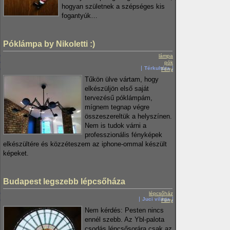
hogyan születnek a szépséges kis
fogantyúk…
Póklámpa by Nikoletti :)
lámpa
pók
Térkultúra
Fény
Tűkön ülve vártam, hogy
elkészüljön első saját
tervezésű póklámpám,
mígnem tegnap végre
összeszereltük a helyszínen.
Nem is tudok várni a
professzionális fényképek
elkészültére és közzéteszem az iphone-ommal készült
képeket.
Budapest legszebb lépcsőháza
lépcsőház
Juci világa
Fény
Nem kérdés: Pesten nincs
ennél szebb. Az Ybl-palota
csodás lépcsősorára csak az