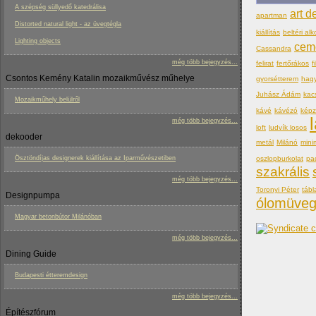
A szépség süllyedő katedrálisa
art d
apartman
Distorted natural light - az üvegtégla
kiállítás
beltéri alk
Lighting objects
cem
Cassandra
még több bejegyzés...
felirat
fertőrákos
f
Csontos Kemény Katalin mozaikművész műhelye
gyorsétterem
hag
Juhász Ádám
kac
Mozaikműhely belülről
kávé
kávézó
kép
még több bejegyzés...
loft
ludvík losos
dekooder
metál
Milánó
mini
oszlopburkolat
pa
Ösztöndíjas designerek kiállítása az Iparművészetiben
szakrális
még több bejegyzés...
Toronyi Péter
tábl
Designpumpa
ólomüve
Magyar betonbútor Milánóban
még több bejegyzés...
Dining Guide
Budapesti étteremdesign
még több bejegyzés...
Építészfórum