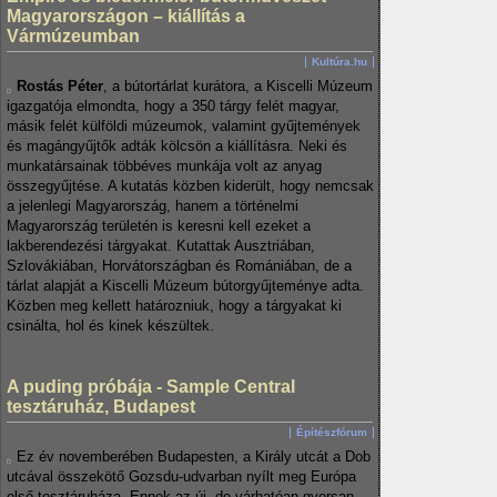
Magyarországon – kiállítás a
Vármúzeumban
Kultúra.hu
Rostás Péter
, a bútortárlat kurátora, a Kiscelli Múzeum
igazgatója elmondta, hogy a 350 tárgy felét magyar,
másik felét külföldi múzeumok, valamint gyűjtemények
és magángyűjtők adták kölcsön a kiállításra. Neki és
munkatársainak többéves munkája volt az anyag
összegyűjtése. A kutatás közben kiderült, hogy nemcsak
a jelenlegi Magyarország, hanem a történelmi
Magyarország területén is keresni kell ezeket a
lakberendezési tárgyakat. Kutattak Ausztriában,
Szlovákiában, Horvátországban és Romániában, de a
tárlat alapját a Kiscelli Múzeum bútorgyűjteménye adta.
Közben meg kellett határozniuk, hogy a tárgyakat ki
csinálta, hol és kinek készültek.
A puding próbája - Sample Central
tesztáruház, Budapest
Építészfórum
Ez év novemberében Budapesten, a Király utcát a Dob
utcával összekötő Gozsdu-udvarban nyílt meg Európa
első tesztáruháza. Ennek az új, de várhatóan gyorsan