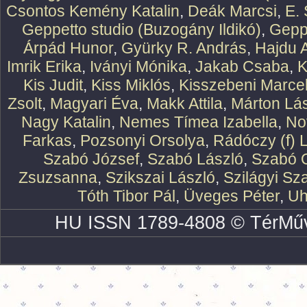
Csontos Kemény Katalin
,
Deák Marcsi
,
E.
Geppetto studio (Buzogány Ildikó)
,
Geppe
Árpád Hunor
,
Gyürky R. András
,
Hajdu 
Imrik Erika
,
Iványi Mónika
,
Jakab Csaba
,
K
Kis Judit
,
Kiss Miklós
,
Kisszebeni Marcel
Zsolt
,
Magyari Éva
,
Makk Attila
,
Márton Lász
Nagy Katalin
,
Nemes Tímea Izabella
,
No
Farkas
,
Pozsonyi Orsolya
,
Rádóczy (f) 
Szabó József
,
Szabó László
,
Szabó O
Zsuzsanna
,
Szikszai László
,
Szilágyi Sz
Tóth Tibor Pál
,
Üveges Péter
,
Uh
HU ISSN 1789-4808 © TérMűv