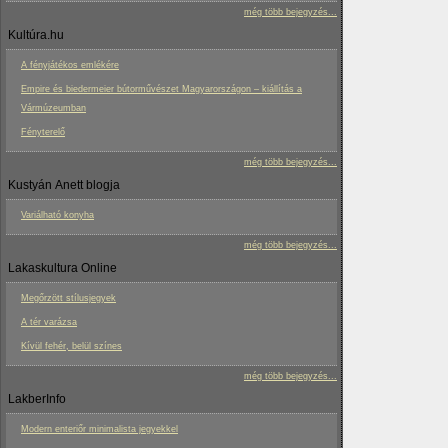
még több bejegyzés...
Kultúra.hu
A fényjátékos emlékére
Empire és biedermeier bútorművészet Magyarországon – kiállítás a
Vármúzeumban
Fényterelő
még több bejegyzés...
Kustyán Anett blogja
Variálható konyha
még több bejegyzés...
Lakaskultura Online
Megőrzött stílusjegyek
A tér varázsa
Kívül fehér, belül színes
még több bejegyzés...
LakberInfo
Modern enteriőr minimalista jegyekkel