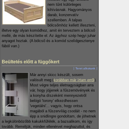
nem tűnt különleges
kihívásnak. Hagyományos
darab, konzervatív
szellemben. A talpas
bölcsőmhöz kellett illeszteni,
illetve egy olyan komódhoz, amit én terveztem a bölcső
mellé, de más készítette el. Az ágyhoz szép hegyi juhar
anyagot hoztak. (A bölcső és a komód szelídgesztenye
fából van.)
Beültetés előtt a függőkert
Teret alkotunk
Már annyi skicc készült, sosem
valósult meg (
korábban már írtam erről
).
Most végre teljes életnagyságban arra
vár, hogy jöjjenek a fűszernövények és
a konyha díszeként mennyezetről
belógó 'torony' elkezdhessen
'vegetálni'... vagyis, hogy ontsa
magából a fűszervilág csodáit - no nem
épp a snidlingre gondoltam, de jöhetnek
a legkülönbözőbb kakukkfűfélék, a bazsalikom, és így
tovább. Reméljük, minden ellenérvet meghazuttol, és