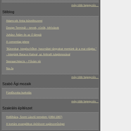
még több bejegyzés...
Stilblog
Adamcsik Anita bútorékszerei
Design Terminál – tervek, víziók, kihívások
Juhász Ádám és az ő lámpái
A cementlap jelene
“Bútorokat, kiegészítőket, használati tárgyakat mentünk át a mai világba.”
- Interjúnk Baracsi Katival, az Artkraft tulajdonosával
Sporaarchitects – Fővám tér
Na-Ja
még több bejegyzés...
Szabó Ági mozaik
Fürdőszoba burkolás
még több bejegyzés...
Szakrális építészet
Hollóháza, Szent László templom (1964-1967)
A kortárs evangélikus építészet sajátszerűségei