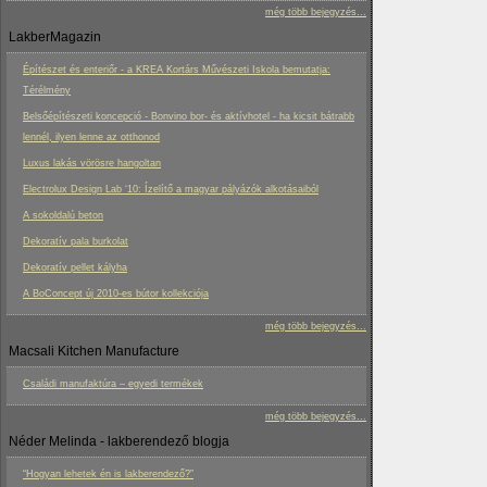
még több bejegyzés...
LakberMagazin
Építészet és enteriőr - a KREA Kortárs Művészeti Iskola bemutatja:
Térélmény
Belsőépítészeti koncepció - Bonvino bor- és aktívhotel - ha kicsit bátrabb
lennél, ilyen lenne az otthonod
Luxus lakás vörösre hangoltan
Electrolux Design Lab ‘10: Ízelítő a magyar pályázók alkotásaiból
A sokoldalú beton
Dekoratív pala burkolat
Dekoratív pellet kályha
A BoConcept új 2010-es bútor kollekciója
még több bejegyzés...
Macsali Kitchen Manufacture
Családi manufaktúra – egyedi termékek
még több bejegyzés...
Néder Melinda - lakberendező blogja
“Hogyan lehetek én is lakberendező?”