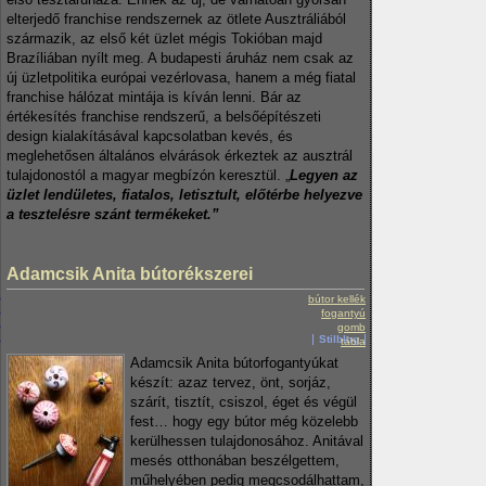
elterjedő franchise rendszernek az ötlete Ausztráliából
származik, az első két üzlet mégis Tokióban majd
Brazíliában nyílt meg. A budapesti áruház nem csak az
új üzletpolitika európai vezérlovasa, hanem a még fiatal
franchise hálózat mintája is kíván lenni. Bár az
értékesítés franchise rendszerű, a belsőépítészeti
design kialakításával kapcsolatban kevés, és
meglehetősen általános elvárások érkeztek az ausztrál
tulajdonostól a magyar megbízón keresztül. „
Legyen az
üzlet lendületes, fiatalos, letisztult, előtérbe helyezve
a tesztelésre szánt termékeket.”
Adamcsik Anita bútorékszerei
bútor kellék
fogantyú
gomb
Stilblog
tábla
Adamcsik Anita bútorfogantyúkat
készít: azaz tervez, önt, sorjáz,
szárít, tisztít, csiszol, éget és végül
fest… hogy egy bútor még közelebb
kerülhessen tulajdonosához. Anitával
mesés otthonában beszélgettem,
műhelyében pedig megcsodálhattam,