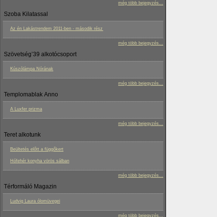
még több bejegyzés...
Szoba Kilatassal
Az én Lakástrendem 2011-ben - második rész
még több bejegyzés...
Szövetség’39 alkotócsoport
Kúszólámpa Nórának
még több bejegyzés...
Templomablak Anno
A Luxfer prizma
még több bejegyzés...
Teret alkotunk
Beültetés előtt a függőkert
Hófehér konyha vörös sálban
még több bejegyzés...
Térformáló Magazin
Ludvig Laura ólomüvegei
még több bejegyzés...