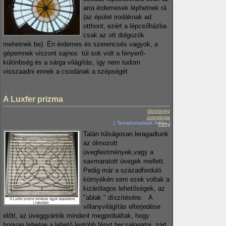
arra érdemesek léphetnek rá
(az épület irodáknak ad
otthont, ezért a lépcsőházba
csak az ott dolgozók
mehetnek be). Én érdemes és szerencsés vagyok, a
gépemnek viszont sajnos túl sok volt a fényerő-
különbség és a sárga világítás, így nem tudom
visszaadni ennek a csodának a szépségét
A Luxfer prizma
ólomüveg
üvegtégla
Templomablak Anno
Fény
Talán túlságosan leragadtunk
az ólmozott
üvegfestmények,vagy a
savmaratott üvegek mellett.
Pedig már a századforduló
környékén sem ezek voltak a
kizárólagos lehetőségek, az
"ablak " díszítésére. A
villanyvilágítás elterjedése
előtt, az üveggyártók mindent megpróbáltak, hogy
hogyan lehetne a lehető legtöbb fényt becsalogatni zárt