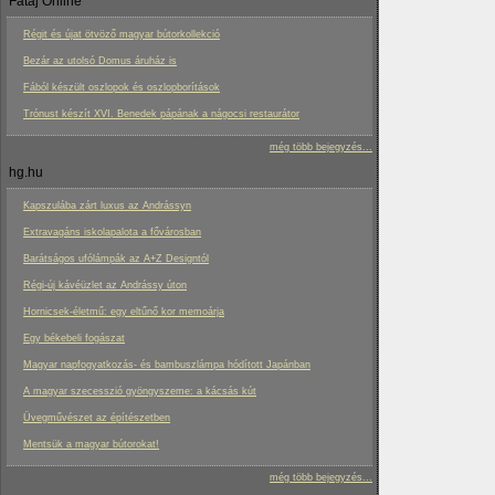
Fatáj Online
Régit és újat ötvöző magyar bútorkollekció
Bezár az utolsó Domus áruház is
Fából készült oszlopok és oszlopborítások
Trónust készít XVI. Benedek pápának a nágocsi restaurátor
még több bejegyzés...
hg.hu
Kapszulába zárt luxus az Andrássyn
Extravagáns iskolapalota a fővárosban
Barátságos ufólámpák az A+Z Designtól
Régi-új kávéüzlet az Andrássy úton
Hornicsek-életmű: egy eltűnő kor memoárja
Egy békebeli fogászat
Magyar napfogyatkozás- és bambuszlámpa hódított Japánban
A magyar szecesszió gyöngyszeme: a kácsás kút
Üvegművészet az építészetben
Mentsük a magyar bútorokat!
még több bejegyzés...