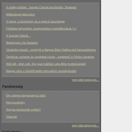
A puding próbája - Sample Central tesztáruház, Budapest
Méltósággal elbúcsúzni
A forma, a díszítmény és a funkció összhangja
Földalatti helyzetkép: szerkezetkész metróállomások (1.)
A Szezám kitárult...
Biedermeier a’la Geppetto
Vásároljon hazait! - megnyílt a Magyar Bútor Galéria első bemutatóterme
Öntöttvas oszlopok és üvegfalak között - irodabelső a Flórián Udvarban
Múlt idő - jelen való. Egy igazi kiállítás Lajta Béla munkásságáról
Magyar siker a GranitiFiandre nemzetközi tervpályázatán
még több bejegyzés...
Faművesség
Egy nagyon hagyományos bútor
Könyvszekrény
Hogyan tervezzünk széket?
Íróasztal
még több bejegyzés...