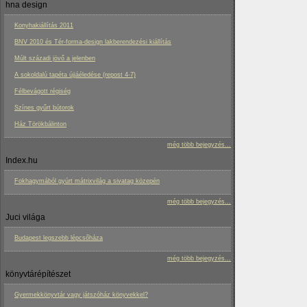
hna design
Konyhakiállítás 2011
BNV 2010 és Tér-forma-design lakberendezési kiállítás
Múlt századi jövő a jelenben
A sokoldalú tapéta újjáéledése (repost 4-7)
Félbevágott régiség
Színes gyűrt bútorok
Ház Törökbálinton
még több bejegyzés...
Index.hu
Fokhagymából gyúrt mátrixvilág a sivatag közepén
még több bejegyzés...
Juci világa
Budapest legszebb lépcsőháza
még több bejegyzés...
könyvtárépítészet
Gyermekkönyvtár vagy játszóház könyvekkel?