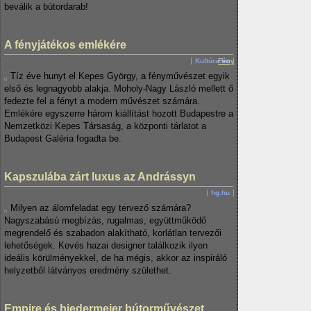
beválik a bútordarab!
A fényjátékos emlékére
Kultúra.hu
Fény
Tíz éve hunyt el Kepes György, a fényművészet egyik
első és legnagyobb alakja. Moholy-Nagy László mellett ő
fedezte fel a fényt a modern művészet számára.
Emlékére egyszerre három kiállítást hozott Budapestre a
Nemzetközi Kepes Társaság, a központi tárlatot a
Budapest Galéria fogadta be.
Kapszulába zárt luxus az Andrássyn
hg.hu
Milyen az álomfeladat egy tervező számára?
Nagyszabású megbízás, rugalmas, együttműködő
megrendelő és szabadon alakítható, korlátlan tervezői
lehetőségek. Kevés hazai designer találkozik ilyen
ideális körülményekkel, de ha mégis, akkor az inspiráló
helyzetből látványos eredmény születhet.
Empire és biedermeier bútorművészet