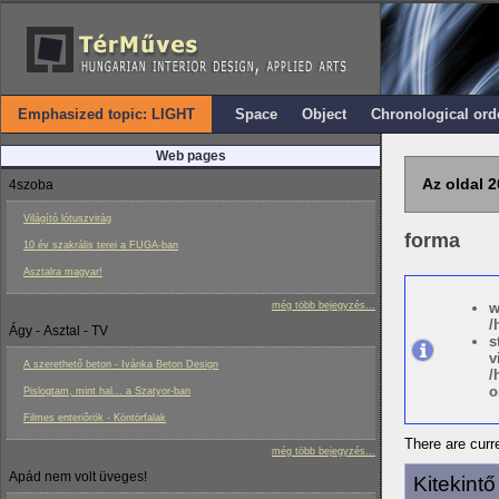
Emphasized topic: LIGHT
Space
Object
Chronological ord
Web pages
Az oldal 2
4szoba
Világító lótuszvirág
forma
10 év szakrális terei a FUGA-ban
Asztalra magyar!
még több bejegyzés...
w
/
Ágy - Asztal - TV
s
v
A szerethető beton - Ivánka Beton Design
/
o
Pislogtam, mint hal... a Szatyor-ban
Filmes enteriôrök - Köntörfalak
There are curre
még több bejegyzés...
Apád nem volt üveges!
Kitekint