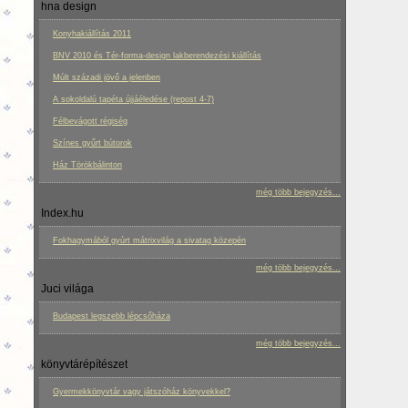
hna design
Konyhakiállítás 2011
BNV 2010 és Tér-forma-design lakberendezési kiállítás
Múlt századi jövő a jelenben
A sokoldalú tapéta újjáéledése (repost 4-7)
Félbevágott régiség
Színes gyűrt bútorok
Ház Törökbálinton
még több bejegyzés...
Index.hu
Fokhagymából gyúrt mátrixvilág a sivatag közepén
még több bejegyzés...
Juci világa
Budapest legszebb lépcsőháza
még több bejegyzés...
könyvtárépítészet
Gyermekkönyvtár vagy játszóház könyvekkel?