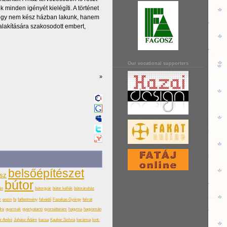
minden igényét kielégíti. A történet
hogy nem kész házban lakunk, hanem
alakítására szakosodott embert,
Our vocational supporters
»
belsőépítészet
ész
bútor
án
bútorgyár
bútor kellék
bútoráruház
r
eozin
fa
falfestmény
falvédő
Fazekas György
felirat
dre
gyermek
gyertyatartó
gyorsétterem
hagyma
hagyomán
z Anikó
Juhász Ádám
kacsa
Kauker Szilvia
kerámia
kint-