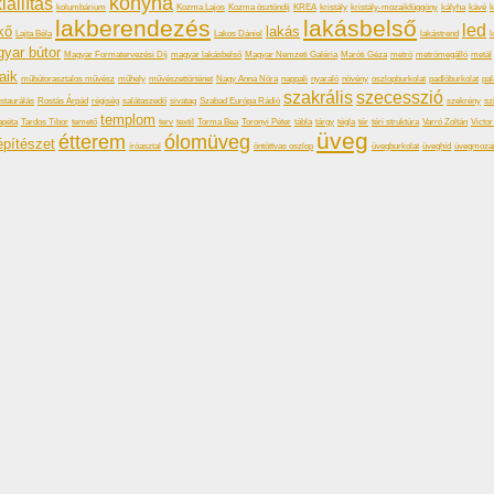
konyha
iállítás
kolumbárium
Kozma Lajos
Kozma ösztöndíj
KREA
kristály
kristály-mozaikfüggöny
kályha
kávé
k
lakberendezés
lakásbelső
led
kő
lakás
Lajta Béla
Lakos Dániel
lakástrend
l
yar bútor
Magyar Formatervezési Díj
magyar lakásbelső
Magyar Nemzeti Galéria
Maróti Géza
metró
metrómegálló
metál
aik
műbútorasztalos művész
műhely
művészettörténet
Nagy Anna Nóra
nappali
nyaraló
növény
oszlopburkolat
padlóburkolat
pal
szakrális
szecesszió
staurálás
Rostás Árpád
régiség
salátaszedő
sivatag
Szabad Európa Rádió
szekrény
sz
templom
apéta
Tardos Tibor
temető
terv
textil
Torma Bea
Toronyi Péter
tábla
tárgy
tégla
tér
téri struktúra
Varró Zoltán
Victo
üveg
étterem
ólomüveg
építészet
íróasztal
öntöttvas oszlop
üvegburkolat
üveghíd
üvegmoza