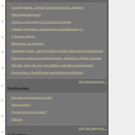
A puding próbája - Sample Central tesztáruház, Budapest
Méltósággal elbúcsúzni
A forma, a díszítmény és a funkció összhangja
Földalatti helyzetkép: szerkezetkész metróállomások (1.)
A Szezám kitárult...
Biedermeier a’la Geppetto
Vásároljon hazait! - megnyílt a Magyar Bútor Galéria első bemutatóterme
Öntöttvas oszlopok és üvegfalak között - irodabelső a Flórián Udvarban
Múlt idő - jelen való. Egy igazi kiállítás Lajta Béla munkásságáról
Magyar siker a GranitiFiandre nemzetközi tervpályázatán
még több bejegyzés...
Faművesség
Egy nagyon hagyományos bútor
Könyvszekrény
Hogyan tervezzünk széket?
Íróasztal
még több bejegyzés...