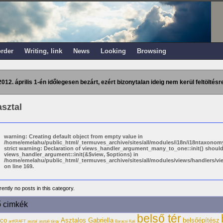
order
Writing, link
News
Looking
Browsing
2012. április 1-én időlegesen bezárt, ezért bizonytalan ideig nem kerül feltöltésre
asztal
warning: Creating default object from empty value in
/home/emelahu/public_html/_termuves_archive/sites/all/modules/i18n/i18ntaxonomy
strict warning: Declaration of views_handler_argument_many_to_one::init() shoul
views_handler_argument::init(&$view, $options) in
/home/emelahu/public_html/_termuves_archive/sites/all/modules/views/handlers/
on line 169.
ently no posts in this category.
ő cimkék
belső tér
eco
Asztalos Gabriella
belsőépítész
artKRAFT
asztal
asztali tárgy
Baracsi Kati