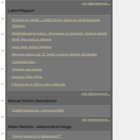
még több bejegyzés...
LakberMagazin
Építészet és enteriőr - a KREA Kortárs Művészeti Iskola bemutatja:
Térélmény
Belsőépítészeti koncepció - Bonvino bor- és aktívhotel - ha kicsit bátrabb
lennél, ilyen lenne az otthonod
Luxus lakás vörösre hangoltan
Electrolux Design Lab ‘10: Ízelítő a magyar pályázók alkotásaiból
A sokoldalú beton
Dekoratív pala burkolat
Dekoratív pellet kályha
A BoConcept új 2010-es bútor kollekciója
még több bejegyzés...
Macsali Kitchen Manufacture
Családi manufaktúra – egyedi termékek
még több bejegyzés...
Néder Melinda - lakberendező blogja
“Hogyan lehetek én is lakberendező?”