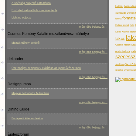
A szépség süllyedő katedrálisa
kiállítás
beltéri alko
Distorted natural light - az üvegtégla
cukrászda
Darilek 
formate
Lighting objects
forma
Hübler asztal
hűtő
még több bejegyzés...
Lajos
Kozma ösztön
Csontos Kemény Katalin mozaikművész műhelye
lak
lakás
Mozaikműhely belülről
Galéria
Maróti Géz
oszlopburkolat
padl
még több bejegyzés...
szecessz
dekooder
struktúra
Varró Zolt
Ösztöndíjas designerek kiállítása az Iparművészetiben
üveghíd
üvegmozai
még több bejegyzés...
Designpumpa
Magyar betonbútor Milánóban
még több bejegyzés...
Dining Guide
Budapesti étteremdesign
még több bejegyzés...
Építészfórum