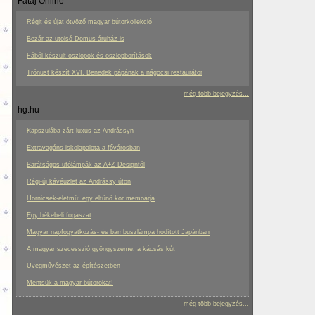
Fatáj Online
Régit és újat ötvöző magyar bútorkollekció
Bezár az utolsó Domus áruház is
Fából készült oszlopok és oszlopborítások
Trónust készít XVI. Benedek pápának a nágocsi restaurátor
még több bejegyzés...
hg.hu
Kapszulába zárt luxus az Andrássyn
Extravagáns iskolapalota a fővárosban
Barátságos ufólámpák az A+Z Designtól
Régi-új kávéüzlet az Andrássy úton
Hornicsek-életmű: egy eltűnő kor memoárja
Egy békebeli fogászat
Magyar napfogyatkozás- és bambuszlámpa hódított Japánban
A magyar szecesszió gyöngyszeme: a kácsás kút
Üvegművészet az építészetben
Mentsük a magyar bútorokat!
még több bejegyzés...