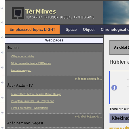
Emphasized topic: LIGHT
Space
Object
Chronological 
Web pages
Az oldal 
4szoba
Világító lótuszvirág
Hübler 
10 év szakrális terei a FUGA-ban
Asztalra magyar!
még több bejegyzés...
Ágy - Asztal - TV
A szerethető beton - Ivánka Beton Design
Pislogtam, mint hal... a Szatyor-ban
Filmes enteriôrök - Köntörfalak
There are curr
még több bejegyzés...
Kitekint
Apád nem volt üveges!
art d
apartman