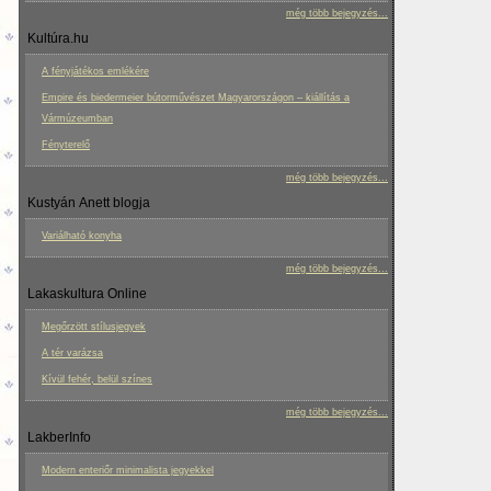
még több bejegyzés...
Kultúra.hu
A fényjátékos emlékére
Empire és biedermeier bútorművészet Magyarországon – kiállítás a
Vármúzeumban
Fényterelő
még több bejegyzés...
Kustyán Anett blogja
Variálható konyha
még több bejegyzés...
Lakaskultura Online
Megőrzött stílusjegyek
A tér varázsa
Kívül fehér, belül színes
még több bejegyzés...
LakberInfo
Modern enteriőr minimalista jegyekkel