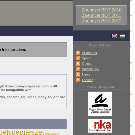
Zsennyei BOT 2010
Zsennyei BOT 2011
Zsennyei BOT 2012
Master RSS feed
 friss tartalom.
All content
Space
Object
Writting, link
News
Looking
/i18ntaxonomy.pages.inc on line 40.
Szakmai támogatóink
d be compatible with
views_handler_argument_many_to_one.inc
belsőépítészet
belsőépítészet