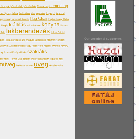
cementlap
bútorgyár
bútor kellék
bútoráruház
Cassandra
kas György
felirat
fertőrákos
film
fogadótér
fogantyú
fogászat
Hug Chair
hagyomán
Hornicsek László
Hujber-Nagy Aletta
konyha
kiállítás
t
kisgép
kolumbárium
Kozma
lakberendezés
a Béla
Lakos Dániel
Our vocational supporters
yar Formatervezési Díj
magyar lakásbelső
Magyar Nemzeti
űhely
művészettörténet
Nagy Anna Nóra
nappali
nyaraló
növény
szakrális
tag
Szabad Európa Rádió
terv
textil
Torma Bea
Toronyi Péter
tábla
tárgy
tégla
tér
téri
üveg
omüveg
öntöttvas oszlop
üvegburkolat