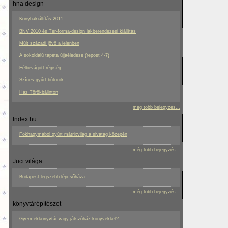
hna design
Konyhakiállítás 2011
BNV 2010 és Tér-forma-design lakberendezési kiállítás
Múlt századi jövő a jelenben
A sokoldalú tapéta újjáéledése (repost 4-7)
Félbevágott régiség
Színes gyűrt bútorok
Ház Törökbálinton
még több bejegyzés...
Index.hu
Fokhagymából gyúrt mátrixvilág a sivatag közepén
még több bejegyzés...
Juci világa
Budapest legszebb lépcsőháza
még több bejegyzés...
könyvtárépítészet
Gyermekkönyvtár vagy játszóház könyvekkel?