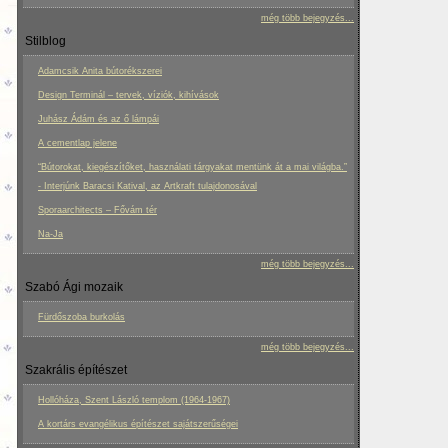
még több bejegyzés...
Stilblog
Adamcsik Anita bútorékszerei
Design Terminál – tervek, víziók, kihívások
Juhász Ádám és az ő lámpái
A cementlap jelene
“Bútorokat, kiegészítőket, használati tárgyakat mentünk át a mai világba.”
- Interjúnk Baracsi Katival, az Artkraft tulajdonosával
Sporaarchitects – Fővám tér
Na-Ja
még több bejegyzés...
Szabó Ági mozaik
Fürdőszoba burkolás
még több bejegyzés...
Szakrális építészet
Hollóháza, Szent László templom (1964-1967)
A kortárs evangélikus építészet sajátszerűségei