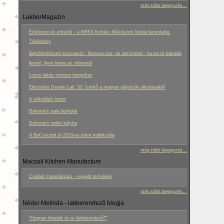
még több bejegyzés...
LakberMagazin
Építészet és enteriőr - a KREA Kortárs Művészeti Iskola bemutatja:
Térélmény
Belsőépítészeti koncepció - Bonvino bor- és aktívhotel - ha kicsit bátrabb
lennél, ilyen lenne az otthonod
Luxus lakás vörösre hangoltan
Electrolux Design Lab ‘10: Ízelítő a magyar pályázók alkotásaiból
A sokoldalú beton
Dekoratív pala burkolat
Dekoratív pellet kályha
A BoConcept új 2010-es bútor kollekciója
még több bejegyzés...
Macsali Kitchen Manufacture
Családi manufaktúra – egyedi termékek
még több bejegyzés...
Néder Melinda - lakberendező blogja
“Hogyan lehetek én is lakberendező?”