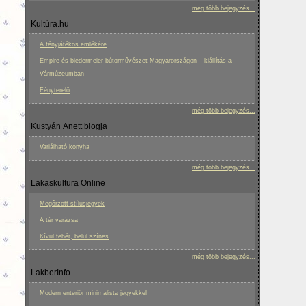
még több bejegyzés...
Kultúra.hu
A fényjátékos emlékére
Empire és biedermeier bútorművészet Magyarországon – kiállítás a
Vármúzeumban
Fényterelő
még több bejegyzés...
Kustyán Anett blogja
Variálható konyha
még több bejegyzés...
Lakaskultura Online
Megőrzött stílusjegyek
A tér varázsa
Kívül fehér, belül színes
még több bejegyzés...
LakberInfo
Modern enteriőr minimalista jegyekkel