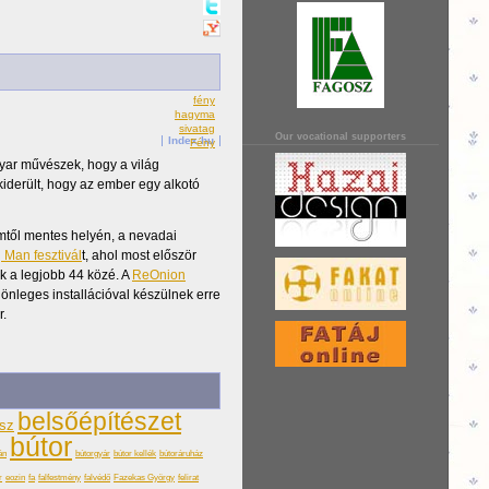
fény
hagyma
sivatag
Our vocational supporters
Index.hu
Fény
yar művészek, hogy a világ
kiderült, hogy az ember egy alkotó
emtől mentes helyén, a nevadai
 Man fesztivál
t, ahol most először
k a legjobb 44 közé. A
ReOnion
lönleges installációval készülnek erre
r.
belsőépítészet
ész
bútor
án
bútorgyár
bútor kellék
bútoráruház
r
eozin
fa
falfestmény
falvédő
Fazekas György
felirat