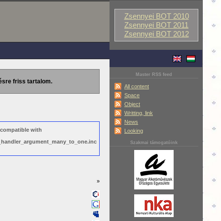
Zsennyei BOT 2010
Zsennyei BOT 2011
Zsennyei BOT 2012
Master RSS feed
ésre friss tartalom.
All content
Space
Object
Writting, link
News
 compatible with
Looking
ws_handler_argument_many_to_one.inc
Szakmai támogatóink
»