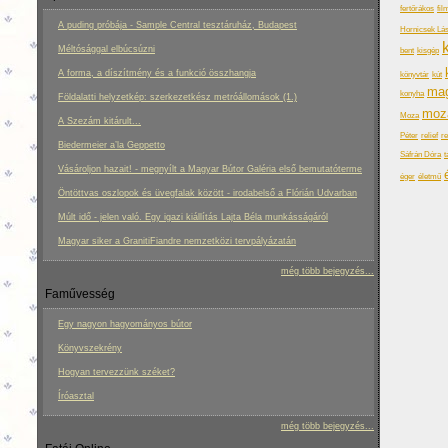
fertőrákos
fil
A puding próbája - Sample Central tesztáruház, Budapest
Hornicsek Lás
k
Méltósággal elbúcsúzni
bent
kisgép
A forma, a díszítmény és a funkció összhangja
könyvtár
kút
mag
konyha
Földalatti helyzetkép: szerkezetkész metróállomások (1.)
moz
Moza
A Szezám kitárult...
Péter
relief
re
Biedermeier a’la Geppetto
Sáfrán Dóra
t
Vásároljon hazait! - megnyílt a Magyar Bútor Galéria első bemutatóterme
éger
életmű
Öntöttvas oszlopok és üvegfalak között - irodabelső a Flórián Udvarban
Múlt idő - jelen való. Egy igazi kiállítás Lajta Béla munkásságáról
Magyar siker a GranitiFiandre nemzetközi tervpályázatán
még több bejegyzés...
Faművesség
Egy nagyon hagyományos bútor
Könyvszekrény
Hogyan tervezzünk széket?
Íróasztal
még több bejegyzés...