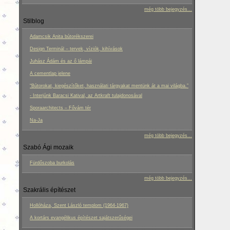
még több bejegyzés...
Stilblog
Adamcsik Anita bútorékszerei
Design Terminál – tervek, víziók, kihívások
Juhász Ádám és az ő lámpái
A cementlap jelene
“Bútorokat, kiegészítőket, használati tárgyakat mentünk át a mai világba.”
- Interjúnk Baracsi Katival, az Artkraft tulajdonosával
Sporaarchitects – Fővám tér
Na-Ja
még több bejegyzés...
Szabó Ági mozaik
Fürdőszoba burkolás
még több bejegyzés...
Szakrális építészet
Hollóháza, Szent László templom (1964-1967)
A kortárs evangélikus építészet sajátszerűségei