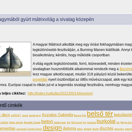
gymából gyúrt mátrixvilág a sivatag közepén
A magyar Mátrixot alkották meg egy óriási fokhagymában mag
legkülönösebb fesztiválján, a Burning Manen kiállítsák. Annyi 
bioalkotmány, kérdés, hogy működik csoportban.
A világ egyik legkülönösebb, forró, kiüresedett, minden érzel
sivatagban huszontötödik alkalommal rendezik meg a
Burning
lesz magyar alkotócsapat, miután 319 pályázó közül bekerülte
projekttel
nyert ösztöndíjat az ötfős művészcsapat, akik egy kü
omra. Európai csapat is ritkán jut el a legendás sivatagi fesztiválra, nemhogy magya
 teljes cikkhez:
http://index.hu/kultur/2011/05/14/reonion/
intő cimkék
belső tér
t deco
Asztalos Gabriella
belsőépít
artKRAFT
asztal
asztali tárgy
Baracsi Kati
burkolat
beton
kiállítás
beltéri alkotás
Benedek Zsanett
biedermeier
bnv
BoConcept
bor
borászat
bár
Bényei Istv
design
ementlap
diploma
díszítés
cukrászda
Darilek Henrik
doboz
duplatál
díszlet
electrolux
enteriő