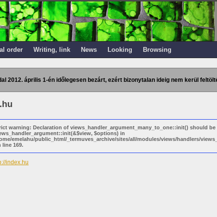
al order
Writing, link
News
Looking
Browsing
dal 2012. április 1-én időlegesen bezárt, ezért bizonytalan ideig nem kerül feltölt
.hu
rict warning: Declaration of views_handler_argument_many_to_one::init() should be
ews_handler_argument::init(&$view, $options) in
ome/emelahu/public_html/_termuves_archive/sites/all/modules/views/handlers/vie
 line 169.
p://index.hu