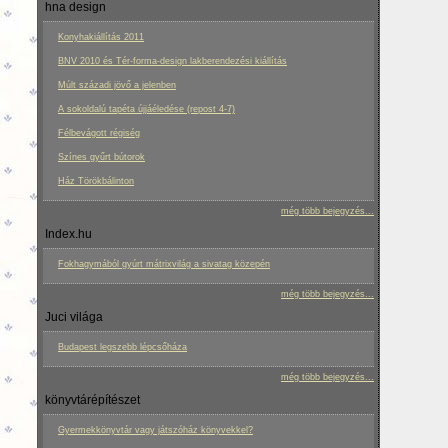
hna design
Konyhakiállítás 2011
BNV 2010 és Tér-forma-design lakberendezési kiállítás
Múlt századi jövő a jelenben
A sokoldalú tapéta újjáéledése (repost 4-7)
Félbevágott régiség
Színes gyűrt bútorok
Ház Törökbálinton
még több bejegyzés...
Index.hu
Fokhagymából gyúrt mátrixvilág a sivatag közepén
még több bejegyzés...
Juci világa
Budapest legszebb lépcsőháza
még több bejegyzés...
könyvtárépítészet
Gyermekkönyvtár vagy játszóház könyvekkel?