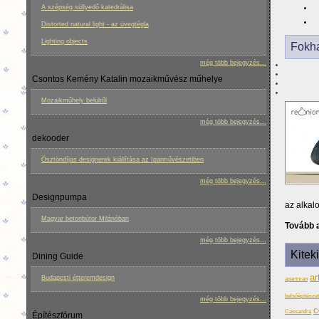
A szépség süllyedő katedrálisa
Distorted natural light - az üvegtégla
Lighting objects
Fokha
még több bejegyzés...
Csontos Kemény Katalin mozaikművész műhelye
Mozaikműhely belülről
még több bejegyzés...
dekooder
Ösztöndíjas designerek kiállítása az Iparművészetiben
még több bejegyzés...
Designpumpa
az alkal
Magyar betonbútor Milánóban
Tovább a
még több bejegyzés...
Kitek
Dining Guide
ar
Budapesti étteremdesign
apartman
belsőépítészet 
még több bejegyzés...
c
Cassandra
Építészfórum