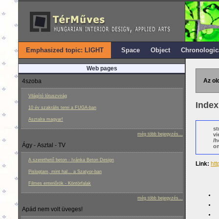
Emphasized topic: LIGHT
Space
Object
Chronologic
Web pages
Az ol
4szoba
Világító lótuszvirág
Index
10 év szakrális terei a FUGA-ban
Asztalra magyar!
st
még több bejegyzés...
vi
/h
Ágy - Asztal - TV
on
A szerethető beton - Ivánka Beton Design
Link:
htt
Pislogtam, mint hal... a Szatyor-ban
Filmes enteriôrök - Köntörfalak
még több bejegyzés...
Apád nem volt üveges!