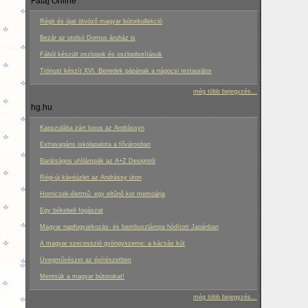
Fatáj Online
Régit és újat ötvöző magyar bútorkollekció
Bezár az utolsó Domus áruház is
Fából készült oszlopok és oszlopborítások
Trónust készít XVI. Benedek pápának a nágocsi restaurátor
még több bejegyzés...
hg.hu
Kapszulába zárt luxus az Andrássyn
Extravagáns iskolapalota a fővárosban
Barátságos ufólámpák az A+Z Designtól
Régi-új kávéüzlet az Andrássy úton
Hornicsek-életmű: egy eltűnő kor memoárja
Egy békebeli fogászat
Magyar napfogyatkozás- és bambuszlámpa hódított Japánban
A magyar szecesszió gyöngyszeme: a kácsás kút
Üvegművészet az építészetben
Mentsük a magyar bútorokat!
még több bejegyzés...