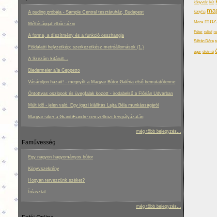
könyvtár
kút
mag
konyha
A puding próbája - Sample Central tesztáruház, Budapest
moz
Moza
Méltósággal elbúcsúzni
Péter
relief
re
A forma, a díszítmény és a funkció összhangja
Sáfrán Dóra
t
Földalatti helyzetkép: szerkezetkész metróállomások (1.)
éger
életmű
A Szezám kitárult...
Biedermeier a’la Geppetto
Vásároljon hazait! - megnyílt a Magyar Bútor Galéria első bemutatóterme
Öntöttvas oszlopok és üvegfalak között - irodabelső a Flórián Udvarban
Múlt idő - jelen való. Egy igazi kiállítás Lajta Béla munkásságáról
Magyar siker a GranitiFiandre nemzetközi tervpályázatán
még több bejegyzés...
Faművesség
Egy nagyon hagyományos bútor
Könyvszekrény
Hogyan tervezzünk széket?
Íróasztal
még több bejegyzés...