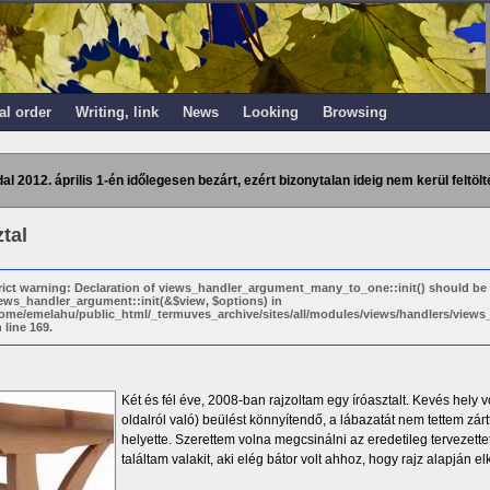
al order
Writing, link
News
Looking
Browsing
dal 2012. április 1-én időlegesen bezárt, ezért bizonytalan ideig nem kerül feltölt
ztal
rict warning: Declaration of views_handler_argument_many_to_one::init() should be
ews_handler_argument::init(&$view, $options) in
ome/emelahu/public_html/_termuves_archive/sites/all/modules/views/handlers/vie
 line 169.
Két és fél éve, 2008-ban rajzoltam egy íróasztalt. Kevés hely vo
oldalról való) beülést könnyítendő, a lábazatát nem tettem zár
helyette. Szerettem volna megcsinálni az eredetileg tervezette
találtam valakit, aki elég bátor volt ahhoz, hogy rajz alapján el