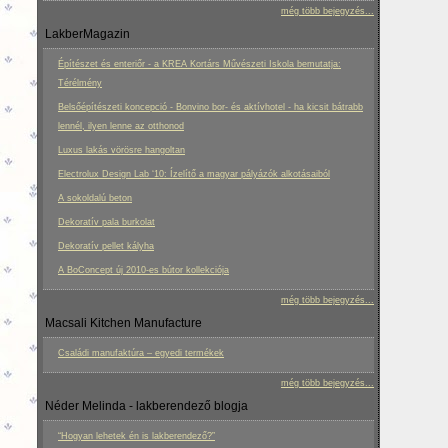
még több bejegyzés...
LakberMagazin
Építészet és enteriőr - a KREA Kortárs Művészeti Iskola bemutatja:
Térélmény
Belsőépítészeti koncepció - Bonvino bor- és aktívhotel - ha kicsit bátrabb
lennél, ilyen lenne az otthonod
Luxus lakás vörösre hangoltan
Electrolux Design Lab ‘10: Ízelítő a magyar pályázók alkotásaiból
A sokoldalú beton
Dekoratív pala burkolat
Dekoratív pellet kályha
A BoConcept új 2010-es bútor kollekciója
még több bejegyzés...
Macsali Kitchen Manufacture
Családi manufaktúra – egyedi termékek
még több bejegyzés...
Néder Melinda - lakberendező blogja
“Hogyan lehetek én is lakberendező?”