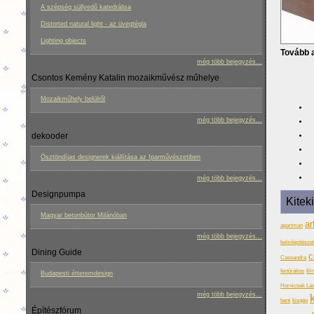
A szépség süllyedő katedrálisa
Distorted natural light - az üvegtégla
Lighting objects
Tovább a
még több bejegyzés...
Csontos Kemény Katalin mozaikművész műhelye
Mozaikműhely belülről
még több bejegyzés...
dekooder
Ösztöndíjas designerek kiállítása az Iparművészetiben
még több bejegyzés...
Designpumpa
Kitek
Magyar betonbútor Milánóban
ar
apartman
még több bejegyzés...
belsőépítészet 
Dining Guide
c
Cassandra
fertőrákos
fil
Budapesti étteremdesign
Hornicsek Lás
még több bejegyzés...
k
bent
kisgép
Építészfórum