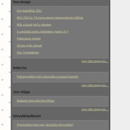
hna design
Konyhakiállítás 2011
BNV 2010 és Tér-forma-design lakberendezési kiállítás
Múlt századi jövő a jelenben
A sokoldalú tapéta újjáéledése (repost 4-7)
Félbevágott régiség
Színes gyűrt bútorok
Ház Törökbálinton
még több bejegyzés...
Index.hu
Fokhagymából gyúrt mátrixvilág a sivatag közepén
még több bejegyzés...
Juci világa
Budapest legszebb lépcsőháza
még több bejegyzés...
könyvtárépítészet
Gyermekkönyvtár vagy játszóház könyvekkel?