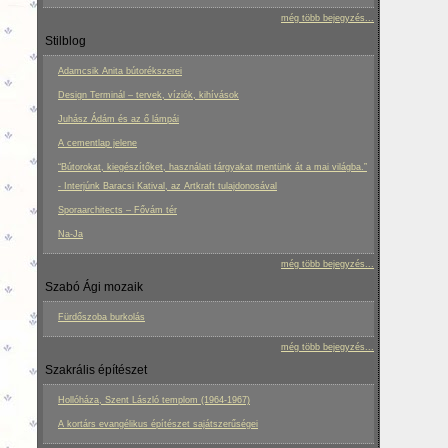
még több bejegyzés...
Stilblog
Adamcsik Anita bútorékszerei
Design Terminál – tervek, víziók, kihívások
Juhász Ádám és az ő lámpái
A cementlap jelene
“Bútorokat, kiegészítőket, használati tárgyakat mentünk át a mai világba.”
- Interjúnk Baracsi Katival, az Artkraft tulajdonosával
Sporaarchitects – Fővám tér
Na-Ja
még több bejegyzés...
Szabó Ági mozaik
Fürdőszoba burkolás
még több bejegyzés...
Szakrális építészet
Hollóháza, Szent László templom (1964-1967)
A kortárs evangélikus építészet sajátszerűségei