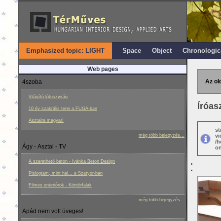
Emphasized topic: LIGHT
Space
Object
Chronologic
Web pages
Az ol
4szoba
Világító lótuszvirág
Íróas
10 év szakrális terei a FUGA-ban
Asztalra magyar!
st
még több bejegyzés...
vi
/h
Ágy - Asztal - TV
on
A szerethető beton - Ivánka Beton Design
Pislogtam, mint hal... a Szatyor-ban
Filmes enteriôrök - Köntörfalak
még több bejegyzés...
Apád nem volt üveges!