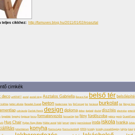
 teljes cikkhez:
http://famuves.blog.hu/2011/01/02/iroasztal
intő cimkék
belső tér
t deco
Asztalos Gabriella
belsőépít
artKRAFT
asztal
asztali tárgy
Baracsi Kati
burkolat
beton
kiállítás
beltéri alkotás
Benedek Zsanett
biedermeier
bnv
BoConcept
bor
borászat
bár
Bényei Istv
design
ementlap
diploma
díszítés
cukrászda
Darilek Henrik
doboz
duplatál
díszlet
electrolux
enteriő
formatervezés
fény
fürdőszoba
m
fogadótér
fogantyú
fogászat
forma
formavilág
fotó
galéria
gomb
GranitiFian
iskola
Hug Chair
iroda
Ivanka
zló
Hujber-Nagy Aletta
Hübler asztal
hűtő
Iamart
interjú
iparművészet
Juhás
konyha
iállítás
kolumbárium
Kozma Lajos
Kozma ösztöndíj
KREA
kristály
kristály-mozaikfüggöny
kályha
kávé
k
lakberendezés
lakásbelső