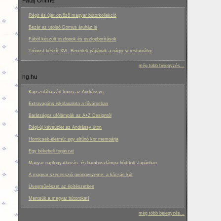
Fatáj Online
Régit és újat ötvöző magyar bútorkollekció
Bezár az utolsó Domus áruház is
Fából készült oszlopok és oszlopborítások
Trónust készít XVI. Benedek pápának a nágocsi restaurátor
még több bejegyzés...
hg.hu
Kapszulába zárt luxus az Andrássyn
Extravagáns iskolapalota a fővárosban
Barátságos ufólámpák az A+Z Designtól
Régi-új kávéüzlet az Andrássy úton
Hornicsek-életmű: egy eltűnő kor memoárja
Egy békebeli fogászat
Magyar napfogyatkozás- és bambuszlámpa hódított Japánban
A magyar szecesszió gyöngyszeme: a kácsás kút
Üvegművészet az építészetben
Mentsük a magyar bútorokat!
még több bejegyzés...