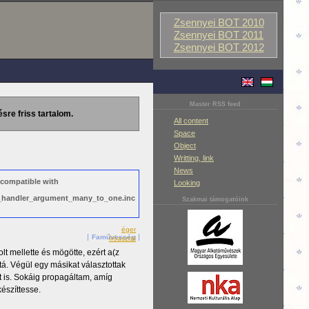
Zsennyei BOT 2010
Zsennyei BOT 2011
Zsennyei BOT 2012
Master RSS feed
ésre friss tartalom.
All content
Space
Object
Writting, link
News
 compatible with
Looking
ws_handler_argument_many_to_one.inc
Szakmai támogatóink
éger
Faművesség
íróasztal
lt mellette és mögötte, ezért a(z
ttá. Végül egy másikat választottak
t is. Sokáig propagáltam, amíg
készíttesse.