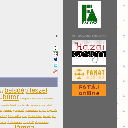
»
Our vocational supporters
belsőépítészet
ész
bútor
án
bútorgyár
bútor kellék
bútoráruház
r
eozin
fa
falfestmény
falvédő
Fazekas György
felirat
dre
gyermek
gyertyatartó
gyorsétterem
hagyma
hagyomán
z Anikó
Juhász Ádám
kacsa
Kauker Szilvia
kerámia
kint-
ávézó
képzőművészet
könyvajánló
könyvszekrény
lámpa