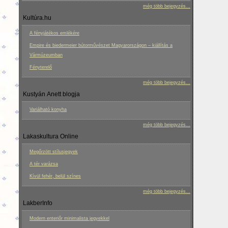
még több bejegyzés...
Kultúra.hu
A fényjátékos emlékére
Empire és biedermeier bútorművészet Magyarországon – kiállítás a
Vármúzeumban
Fényterelő
még több bejegyzés...
Kustyán Anett blogja
Variálható konyha
még több bejegyzés...
Lakaskultura Online
Megőrzött stílusjegyek
A tér varázsa
Kívül fehér, belül színes
még több bejegyzés...
LakberInfo
Modern enteriőr minimalista jegyekkel