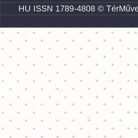
HU ISSN 1789-4808 © TérMűve