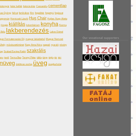
cementlap
bútorgyár
bútor kellék
bútoráruház
Cassandra
kas György
felirat
fertőrákos
film
fogadótér
fogantyú
fogászat
Hug Chair
hagyomán
Hornicsek László
Hujber-Nagy Aletta
konyha
kiállítás
t
kisgép
kolumbárium
Kozma
lakberendezés
a Béla
Lakos Dániel
Our vocational supporters
yar Formatervezési Díj
magyar lakásbelső
Magyar Nemzeti
űhely
művészettörténet
Nagy Anna Nóra
nappali
nyaraló
növény
szakrális
tag
Szabad Európa Rádió
terv
textil
Torma Bea
Toronyi Péter
tábla
tárgy
tégla
tér
téri
üveg
omüveg
öntöttvas oszlop
üvegburkolat