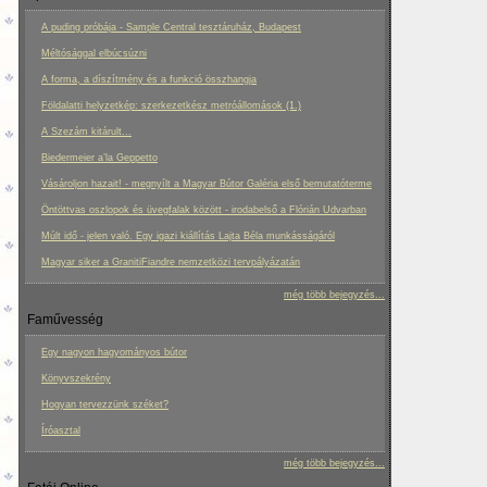
A puding próbája - Sample Central tesztáruház, Budapest
Méltósággal elbúcsúzni
A forma, a díszítmény és a funkció összhangja
Földalatti helyzetkép: szerkezetkész metróállomások (1.)
A Szezám kitárult...
Biedermeier a’la Geppetto
Vásároljon hazait! - megnyílt a Magyar Bútor Galéria első bemutatóterme
Öntöttvas oszlopok és üvegfalak között - irodabelső a Flórián Udvarban
Múlt idő - jelen való. Egy igazi kiállítás Lajta Béla munkásságáról
Magyar siker a GranitiFiandre nemzetközi tervpályázatán
még több bejegyzés...
Faművesség
Egy nagyon hagyományos bútor
Könyvszekrény
Hogyan tervezzünk széket?
Íróasztal
még több bejegyzés...