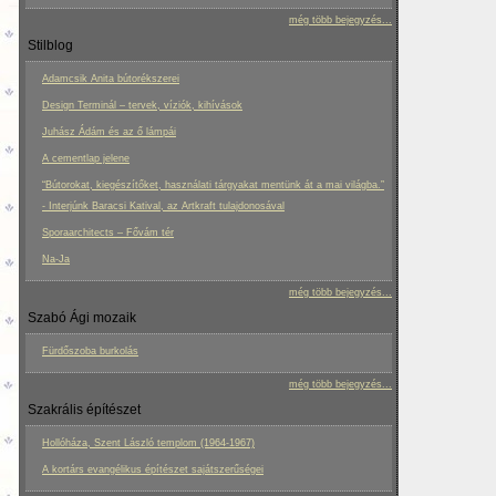
még több bejegyzés...
Stilblog
Adamcsik Anita bútorékszerei
Design Terminál – tervek, víziók, kihívások
Juhász Ádám és az ő lámpái
A cementlap jelene
“Bútorokat, kiegészítőket, használati tárgyakat mentünk át a mai világba.”
- Interjúnk Baracsi Katival, az Artkraft tulajdonosával
Sporaarchitects – Fővám tér
Na-Ja
még több bejegyzés...
Szabó Ági mozaik
Fürdőszoba burkolás
még több bejegyzés...
Szakrális építészet
Hollóháza, Szent László templom (1964-1967)
A kortárs evangélikus építészet sajátszerűségei