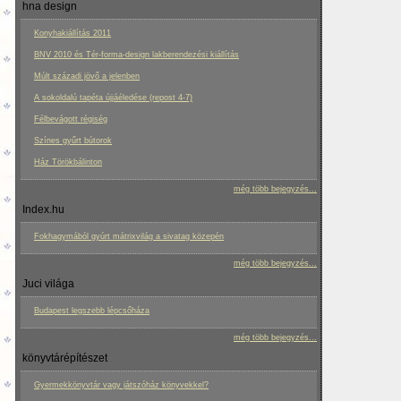
hna design
Konyhakiállítás 2011
BNV 2010 és Tér-forma-design lakberendezési kiállítás
Múlt századi jövő a jelenben
A sokoldalú tapéta újjáéledése (repost 4-7)
Félbevágott régiség
Színes gyűrt bútorok
Ház Törökbálinton
még több bejegyzés...
Index.hu
Fokhagymából gyúrt mátrixvilág a sivatag közepén
még több bejegyzés...
Juci világa
Budapest legszebb lépcsőháza
még több bejegyzés...
könyvtárépítészet
Gyermekkönyvtár vagy játszóház könyvekkel?