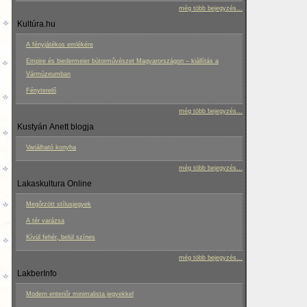
még több bejegyzés...
Kultúra.hu
A fényjátékos emlékére
Empire és biedermeier bútorművészet Magyarországon – kiállítás a
Vármúzeumban
Fényterelő
még több bejegyzés...
Kustyán Anett blogja
Variálható konyha
még több bejegyzés...
Lakaskultura Online
Megőrzött stílusjegyek
A tér varázsa
Kívül fehér, belül színes
még több bejegyzés...
LakberInfo
Modern enteriőr minimalista jegyekkel