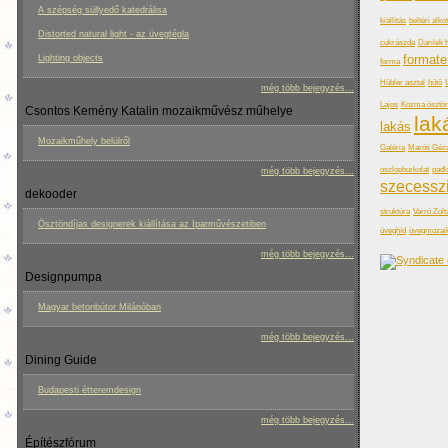
A szépség süllyedő katedrálisa
kiállítás
beltéri alko
Distorted natural light - az üvegtégla
cukrászda
Darilek 
formate
Lighting objects
forma
Hübler asztal
hűtő
még több bejegyzés...
Lajos
Kozma ösztön
Csontos Kemény Katalin mozaikművész műhelye
lak
lakás
Mozaikműhely belülről
Galéria
Maróti Géz
oszlopburkolat
padl
még több bejegyzés...
szecessz
dekooder
struktúra
Varró Zolt
Ösztöndíjas designerek kiállítása az Iparművészetiben
üveghíd
üvegmozai
még több bejegyzés...
Designpumpa
Magyar betonbútor Milánóban
még több bejegyzés...
Dining Guide
Budapesti étteremdesign
még több bejegyzés...
Építészfórum