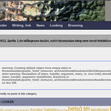
order
Writing, link
News
Looking
Browsing
2012. április 1-én időlegesen bezárt, ezért bizonytalan ideig nem kerül feltöltésre
warning: Creating default object from empty value in
/home/emelahu/public_html/_termuves_archive/sites/all/modules/i18n/i18ntaxonomy
strict warning: Declaration of views_handler_argument_many_to_one::init() shoul
views_handler_argument::init(&$view, $options) in
/home/emelahu/public_html/_termuves_archive/sites/all/modules/views/handlers/
on line 169.
ently no posts in this category.
ő cimkék
belső tér
eco
Asztalos Gabriella
belsőépítész
artKRAFT
asztal
asztali tárgy
Baracsi Kati