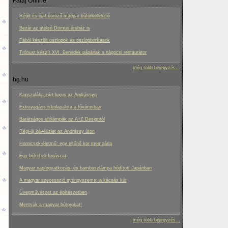
Fatáj Online
Régit és újat ötvöző magyar bútorkollekció
Bezár az utolsó Domus áruház is
Fából készült oszlopok és oszlopborítások
Trónust készít XVI. Benedek pápának a nágocsi restaurátor
még több bejegyzés...
hg.hu
Kapszulába zárt luxus az Andrássyn
Extravagáns iskolapalota a fővárosban
Barátságos ufólámpák az A+Z Designtól
Régi-új kávéüzlet az Andrássy úton
Hornicsek-életmű: egy eltűnő kor memoárja
Egy békebeli fogászat
Magyar napfogyatkozás- és bambuszlámpa hódított Japánban
A magyar szecesszió gyöngyszeme: a kácsás kút
Üvegművészet az építészetben
Mentsük a magyar bútorokat!
még több bejegyzés...