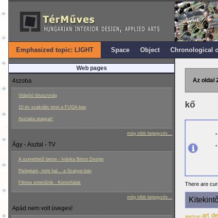
Emphasized topic: LIGHT
Space
Object
Chronological 
Web pages
Az oldal 
4szoba
Világító lótuszvirág
kő
10 év szakrális terei a FUGA-ban
Asztalra magyar!
még több bejegyzés...
Ágy - Asztal - TV
A szerethető beton - Ivánka Beton Design
Pislogtam, mint hal... a Szatyor-ban
Filmes enteriôrök - Köntörfalak
There are curr
még több bejegyzés...
Kitekint
Apád nem volt üveges!
art d
apartman