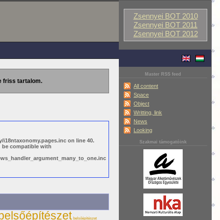
Zsennyei BOT 2010
Zsennyei BOT 2011
Zsennyei BOT 2012
Master RSS feed
 friss tartalom.
All content
Space
Object
Writting, link
News
Looking
/i18ntaxonomy.pages.inc on line 40.
Szakmai támogatóink
d be compatible with
views_handler_argument_many_to_one.inc
belsőépítészet
belsőépítészet