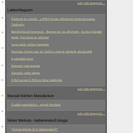
még több bejegyzés...
LakberMagazin
Építészet és enteriőr - a KREA Kortárs Művészeti Iskola bemutatja:
Térélmény
Belsőépítészeti koncepció - Bonvino bor- és aktívhotel - ha kicsit bátrabb
lennél, ilyen lenne az otthonod
Luxus lakás vörösre hangoltan
Electrolux Design Lab ‘10: Ízelítő a magyar pályázók alkotásaiból
A sokoldalú beton
Dekoratív pala burkolat
Dekoratív pellet kályha
A BoConcept új 2010-es bútor kollekciója
még több bejegyzés...
Macsali Kitchen Manufacture
Családi manufaktúra – egyedi termékek
még több bejegyzés...
Néder Melinda - lakberendező blogja
“Hogyan lehetek én is lakberendező?”