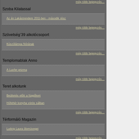
még több bejegyzés...
Szoba Kilatassal
Az én Lakástrendem 2011-ben - második rész
még több bejegyzés...
Szövetség’39 alkotócsoport
Kúszólámpa Nórának
még több bejegyzés...
Templomablak Anno
A Luxfer prizma
még több bejegyzés...
Teret alkotunk
Beültetés előtt a függőkert
Hófehér konyha vörös sálban
még több bejegyzés...
Térformáló Magazin
Ludvig Laura ólomüvegei
még több bejegyzés...