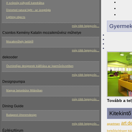
A szépség süllyedő katedrálisa
Distorted natural light - az üvegtégla
Lighting objects
Gyermekk
még több bejegyzés...
Csontos Kemény Katalin mozaikművész műhelye
Mozaikműhely belülről
még több bejegyzés...
dekooder
Ösztöndíjas designerek kiállítása az Iparművészetiben
még több bejegyzés...
Designpumpa
Magyar betonbútor Milánóban
még több bejegyzés...
Tovább a tel
Dining Guide
Kitekint
Budapesti étteremdesign
art d
apartman
még több bejegyzés...
Építészfórum
belsőépítészet kiál