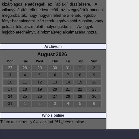
kizárólagos lehetőségek, az "ablak " díszítésére. A
villanyvilágítás elterjedése előtt, az üveggyártók mindent
megpróbáltak, hogy hogyan lehetne a lehető legtöbb
fényt becsalogatni zárt terek legtávolabbi zugaiba, vagy
például földfelszín alatti helységekbe is. Az egyik
legjobb eredményt, a prizmaüveg alkalmazása hozta.
Archívum
August 2026
Mon
Tue
Wed
Thu
Fri
Sat
Sun
27
28
29
30
31
1
2
3
4
5
6
7
8
9
10
11
12
13
14
15
16
17
18
19
20
21
22
23
24
25
26
27
28
29
30
31
1
2
3
4
5
6
Who's online
There are currently
0 users
and
151 guests
online.