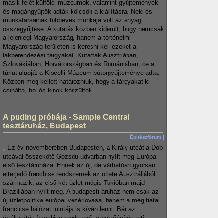
másik felét külföldi múzeumok, valamint gyűjtemények
és magángyűjtők adták kölcsön a kiállításra. Neki és
munkatársainak többéves munkája volt az anyag
összegyűjtése. A kutatás közben kiderült, hogy nemcsak
a jelenlegi Magyarország, hanem a történelmi
Magyarország területén is keresni kell ezeket a
lakberendezési tárgyakat. Kutattak Ausztriában,
Szlovákiában, Horvátországban és Romániában, de a
tárlat alapját a Kiscelli Múzeum bútorgyűjteménye adta.
Közben meg kellett határozniuk, hogy a tárgyakat ki
csinálta, hol és kinek készültek.
A puding próbája - Sample Central
tesztáruház, Budapest
Építészfórum
Ez év novemberében Budapesten, a Király utcát a Dob
utcával összekötő Gozsdu-udvarban nyílt meg Európa
első tesztáruháza. Ennek az új, de várhatóan gyorsan
elterjedő franchise rendszernek az ötlete Ausztráliából
származik, az első két üzlet mégis Tokióban majd
Brazíliában nyílt meg. A budapesti áruház nem csak az
új üzletpolitika európai vezérlovasa, hanem a még fiatal
franchise hálózat mintája is kíván lenni. Bár az
értékesítés franchise rendszerű, a belsőépítészeti