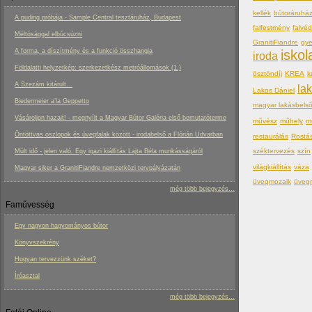
kellék
bútoráruhá
A puding próbája - Sample Central tesztáruház, Budapest
falfestmény
falvé
Méltósággal elbúcsúzni
GranitiFiandre
gy
A forma, a díszítmény és a funkció összhangja
iskol
iroda
Földalatti helyzetkép: szerkezetkész metróállomások (1.)
ösztöndíj
KREA
k
A Szezám kitárult...
la
Lakos Dániel
Biedermeier a’la Geppetto
magyar lakásbels
Vásároljon hazait! - megnyílt a Magyar Bútor Galéria első bemutatóterme
művész
műhely
m
Öntöttvas oszlopok és üvegfalak között - irodabelső a Flórián Udvarban
restaurálás
Rostá
széktervezés
szín
Múlt idő - jelen való. Egy igazi kiállítás Lajta Béla munkásságáról
világkiállítás
váza
Magyar siker a GranitiFiandre nemzetközi tervpályázatán
üvegmozaik
üveg
még több bejegyzés...
Faművesség
Egy nagyon hagyományos bútor
Könyvszekrény
Hogyan tervezzünk széket?
Íróasztal
még több bejegyzés...