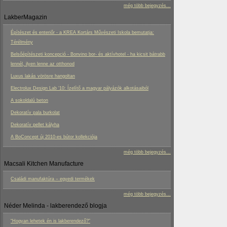
még több bejegyzés...
LakberMagazin
Építészet és enteriőr - a KREA Kortárs Művészeti Iskola bemutatja:
Térélmény
Belsőépítészeti koncepció - Bonvino bor- és aktívhotel - ha kicsit bátrabb
lennél, ilyen lenne az otthonod
Luxus lakás vörösre hangoltan
Electrolux Design Lab ‘10: Ízelítő a magyar pályázók alkotásaiból
A sokoldalú beton
Dekoratív pala burkolat
Dekoratív pellet kályha
A BoConcept új 2010-es bútor kollekciója
még több bejegyzés...
Macsali Kitchen Manufacture
Családi manufaktúra – egyedi termékek
még több bejegyzés...
Néder Melinda - lakberendező blogja
“Hogyan lehetek én is lakberendező?”