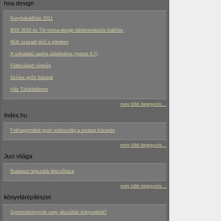
hna design
Konyhakiállítás 2011
BNV 2010 és Tér-forma-design lakberendezési kiállítás
Múlt századi jövő a jelenben
A sokoldalú tapéta újjáéledése (repost 4-7)
Félbevágott régiség
Színes gyűrt bútorok
Ház Törökbálinton
még több bejegyzés...
Index.hu
Fokhagymából gyúrt mátrixvilág a sivatag közepén
még több bejegyzés...
Juci világa
Budapest legszebb lépcsőháza
még több bejegyzés...
könyvtárépítészet
Gyermekkönyvtár vagy játszóház könyvekkel?