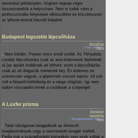
tervezésű póklámpám, mígnem tegnap végre
összeszereltük a helyszínen. Nem is tudok várni a
professzionális fényképek elkészültére és közzéteszem
az iphone-ommal készült képeket.
Budapest legszebb lépcsőháza
lépcsőház
Juci világa
Fény
Nem kérdés: Pesten nincs ennél szebb. Az Ybl-palota
csodás lépcsősorára csak az arra érdemesek léphetnek
rá (az épület irodáknak ad otthont, ezért a lépcsőházba
csak az ott dolgozók mehetnek be). Én érdemes és
szerencsés vagyok, a gépemnek viszont sajnos túl sok
volt a fényerő-különbség és a sárga világítás, így nem
tudom visszaadni ennek a csodának a szépségét
A Luxfer prizma
ólomüveg
üvegtégla
Templomablak Anno
Fény
Talán túlságosan leragadtunk az ólmozott
üvegfestmények,vagy a savmaratott üvegek mellett.
Pedig már a századforduló környékén sem ezek voltak a