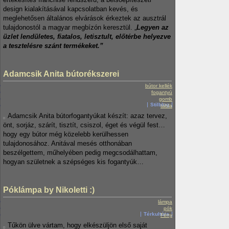
design kialakításával kapcsolatban kevés, és
meglehetősen általános elvárások érkeztek az ausztrál
tulajdonostól a magyar megbízón keresztül. „
Legyen az
üzlet lendületes, fiatalos, letisztult, előtérbe helyezve
a tesztelésre szánt termékeket.”
Adamcsik Anita bútorékszerei
bútor kellék
fogantyú
gomb
Stilblog
tábla
Adamcsik Anita bútorfogantyúkat készít: azaz tervez,
önt, sorjáz, szárít, tisztít, csiszol, éget és végül fest…
hogy egy bútor még közelebb kerülhessen
tulajdonosához. Anitával mesés otthonában
beszélgettem, műhelyében pedig megcsodálhattam,
hogyan születnek a szépséges kis fogantyúk…
Póklámpa by Nikoletti :)
lámpa
pók
Térkultúra
Fény
Tűkön ülve vártam, hogy elkészüljön első saját