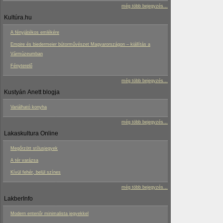
még több bejegyzés...
Kultúra.hu
A fényjátékos emlékére
Empire és biedermeier bútorművészet Magyarországon – kiállítás a
Vármúzeumban
Fényterelő
még több bejegyzés...
Kustyán Anett blogja
Variálható konyha
még több bejegyzés...
Lakaskultura Online
Megőrzött stílusjegyek
A tér varázsa
Kívül fehér, belül színes
még több bejegyzés...
LakberInfo
Modern enteriőr minimalista jegyekkel