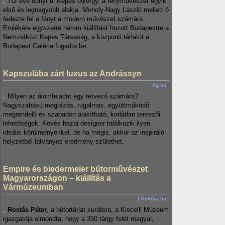
Tíz éve hunyt el Kepes György, a fényművészet egyik
első és legnagyobb alakja. Moholy-Nagy László mellett ő
fedezte fel a fényt a modern művészet számára.
Emlékére egyszerre három kiállítást hozott Budapestre a
Nemzetközi Kepes Társaság, a központi tárlatot a
Budapest Galéria fogadta be.
Kapszulába zárt luxus az Andrássyn
hg.hu
Milyen az álomfeladat egy tervező számára?
Nagyszabású megbízás, rugalmas, együttműködő
megrendelő és szabadon alakítható, korlátlan tervezői
lehetőségek. Kevés hazai designer találkozik ilyen
ideális körülményekkel, de ha mégis, akkor az inspiráló
helyzetből látványos eredmény születhet.
Empire és biedermeier bútorművészet
Magyarországon – kiállítás a
Vármúzeumban
Kultúra.hu
Rostás Péter
, a bútortárlat kurátora, a Kiscelli Múzeum
igazgatója elmondta, hogy a 350 tárgy felét magyar,