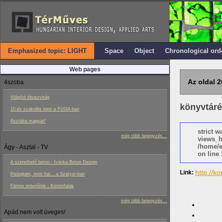
Emphasized topic: LIGHT
Space
Object
Chronological ord
Web pages
Az oldal 2
4szoba
Világító lótuszvirág
könyvtáré
10 év szakrális terei a FUGA-ban
Asztalra magyar!
strict 
még több bejegyzés...
views_h
/home/e
Ágy - Asztal - TV
on line 
A szerethető beton - Ivánka Beton Design
http://k
Link:
Pislogtam, mint hal... a Szatyor-ban
Filmes enteriôrök - Köntörfalak
még több bejegyzés...
Apád nem volt üveges!