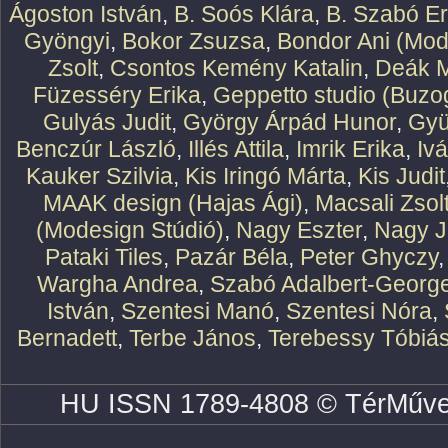
Ágoston István
,
B. Soós Klára
,
B. Szabó E
Gyöngyi
,
Bokor Zsuzsa
,
Bondor Ani (Mod
Zsolt
,
Csontos Kemény Katalin
,
Deák M
Füzesséry Erika
,
Geppetto studio (Buzog
Gulyás Judit
,
György Árpád Hunor
,
Gyü
Benczúr László
,
Illés Attila
,
Imrik Erika
,
Iv
Kauker Szilvia
,
Kis Iringó Márta
,
Kis Judit
MAAK design (Hajas Ági)
,
Macsali Zsol
(Modesign Stúdió)
,
Nagy Eszter
,
Nagy J
Pataki Tiles
,
Pazár Béla
,
Peter Ghyczy
Wargha Andrea
,
Szabó Adalbert-Georg
István
,
Szentesi Manó
,
Szentesi Nóra
,
Bernadett
,
Terbe János
,
Terebessy Tóbiá
HU ISSN 1789-4808 © TérMűve