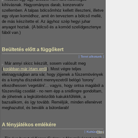
kihívásnak. Hagyományos darab, konzervatív
szellemben. A talpas bölcsőmhöz kellett illeszteni, illetve
egy olyan komódhoz, amit én terveztem a bölcső mellé,
de más készítette el. Az ágyhoz szép hegyi juhar
anyagot hoztak. (A bölcső és a komód szelídgesztenye
fából van.)
Beültetés előtt a függőkert
Teret alkotunk
Már annyi skicc készült, sosem valósult meg
(
korábban már írtam erről
). Most végre teljes
életnagyságban arra vár, hogy jöjjenek a fűszernövények
és a konyha díszeként mennyezetről belógó 'torony'
elkezdhessen 'vegetálni'... vagyis, hogy ontsa magából a
fűszervilág csodáit - no nem épp a snidlingre gondoltam,
de jöhetnek a legkülönbözőbb kakukkfűfélék, a
bazsalikom, és így tovább. Reméljük, minden ellenérvet
meghazuttol, és beválik a bútordarab!
A fényjátékos emlékére
Kultúra.hu
Fény