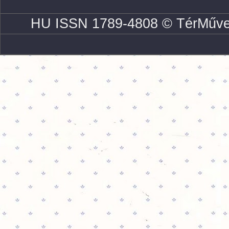
HU ISSN 1789-4808 © TérMűve