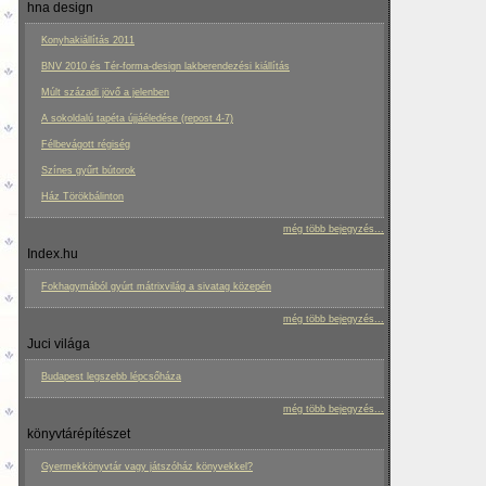
hna design
Konyhakiállítás 2011
BNV 2010 és Tér-forma-design lakberendezési kiállítás
Múlt századi jövő a jelenben
A sokoldalú tapéta újjáéledése (repost 4-7)
Félbevágott régiség
Színes gyűrt bútorok
Ház Törökbálinton
még több bejegyzés...
Index.hu
Fokhagymából gyúrt mátrixvilág a sivatag közepén
még több bejegyzés...
Juci világa
Budapest legszebb lépcsőháza
még több bejegyzés...
könyvtárépítészet
Gyermekkönyvtár vagy játszóház könyvekkel?