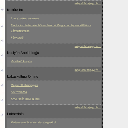
még több bejegyzés...
Kultúra.hu
A fényjátékos emlékére
Empire és biedermeier bútorművészet Magyarországon – kiállítás a
Vármúzeumban
Fényterelő
még több bejegyzés...
Kustyán Anett blogja
Variálható konyha
még több bejegyzés...
Lakaskultura Online
Megőrzött stílusjegyek
A tér varázsa
Kívül fehér, belül színes
még több bejegyzés...
LakberInfo
Modern enteriőr minimalista jegyekkel