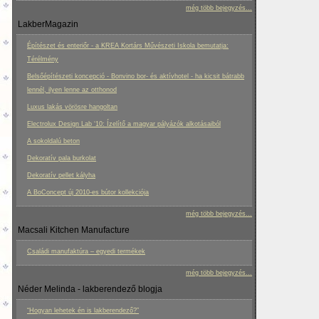
még több bejegyzés...
LakberMagazin
Építészet és enteriőr - a KREA Kortárs Művészeti Iskola bemutatja:
Térélmény
Belsőépítészeti koncepció - Bonvino bor- és aktívhotel - ha kicsit bátrabb
lennél, ilyen lenne az otthonod
Luxus lakás vörösre hangoltan
Electrolux Design Lab ‘10: Ízelítő a magyar pályázók alkotásaiból
A sokoldalú beton
Dekoratív pala burkolat
Dekoratív pellet kályha
A BoConcept új 2010-es bútor kollekciója
még több bejegyzés...
Macsali Kitchen Manufacture
Családi manufaktúra – egyedi termékek
még több bejegyzés...
Néder Melinda - lakberendező blogja
“Hogyan lehetek én is lakberendező?”