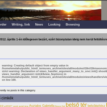
order
Writing, link
News
Looking
Browsing
2012. április 1-én időlegesen bezárt, ezért bizonytalan ideig nem kerül feltöltésre
warning: Creating default object from empty value in
/home/emelahu/public_html/_termuves_archive/sites/all/modules/i18n/i18ntaxonomy
strict warning: Declaration of views_handler_argument_many_to_one::init() shoul
views_handler_argument::init(&$view, $options) in
/home/emelahu/public_html/_termuves_archive/sites/all/modules/views/handlers/
on line 169.
ently no posts in this category.
ő cimkék
belső tér
eco
Asztalos Gabriella
belsőépítész
artKRAFT
asztal
asztali tárgy
Baracsi Kati