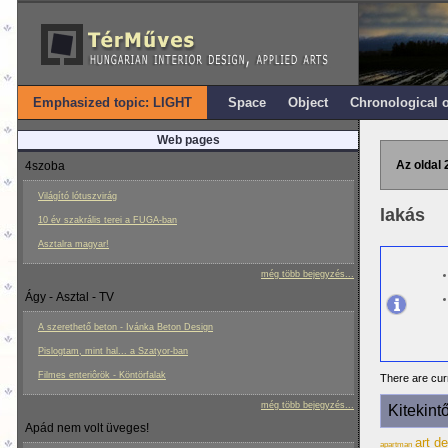
Emphasized topic: LIGHT
Space
Object
Chronological 
Web pages
Az oldal 
4szoba
Világító lótuszvirág
lakás
10 év szakrális terei a FUGA-ban
Asztalra magyar!
még több bejegyzés...
Ágy - Asztal - TV
A szerethető beton - Ivánka Beton Design
Pislogtam, mint hal... a Szatyor-ban
Filmes enteriôrök - Köntörfalak
There are curr
még több bejegyzés...
Kitekint
Apád nem volt üveges!
art d
apartman