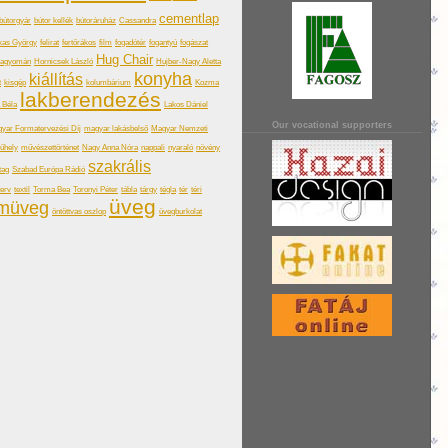
cementlap
bútorgyár
bútor kellék
bútoráruház
Cassandra
kas György
felirat
fertőrákos
film
fogadótér
fogantyú
fogászat
Hug Chair
hagyomán
Hornicsek László
Hujber-Nagy Aletta
konyha
kiállítás
t
kisgép
kolumbárium
Kozma
lakberendezés
a Béla
Lakos Dániel
Our vocational supporters
yar Formatervezési Díj
magyar lakásbelső
Magyar Nemzeti
űhely
művészettörténet
Nagy Anna Nóra
nappali
nyaraló
növény
szakrális
tag
Szabad Európa Rádió
terv
textil
Torma Bea
Toronyi Péter
tábla
tárgy
tégla
tér
téri
üveg
omüveg
öntöttvas oszlop
üvegburkolat