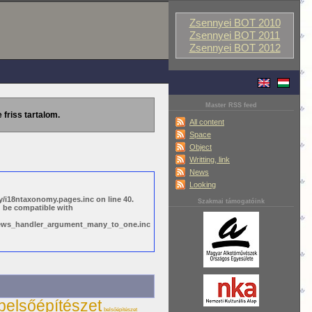
Zsennyei BOT 2010
Zsennyei BOT 2011
Zsennyei BOT 2012
Master RSS feed
 friss tartalom.
All content
Space
Object
Writting, link
News
Looking
/i18ntaxonomy.pages.inc on line 40.
Szakmai támogatóink
d be compatible with
views_handler_argument_many_to_one.inc
belsőépítészet
belsőépítészet