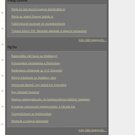
Fatáj Online
Régit és újat ötvöző magyar bútorkollekció
Bezár az utolsó Domus áruház is
Fából készült oszlopok és oszlopborítások
Trónust készít XVI. Benedek pápának a nágocsi restaurátor
még több bejegyzés...
hg.hu
Kapszulába zárt luxus az Andrássyn
Extravagáns iskolapalota a fővárosban
Barátságos ufólámpák az A+Z Designtól
Régi-új kávéüzlet az Andrássy úton
Hornicsek-életmű: egy eltűnő kor memoárja
Egy békebeli fogászat
Magyar napfogyatkozás- és bambuszlámpa hódított Japánban
A magyar szecesszió gyöngyszeme: a kácsás kút
Üvegművészet az építészetben
Mentsük a magyar bútorokat!
még több bejegyzés...