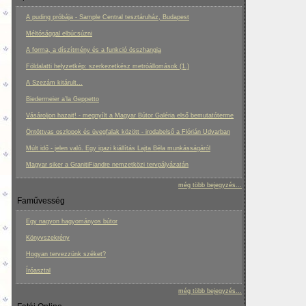
A puding próbája - Sample Central tesztáruház, Budapest
Méltósággal elbúcsúzni
A forma, a díszítmény és a funkció összhangja
Földalatti helyzetkép: szerkezetkész metróállomások (1.)
A Szezám kitárult...
Biedermeier a’la Geppetto
Vásároljon hazait! - megnyílt a Magyar Bútor Galéria első bemutatóterme
Öntöttvas oszlopok és üvegfalak között - irodabelső a Flórián Udvarban
Múlt idő - jelen való. Egy igazi kiállítás Lajta Béla munkásságáról
Magyar siker a GranitiFiandre nemzetközi tervpályázatán
még több bejegyzés...
Faművesség
Egy nagyon hagyományos bútor
Könyvszekrény
Hogyan tervezzünk széket?
Íróasztal
még több bejegyzés...