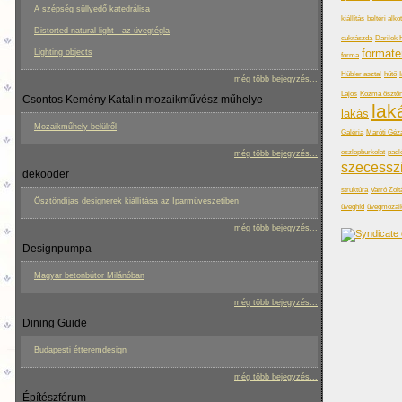
A szépség süllyedő katedrálisa
kiállítás
beltéri alko
Distorted natural light - az üvegtégla
cukrászda
Darilek 
formate
Lighting objects
forma
Hübler asztal
hűtő
még több bejegyzés...
Lajos
Kozma ösztön
Csontos Kemény Katalin mozaikművész műhelye
lak
lakás
Mozaikműhely belülről
Galéria
Maróti Géz
oszlopburkolat
padl
még több bejegyzés...
szecessz
dekooder
struktúra
Varró Zolt
Ösztöndíjas designerek kiállítása az Iparművészetiben
üveghíd
üvegmozai
még több bejegyzés...
Designpumpa
Magyar betonbútor Milánóban
még több bejegyzés...
Dining Guide
Budapesti étteremdesign
még több bejegyzés...
Építészfórum