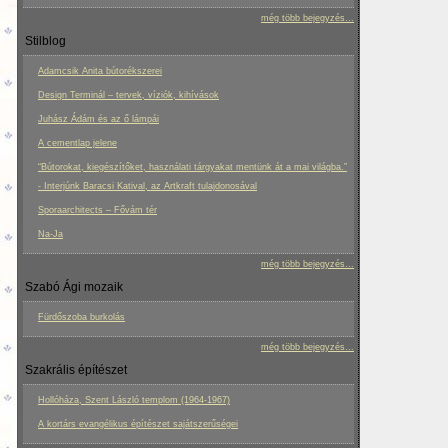
még több bejegyzés...
Stilblog
Adamcsik Anita bútorékszerei
Design Terminál – tervek, víziók, kihívások
Juhász Ádám és az ő lámpái
A cementlap jelene
“Bútorokat, kiegészítőket, használati tárgyakat mentünk át a mai világba.”
- Interjúnk Baracsi Katival, az Artkraft tulajdonosával
Sporaarchitects – Fővám tér
Na-Ja
még több bejegyzés...
Szabó Ági mozaik
Fürdőszoba burkolás
még több bejegyzés...
Szakrális építészet
Hollóháza, Szent László templom (1964-1967)
A kortárs evangélikus építészet sajátszerűségei