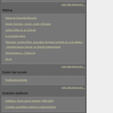
még több bejegyzés...
Stilblog
Adamcsik Anita bútorékszerei
Design Terminál – tervek, víziók, kihívások
Juhász Ádám és az ő lámpái
A cementlap jelene
“Bútorokat, kiegészítőket, használati tárgyakat mentünk át a mai világba.”
- Interjúnk Baracsi Katival, az Artkraft tulajdonosával
Sporaarchitects – Fővám tér
Na-Ja
még több bejegyzés...
Szabó Ági mozaik
Fürdőszoba burkolás
még több bejegyzés...
Szakrális építészet
Hollóháza, Szent László templom (1964-1967)
A kortárs evangélikus építészet sajátszerűségei