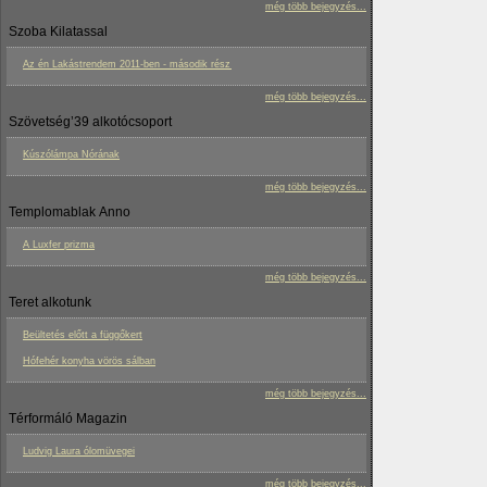
még több bejegyzés...
Szoba Kilatassal
Az én Lakástrendem 2011-ben - második rész
még több bejegyzés...
Szövetség’39 alkotócsoport
Kúszólámpa Nórának
még több bejegyzés...
Templomablak Anno
A Luxfer prizma
még több bejegyzés...
Teret alkotunk
Beültetés előtt a függőkert
Hófehér konyha vörös sálban
még több bejegyzés...
Térformáló Magazin
Ludvig Laura ólomüvegei
még több bejegyzés...