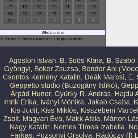
17
18
19
20
21
22
23
24
25
26
27
28
29
30
31
1
2
3
4
5
6
Who's online
There are currently
0 users
and
132 guests
online.
Ágoston István
,
B. Soós Klára
,
B. Szabó 
Gyöngyi
,
Bokor Zsuzsa
,
Bondor Ani (Mode
Csontos Kemény Katalin
,
Deák Marcsi
,
E.
Geppetto studio (Buzogány Ildikó)
,
Geppe
Árpád Hunor
,
Gyürky R. András
,
Hajdu 
Imrik Erika
,
Iványi Mónika
,
Jakab Csaba
,
K
Kis Judit
,
Kiss Miklós
,
Kisszebeni Marcel
Zsolt
,
Magyari Éva
,
Makk Attila
,
Márton Lász
Nagy Katalin
,
Nemes Tímea Izabella
,
No
Farkas
,
Pozsonyi Orsolya
,
Rádóczy (f) 