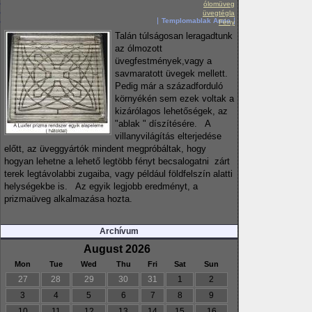
ólomüveg
üvegtégla
Templomablak Anno
Fény
Talán túlságosan leragadtunk
az ólmozott
üvegfestmények,vagy a
savmaratott üvegek mellett.
Pedig már a századforduló
környékén sem ezek voltak a
kizárólagos lehetőségek, az
"ablak " díszítésére. A
villanyvilágítás elterjedése
előtt, az üveggyártók mindent megpróbáltak, hogy
hogyan lehetne a lehető legtöbb fényt becsalogatni zárt
terek legtávolabbi zugaiba, vagy például földfelszín alatti
helységekbe is. Az egyik legjobb eredményt, a
prizmaüveg alkalmazása hozta.
Archívum
August 2026
Mon
Tue
Wed
Thu
Fri
Sat
Sun
27
28
29
30
31
1
2
3
4
5
6
7
8
9
10
11
12
13
14
15
16