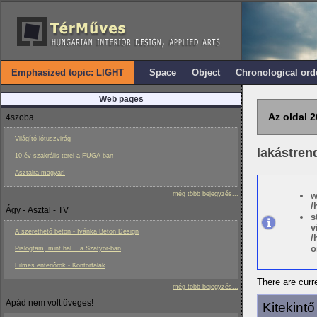
Emphasized topic: LIGHT
Space
Object
Chronological ord
Web pages
Az oldal 2
4szoba
Világító lótuszvirág
lakástren
10 év szakrális terei a FUGA-ban
Asztalra magyar!
még több bejegyzés...
w
/
Ágy - Asztal - TV
s
v
A szerethető beton - Ivánka Beton Design
/
o
Pislogtam, mint hal... a Szatyor-ban
Filmes enteriôrök - Köntörfalak
There are curre
még több bejegyzés...
Apád nem volt üveges!
Kitekint