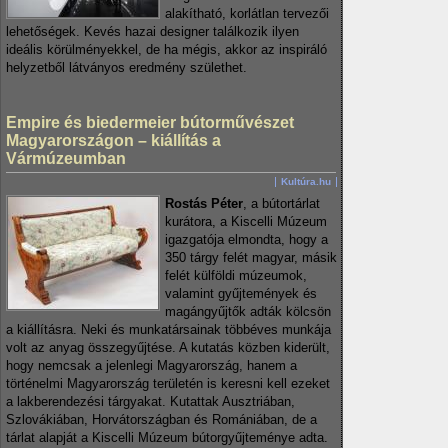
alakítható, korlátlan tervezői
lehetőségek. Kevés hazai designer találkozik ilyen
ideális körülményekkel, de ha mégis, akkor az inspiráló
helyzetből látványos eredmény születhet.
Empire és biedermeier bútorművészet
Magyarországon – kiállítás a
Vármúzeumban
Kultúra.hu
Rostás Péter
, a bútortárlat
kurátora, a Kiscelli Múzeum
igazgatója elmondta, hogy a
350 tárgy felét magyar, másik
felét külföldi múzeumok,
valamint gyűjtemények és
magángyűjtők adták kölcsön
a kiállításra. Neki és munkatársainak többéves munkája
volt az anyag összegyűjtése. A kutatás közben kiderült,
hogy nemcsak a jelenlegi Magyarország, hanem a
történelmi Magyarország területén is keresni kell ezeket
a lakberendezési tárgyakat. Kutattak Ausztriában,
Szlovákiában, Horvátországban és Romániában, de a
tárlat alapját a Kiscelli Múzeum bútorgyűjteménye adta.