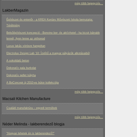
még több bejegyzés...
LakberMagazin
Építészet és enteriőr - a KREA Kortárs Művészeti Iskola bemutatja:
Térélmény
Belsőépítészeti koncepció - Bonvino bor- és aktívhotel - ha kicsit bátrabb
lennél, ilyen lenne az otthonod
Luxus lakás vörösre hangoltan
Electrolux Design Lab ‘10: Ízelítő a magyar pályázók alkotásaiból
A sokoldalú beton
Dekoratív pala burkolat
Dekoratív pellet kályha
A BoConcept új 2010-es bútor kollekciója
még több bejegyzés...
Macsali Kitchen Manufacture
Családi manufaktúra – egyedi termékek
még több bejegyzés...
Néder Melinda - lakberendező blogja
“Hogyan lehetek én is lakberendező?”