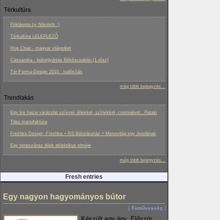
Térkultúra
Póklámpa by Nikoletti :)
Térkultúra LELEPLEZŐ
Hug Chair - magyar világsiker
Cassandra - bútorgyártás Békéscsabán (1.rész)
Tér-Forma-Design 2010 - tudósítás
még több bejegyzés...
Trendlakás
Egy kis hazai varázslat szívvel- lélekkel, színekkel, csempével...Pataki
Tiles manufaktúra
Freshka Design, Freshka + RS Bútoráruház = Mesevilág egy óvodának
Egy reneszánsz lélek eklektikus elméje
még több bejegyzés...
Fresh entries
Egy nagyon hagyományos bútor
Faművesség
Készült egy ágy. Először