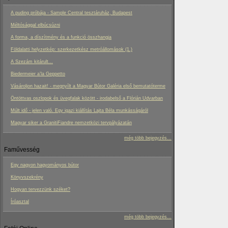
A puding próbája - Sample Central tesztáruház, Budapest
Méltósággal elbúcsúzni
A forma, a díszítmény és a funkció összhangja
Földalatti helyzetkép: szerkezetkész metróállomások (1.)
A Szezám kitárult...
Biedermeier a’la Geppetto
Vásároljon hazait! - megnyílt a Magyar Bútor Galéria első bemutatóterme
Öntöttvas oszlopok és üvegfalak között - irodabelső a Flórián Udvarban
Múlt idő - jelen való. Egy igazi kiállítás Lajta Béla munkásságáról
Magyar siker a GranitiFiandre nemzetközi tervpályázatán
még több bejegyzés...
Faművesség
Egy nagyon hagyományos bútor
Könyvszekrény
Hogyan tervezzünk széket?
Íróasztal
még több bejegyzés...