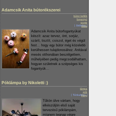
Adamcsik Anita bútorékszerei
bútor kellék
fogantyú
gomb
Stilblog
tábla
Adamcsik Anita bútorfogantyúkat
készít: azaz tervez, önt, sorjáz,
szárít, tisztít, csiszol, éget és végül
fest… hogy egy bútor még közelebb
kerülhessen tulajdonosához. Anitával
mesés otthonában beszélgettem,
műhelyében pedig megcsodálhattam,
hogyan születnek a szépséges kis
fogantyúk…
Póklámpa by Nikoletti :)
lámpa
pók
Térkultúra
Fény
Tűkön ülve vártam, hogy
elkészüljön első saját
tervezésű póklámpám,
mígnem tegnap végre