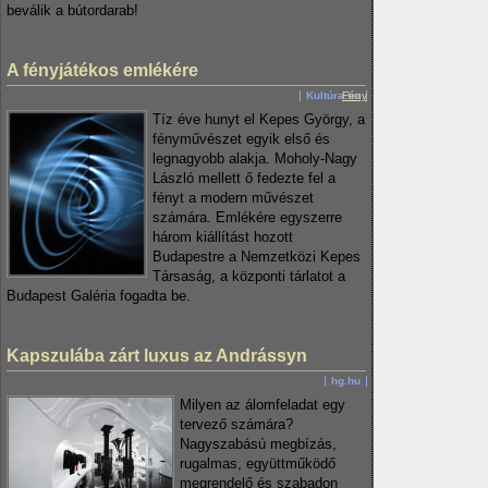
beválik a bútordarab!
A fényjátékos emlékére
Kultúra.hu
Fény
Tíz éve hunyt el Kepes György, a
fényművészet egyik első és
legnagyobb alakja. Moholy-Nagy
László mellett ő fedezte fel a
fényt a modern művészet
számára. Emlékére egyszerre
három kiállítást hozott
Budapestre a Nemzetközi Kepes
Társaság, a központi tárlatot a
Budapest Galéria fogadta be.
Kapszulába zárt luxus az Andrássyn
hg.hu
Milyen az álomfeladat egy
tervező számára?
Nagyszabású megbízás,
rugalmas, együttműködő
megrendelő és szabadon