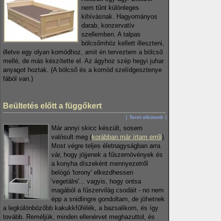
nem tűnt különleges
kihívásnak. Hagyományos
darab, konzervatív
szellemben. A talpas
bölcsőmhöz kellett illeszteni,
illetve egy olyan komódhoz, amit én terveztem a bölcső
mellé, de más készítette el. Az ágyhoz szép hegyi juhar
anyagot hoztak. (A bölcső és a komód szelídgesztenye
fából van.)
Beültetés előtt a függőkert
Teret alkotunk
Már annyi skicc készült, sosem
valósult meg (
korábban már írtam erről
).
Most végre teljes életnagyságban arra
vár, hogy jöjjenek a fűszernövények és
a konyha díszeként mennyezetről
belógó 'torony' elkezdhessen
'vegetálni'... vagyis, hogy ontsa
magából a fűszervilág csodáit - no nem
épp a snidlingre gondoltam, de jöhetnek
a legkülönbözőbb kakukkfűfélék, a bazsalikom, és így
tovább. Reméljük, minden ellenérvet meghazuttol, és