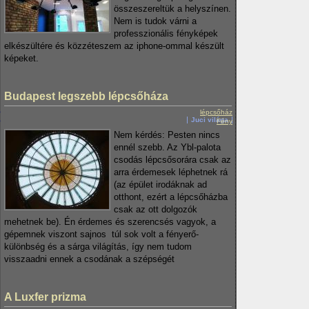
összeszereltük a helyszínen.
Nem is tudok várni a
professzionális fényképek
elkészültére és közzéteszem az iphone-ommal készült
képeket.
Budapest legszebb lépcsőháza
lépcsőház
Juci világa
Fény
Nem kérdés: Pesten nincs
ennél szebb. Az Ybl-palota
csodás lépcsősorára csak az
arra érdemesek léphetnek rá
(az épület irodáknak ad
otthont, ezért a lépcsőházba
csak az ott dolgozók
mehetnek be). Én érdemes és szerencsés vagyok, a
gépemnek viszont sajnos túl sok volt a fényerő-
különbség és a sárga világítás, így nem tudom
visszaadni ennek a csodának a szépségét
A Luxfer prizma