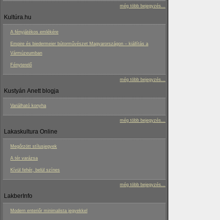
még több bejegyzés...
Kultúra.hu
A fényjátékos emlékére
Empire és biedermeier bútorművészet Magyarországon – kiállítás a
Vármúzeumban
Fényterelő
még több bejegyzés...
Kustyán Anett blogja
Variálható konyha
még több bejegyzés...
Lakaskultura Online
Megőrzött stílusjegyek
A tér varázsa
Kívül fehér, belül színes
még több bejegyzés...
LakberInfo
Modern enteriőr minimalista jegyekkel