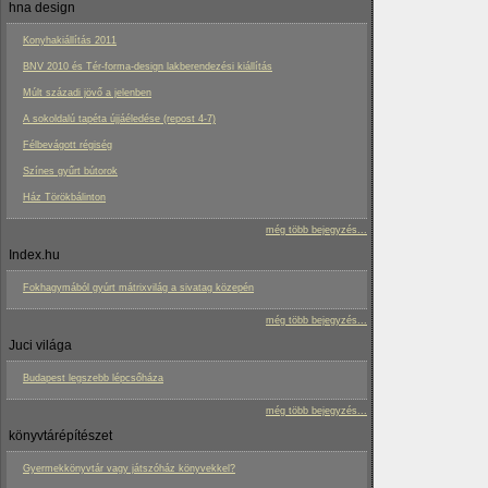
hna design
Konyhakiállítás 2011
BNV 2010 és Tér-forma-design lakberendezési kiállítás
Múlt századi jövő a jelenben
A sokoldalú tapéta újjáéledése (repost 4-7)
Félbevágott régiség
Színes gyűrt bútorok
Ház Törökbálinton
még több bejegyzés...
Index.hu
Fokhagymából gyúrt mátrixvilág a sivatag közepén
még több bejegyzés...
Juci világa
Budapest legszebb lépcsőháza
még több bejegyzés...
könyvtárépítészet
Gyermekkönyvtár vagy játszóház könyvekkel?