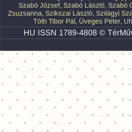
Szabó József
,
Szabó László
,
Szabó O
Zsuzsanna
,
Szikszai László
,
Szilágyi Sz
Tóth Tibor Pál
,
Üveges Péter
,
Uh
HU ISSN 1789-4808 © TérMűv