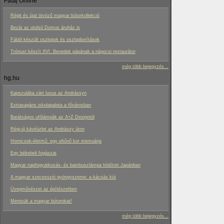
Fatáj Online
Régit és újat ötvöző magyar bútorkollekció
Bezár az utolsó Domus áruház is
Fából készült oszlopok és oszlopborítások
Trónust készít XVI. Benedek pápának a nágocsi restaurátor
még több bejegyzés...
hg.hu
Kapszulába zárt luxus az Andrássyn
Extravagáns iskolapalota a fővárosban
Barátságos ufólámpák az A+Z Designtól
Régi-új kávéüzlet az Andrássy úton
Hornicsek-életmű: egy eltűnő kor memoárja
Egy békebeli fogászat
Magyar napfogyatkozás- és bambuszlámpa hódított Japánban
A magyar szecesszió gyöngyszeme: a kácsás kút
Üvegművészet az építészetben
Mentsük a magyar bútorokat!
még több bejegyzés...