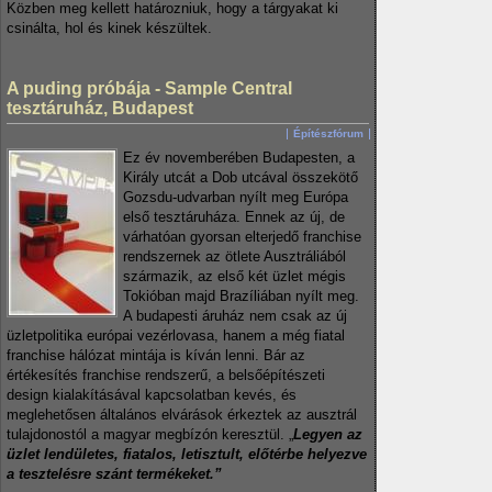
Közben meg kellett határozniuk, hogy a tárgyakat ki
csinálta, hol és kinek készültek.
A puding próbája - Sample Central
tesztáruház, Budapest
Építészfórum
Ez év novemberében Budapesten, a
Király utcát a Dob utcával összekötő
Gozsdu-udvarban nyílt meg Európa
első tesztáruháza. Ennek az új, de
várhatóan gyorsan elterjedő franchise
rendszernek az ötlete Ausztráliából
származik, az első két üzlet mégis
Tokióban majd Brazíliában nyílt meg.
A budapesti áruház nem csak az új
üzletpolitika európai vezérlovasa, hanem a még fiatal
franchise hálózat mintája is kíván lenni. Bár az
értékesítés franchise rendszerű, a belsőépítészeti
design kialakításával kapcsolatban kevés, és
meglehetősen általános elvárások érkeztek az ausztrál
tulajdonostól a magyar megbízón keresztül. „
Legyen az
üzlet lendületes, fiatalos, letisztult, előtérbe helyezve
a tesztelésre szánt termékeket.”