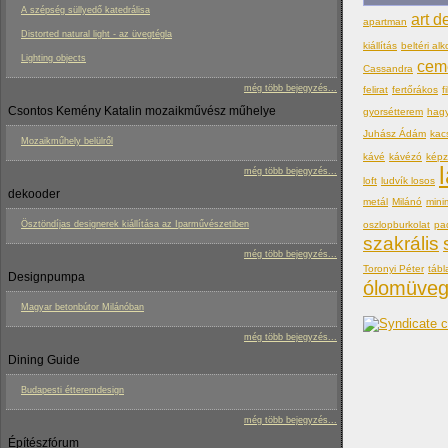
A szépség süllyedő katedrálisa
art d
apartman
Distorted natural light - az üvegtégla
kiállítás
beltéri alk
Lighting objects
cem
Cassandra
még több bejegyzés...
felirat
fertőrákos
f
Csontos Kemény Katalin mozaikművész műhelye
gyorsétterem
hag
Juhász Ádám
kac
Mozaikműhely belülről
kávé
kávézó
kép
még több bejegyzés...
loft
ludvík losos
dekooder
metál
Milánó
mini
oszlopburkolat
pa
Ösztöndíjas designerek kiállítása az Iparművészetiben
szakrális
még több bejegyzés...
Toronyi Péter
tábl
Designpumpa
ólomüve
Magyar betonbútor Milánóban
még több bejegyzés...
Dining Guide
Budapesti étteremdesign
még több bejegyzés...
Építészfórum