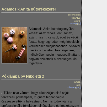
Adamcsik Anita bútorékszerei
bútor kellék
fogantyú
gomb
Stilblog
tábla
Adamcsik Anita bútorfogantyúkat
készít: azaz tervez, önt, sorjáz,
szárít, tisztít, csiszol, éget és végül
fest… hogy egy bútor még közelebb
kerülhessen tulajdonosához. Anitával
mesés otthonában beszélgettem,
műhelyében pedig megcsodálhattam,
hogyan születnek a szépséges kis
fogantyúk…
Póklámpa by Nikoletti :)
lámpa
pók
Térkultúra
Fény
Tűkön ülve vártam, hogy elkészüljön első saját
tervezésű póklámpám, mígnem tegnap végre
összeszereltük a helyszínen. Nem is tudok várni a
professzionális fényképek elkészültére és közzéteszem