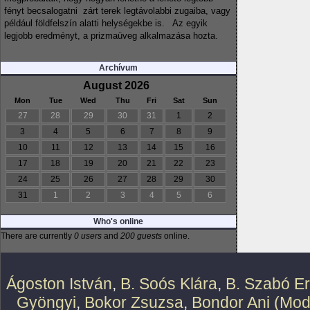
fényt becsalogatni zárt terek legtávolabbi zugaiba, vagy
például földfelszín alatti helységekbe is. Az egyik
legjobb eredményt, a prizmaüveg alkalmazása hozta.
Archívum
August 2026
Mon
Tue
Wed
Thu
Fri
Sat
Sun
27
28
29
30
31
1
2
3
4
5
6
7
8
9
10
11
12
13
14
15
16
17
18
19
20
21
22
23
24
25
26
27
28
29
30
31
1
2
3
4
5
6
Who's online
There are currently
0 users
and
200 guests
online.
Ágoston István
,
B. Soós Klára
,
B. Szabó E
Gyöngyi
,
Bokor Zsuzsa
,
Bondor Ani (Mod