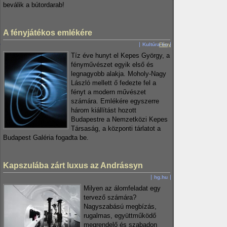
beválik a bútordarab!
A fényjátékos emlékére
Kultúra.hu
Fény
Tíz éve hunyt el Kepes György, a
fényművészet egyik első és
legnagyobb alakja. Moholy-Nagy
László mellett ő fedezte fel a
fényt a modern művészet
számára. Emlékére egyszerre
három kiállítást hozott
Budapestre a Nemzetközi Kepes
Társaság, a központi tárlatot a
Budapest Galéria fogadta be.
Kapszulába zárt luxus az Andrássyn
hg.hu
Milyen az álomfeladat egy
tervező számára?
Nagyszabású megbízás,
rugalmas, együttműködő
megrendelő és szabadon