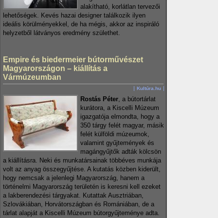
alakítható, korlátlan tervezői
lehetőségek. Kevés hazai designer találkozik ilyen
ideális körülményekkel, de ha mégis, akkor az inspiráló
helyzetből látványos eredmény születhet.
Empire és biedermeier bútorművészet
Magyarországon – kiállítás a
Vármúzeumban
Kultúra.hu
Rostás Péter
, a bútortárlat
kurátora, a Kiscelli Múzeum
igazgatója elmondta, hogy a
350 tárgy felét magyar, másik
felét külföldi múzeumok,
valamint gyűjtemények és
magángyűjtők adták kölcsön
a kiállításra. Neki és munkatársainak többéves munkája
volt az anyag összegyűjtése. A kutatás közben kiderült,
hogy nemcsak a jelenlegi Magyarország, hanem a
történelmi Magyarország területén is keresni kell ezeket
a lakberendezési tárgyakat. Kutattak Ausztriában,
Szlovákiában, Horvátországban és Romániában, de a
tárlat alapját a Kiscelli Múzeum bútorgyűjteménye adta.