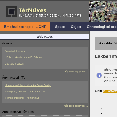
Emphasized topic: LIGHT
Space
Object
Chronological ord
Web pages
Az oldal 2
4szoba
Világító lótuszvirág
LakberInf
10 év szakrális terei a FUGA-ban
Asztalra magyar!
strict 
még több bejegyzés...
views_h
/home/e
Ágy - Asztal - TV
on line 
A szerethető beton - Ivánka Beton Design
http://w
Link:
Pislogtam, mint hal... a Szatyor-ban
Filmes enteriôrök - Köntörfalak
még több bejegyzés...
Apád nem volt üveges!