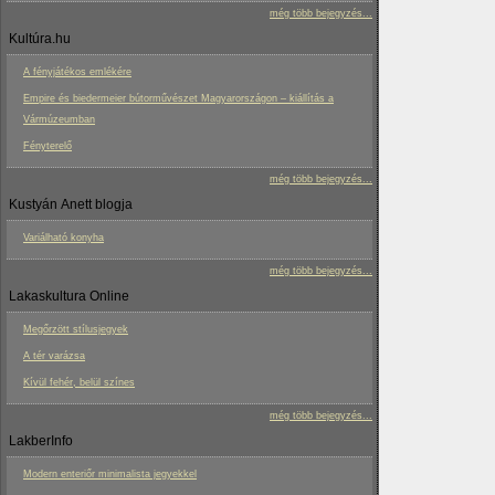
még több bejegyzés...
Kultúra.hu
A fényjátékos emlékére
Empire és biedermeier bútorművészet Magyarországon – kiállítás a
Vármúzeumban
Fényterelő
még több bejegyzés...
Kustyán Anett blogja
Variálható konyha
még több bejegyzés...
Lakaskultura Online
Megőrzött stílusjegyek
A tér varázsa
Kívül fehér, belül színes
még több bejegyzés...
LakberInfo
Modern enteriőr minimalista jegyekkel