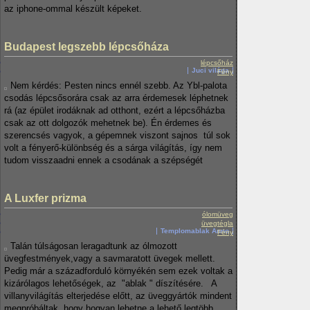
az iphone-ommal készült képeket.
Budapest legszebb lépcsőháza
lépcsőház
Juci világa
Fény
Nem kérdés: Pesten nincs ennél szebb. Az Ybl-palota
csodás lépcsősorára csak az arra érdemesek léphetnek
rá (az épület irodáknak ad otthont, ezért a lépcsőházba
csak az ott dolgozók mehetnek be). Én érdemes és
szerencsés vagyok, a gépemnek viszont sajnos túl sok
volt a fényerő-különbség és a sárga világítás, így nem
tudom visszaadni ennek a csodának a szépségét
A Luxfer prizma
ólomüveg
üvegtégla
Templomablak Anno
Fény
Talán túlságosan leragadtunk az ólmozott
üvegfestmények,vagy a savmaratott üvegek mellett.
Pedig már a századforduló környékén sem ezek voltak a
kizárólagos lehetőségek, az "ablak " díszítésére. A
villanyvilágítás elterjedése előtt, az üveggyártók mindent
megpróbáltak, hogy hogyan lehetne a lehető legtöbb