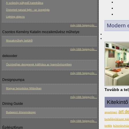
A szépség süllyedő katedrálisa
Distorted natural light - az üvegtégla
Lighting objects
Modern e
még több bejegyzés...
Csontos Kemény Katalin mozaikművész műhelye
Mozaikműhely belülről
még több bejegyzés...
dekooder
Ösztöndíjas designerek kiállítása az Iparművészetiben
még több bejegyzés...
Designpumpa
Magyar betonbútor Milánóban
Tovább a tel
még több bejegyzés...
Kitekint
Dining Guide
art d
apartman
Budapesti étteremdesign
belsőépítészet kiál
még több bejegyzés...
kellék
bútoráruhá
Építészfórum