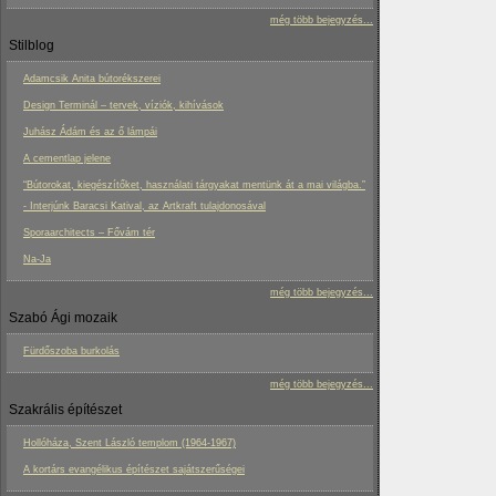
még több bejegyzés...
Stilblog
Adamcsik Anita bútorékszerei
Design Terminál – tervek, víziók, kihívások
Juhász Ádám és az ő lámpái
A cementlap jelene
“Bútorokat, kiegészítőket, használati tárgyakat mentünk át a mai világba.”
- Interjúnk Baracsi Katival, az Artkraft tulajdonosával
Sporaarchitects – Fővám tér
Na-Ja
még több bejegyzés...
Szabó Ági mozaik
Fürdőszoba burkolás
még több bejegyzés...
Szakrális építészet
Hollóháza, Szent László templom (1964-1967)
A kortárs evangélikus építészet sajátszerűségei