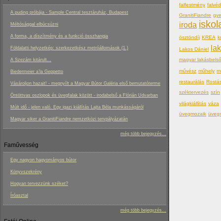
falfestmény
falvé
A puding próbája - Sample Central tesztáruház, Budapest
GranitiFiandre
gy
iskol
iroda
Méltósággal elbúcsúzni
A forma, a díszítmény és a funkció összhangja
ösztöndíj
KREA
k
la
Földalatti helyzetkép: szerkezetkész metróállomások (1.)
Lakos Dániel
magyar lakásbels
A Szezám kitárult...
művész
műhely
m
Biedermeier a’la Geppetto
restaurálás
Rostá
Vásároljon hazait! - megnyílt a Magyar Bútor Galéria első bemutatóterme
széktervezés
szín
Öntöttvas oszlopok és üvegfalak között - irodabelső a Flórián Udvarban
világkiállítás
váza
Múlt idő - jelen való. Egy igazi kiállítás Lajta Béla munkásságáról
üvegmozaik
üveg
Magyar siker a GranitiFiandre nemzetközi tervpályázatán
még több bejegyzés...
Faművesség
Egy nagyon hagyományos bútor
Könyvszekrény
Hogyan tervezzünk széket?
Íróasztal
még több bejegyzés...