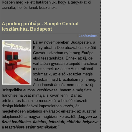
Közben meg kellett határozniuk, hogy a tárgyakat ki
csinálta, hol és kinek készültek.
A puding próbája - Sample Central
tesztáruház, Budapest
Építészfórum
Ez év novemberében Budapesten, a
Király utcát a Dob utcával összekötő
Gozsdu-udvarban nyílt meg Európa
első tesztáruháza. Ennek az új, de
várhatóan gyorsan elterjedő franchise
rendszernek az ötlete Ausztráliából
származik, az első két üzlet mégis
Tokióban majd Brazíliában nyílt meg.
A budapesti áruház nem csak az új
üzletpolitika európai vezérlovasa, hanem a még fiatal
franchise hálózat mintája is kíván lenni. Bár az
értékesítés franchise rendszerű, a belsőépítészeti
design kialakításával kapcsolatban kevés, és
meglehetősen általános elvárások érkeztek az ausztrál
tulajdonostól a magyar megbízón keresztül. „
Legyen az
üzlet lendületes, fiatalos, letisztult, előtérbe helyezve
a tesztelésre szánt termékeket.”