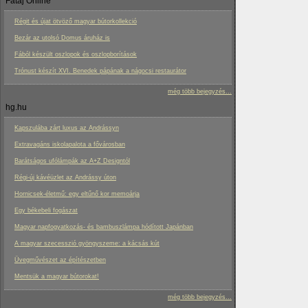
Fatáj Online
Régit és újat ötvöző magyar bútorkollekció
Bezár az utolsó Domus áruház is
Fából készült oszlopok és oszlopborítások
Trónust készít XVI. Benedek pápának a nágocsi restaurátor
még több bejegyzés...
hg.hu
Kapszulába zárt luxus az Andrássyn
Extravagáns iskolapalota a fővárosban
Barátságos ufólámpák az A+Z Designtól
Régi-új kávéüzlet az Andrássy úton
Hornicsek-életmű: egy eltűnő kor memoárja
Egy békebeli fogászat
Magyar napfogyatkozás- és bambuszlámpa hódított Japánban
A magyar szecesszió gyöngyszeme: a kácsás kút
Üvegművészet az építészetben
Mentsük a magyar bútorokat!
még több bejegyzés...