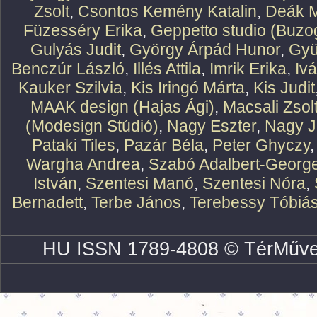
Zsolt
,
Csontos Kemény Katalin
,
Deák M
Füzesséry Erika
,
Geppetto studio (Buzog
Gulyás Judit
,
György Árpád Hunor
,
Gyü
Benczúr László
,
Illés Attila
,
Imrik Erika
,
Iv
Kauker Szilvia
,
Kis Iringó Márta
,
Kis Judit
MAAK design (Hajas Ági)
,
Macsali Zsol
(Modesign Stúdió)
,
Nagy Eszter
,
Nagy J
Pataki Tiles
,
Pazár Béla
,
Peter Ghyczy
Wargha Andrea
,
Szabó Adalbert-Georg
István
,
Szentesi Manó
,
Szentesi Nóra
,
Bernadett
,
Terbe János
,
Terebessy Tóbiá
HU ISSN 1789-4808 © TérMűve