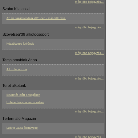
még több bejegyzés...
Szoba Kilatassal
Az én Lakástrendem 2011-ben - második rész
még több bejegyzés...
Szövetség’39 alkotócsoport
Kúszólámpa Nórának
még több bejegyzés...
Templomablak Anno
A Luxfer prizma
még több bejegyzés...
Teret alkotunk
Beültetés előtt a függőkert
Hófehér konyha vörös sálban
még több bejegyzés...
Térformáló Magazin
Ludvig Laura ólomüvegei
még több bejegyzés...