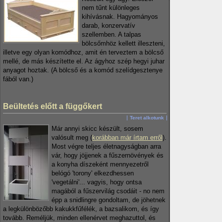
nem tűnt különleges
kihívásnak. Hagyományos
darab, konzervatív
szellemben. A talpas
bölcsőmhöz kellett illeszteni,
illetve egy olyan komódhoz, amit én terveztem a bölcső
mellé, de más készítette el. Az ágyhoz szép hegyi juhar
anyagot hoztak. (A bölcső és a komód szelídgesztenye
fából van.)
Beültetés előtt a függőkert
Teret alkotunk
Már annyi skicc készült, sosem
valósult meg (
korábban már írtam erről
).
Most végre teljes életnagyságban arra
vár, hogy jöjjenek a fűszernövények és
a konyha díszeként mennyezetről
belógó 'torony' elkezdhessen
'vegetálni'... vagyis, hogy ontsa
magából a fűszervilág csodáit - no nem
épp a snidlingre gondoltam, de jöhetnek
a legkülönbözőbb kakukkfűfélék, a bazsalikom, és így
tovább. Reméljük, minden ellenérvet meghazuttol, és