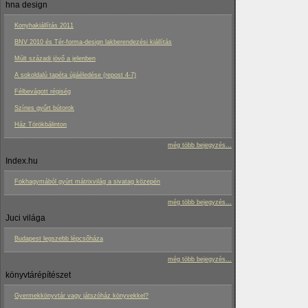
hna design
Konyhakiállítás 2011
BNV 2010 és Tér-forma-design lakberendezési kiállítás
Múlt századi jövő a jelenben
A sokoldalú tapéta újjáéledése (repost 4-7)
Félbevágott régiség
Színes gyűrt bútorok
Ház Törökbálinton
még több bejegyzés...
Index.hu
Fokhagymából gyúrt mátrixvilág a sivatag közepén
még több bejegyzés...
Juci világa
Budapest legszebb lépcsőháza
még több bejegyzés...
könyvtárépítészet
Gyermekkönyvtár vagy játszóház könyvekkel?