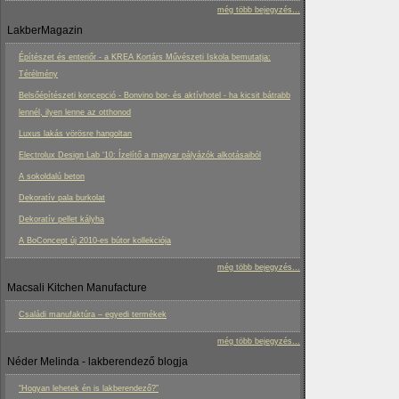
még több bejegyzés...
LakberMagazin
Építészet és enteriőr - a KREA Kortárs Művészeti Iskola bemutatja:
Térélmény
Belsőépítészeti koncepció - Bonvino bor- és aktívhotel - ha kicsit bátrabb
lennél, ilyen lenne az otthonod
Luxus lakás vörösre hangoltan
Electrolux Design Lab ‘10: Ízelítő a magyar pályázók alkotásaiból
A sokoldalú beton
Dekoratív pala burkolat
Dekoratív pellet kályha
A BoConcept új 2010-es bútor kollekciója
még több bejegyzés...
Macsali Kitchen Manufacture
Családi manufaktúra – egyedi termékek
még több bejegyzés...
Néder Melinda - lakberendező blogja
“Hogyan lehetek én is lakberendező?”