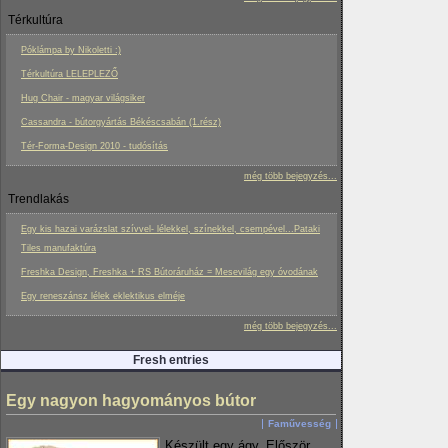
Térkultúra
Póklámpa by Nikoletti :)
Térkultúra LELEPLEZŐ
Hug Chair - magyar világsiker
Cassandra - bútorgyártás Békéscsabán (1.rész)
Tér-Forma-Design 2010 - tudósítás
még több bejegyzés...
Trendlakás
Egy kis hazai varázslat szívvel- lélekkel, színekkel, csempével...Pataki
Tiles manufaktúra
Freshka Design, Freshka + RS Bútoráruház = Mesevilág egy óvodának
Egy reneszánsz lélek eklektikus elméje
még több bejegyzés...
Fresh entries
Egy nagyon hagyományos bútor
Faművesség
Készült egy ágy. Először