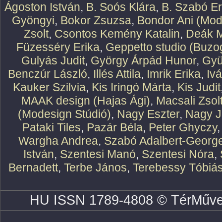
Ágoston István
,
B. Soós Klára
,
B. Szabó E
Gyöngyi
,
Bokor Zsuzsa
,
Bondor Ani (Mod
Zsolt
,
Csontos Kemény Katalin
,
Deák M
Füzesséry Erika
,
Geppetto studio (Buzog
Gulyás Judit
,
György Árpád Hunor
,
Gyü
Benczúr László
,
Illés Attila
,
Imrik Erika
,
Iv
Kauker Szilvia
,
Kis Iringó Márta
,
Kis Judit
MAAK design (Hajas Ági)
,
Macsali Zsol
(Modesign Stúdió)
,
Nagy Eszter
,
Nagy J
Pataki Tiles
,
Pazár Béla
,
Peter Ghyczy
Wargha Andrea
,
Szabó Adalbert-Georg
István
,
Szentesi Manó
,
Szentesi Nóra
,
Bernadett
,
Terbe János
,
Terebessy Tóbiá
HU ISSN 1789-4808 © TérMűve