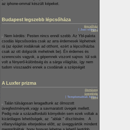
az iphone-ommal készült képeket.
Budapest legszebb lépcsőháza
lépcsőház
Juci világa
Fény
Nem kérdés: Pesten nincs ennél szebb. Az Ybl-palota
csodás lépcsősorára csak az arra érdemesek léphetnek
rá (az épület irodáknak ad otthont, ezért a lépcsőházba
csak az ott dolgozók mehetnek be). Én érdemes és
szerencsés vagyok, a gépemnek viszont sajnos túl sok
volt a fényerő-különbség és a sárga világítás, így nem
tudom visszaadni ennek a csodának a szépségét
A Luxfer prizma
ólomüveg
üvegtégla
Templomablak Anno
Fény
Talán túlságosan leragadtunk az ólmozott
üvegfestmények,vagy a savmaratott üvegek mellett.
Pedig már a századforduló környékén sem ezek voltak a
kizárólagos lehetőségek, az "ablak " díszítésére. A
villanyvilágítás elterjedése előtt, az üveggyártók mindent
megpróbáltak, hogy hogyan lehetne a lehető legtöbb