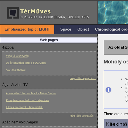
Emphasized topic: LIGHT
Space
Object
Chronological ord
Web pages
Az oldal 2
4szoba
Világító lótuszvirág
Moholy ös
10 év szakrális terei a FUGA-ban
Asztalra magyar!
még több bejegyzés...
w
/
Ágy - Asztal - TV
s
v
A szerethető beton - Ivánka Beton Design
/
o
Pislogtam, mint hal... a Szatyor-ban
Filmes enteriôrök - Köntörfalak
There are curre
még több bejegyzés...
Apád nem volt üveges!
Kitekint