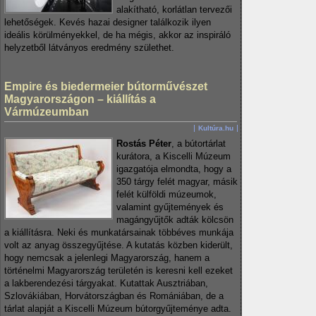
alakítható, korlátlan tervezői
lehetőségek. Kevés hazai designer találkozik ilyen
ideális körülményekkel, de ha mégis, akkor az inspiráló
helyzetből látványos eredmény születhet.
Empire és biedermeier bútorművészet
Magyarországon – kiállítás a
Vármúzeumban
Kultúra.hu
Rostás Péter
, a bútortárlat
kurátora, a Kiscelli Múzeum
igazgatója elmondta, hogy a
350 tárgy felét magyar, másik
felét külföldi múzeumok,
valamint gyűjtemények és
magángyűjtők adták kölcsön
a kiállításra. Neki és munkatársainak többéves munkája
volt az anyag összegyűjtése. A kutatás közben kiderült,
hogy nemcsak a jelenlegi Magyarország, hanem a
történelmi Magyarország területén is keresni kell ezeket
a lakberendezési tárgyakat. Kutattak Ausztriában,
Szlovákiában, Horvátországban és Romániában, de a
tárlat alapját a Kiscelli Múzeum bútorgyűjteménye adta.