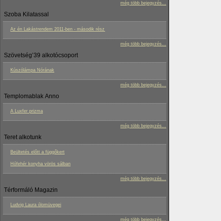
még több bejegyzés...
Szoba Kilatassal
Az én Lakástrendem 2011-ben - második rész
még több bejegyzés...
Szövetség’39 alkotócsoport
Kúszólámpa Nórának
még több bejegyzés...
Templomablak Anno
A Luxfer prizma
még több bejegyzés...
Teret alkotunk
Beültetés előtt a függőkert
Hófehér konyha vörös sálban
még több bejegyzés...
Térformáló Magazin
Ludvig Laura ólomüvegei
még több bejegyzés...