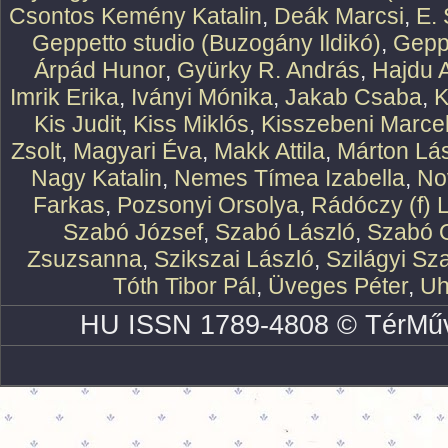
Csontos Kemény Katalin
,
Deák Marcsi
,
E.
Geppetto studio (Buzogány Ildikó)
,
Geppe
Árpád Hunor
,
Gyürky R. András
,
Hajdu 
Imrik Erika
,
Iványi Mónika
,
Jakab Csaba
,
K
Kis Judit
,
Kiss Miklós
,
Kisszebeni Marcel
Zsolt
,
Magyari Éva
,
Makk Attila
,
Márton Lász
Nagy Katalin
,
Nemes Tímea Izabella
,
No
Farkas
,
Pozsonyi Orsolya
,
Rádóczy (f) 
Szabó József
,
Szabó László
,
Szabó O
Zsuzsanna
,
Szikszai László
,
Szilágyi Sz
Tóth Tibor Pál
,
Üveges Péter
,
Uh
HU ISSN 1789-4808 © TérMűv