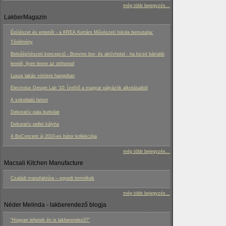
még több bejegyzés...
LakberMagazin
Építészet és enteriőr - a KREA Kortárs Művészeti Iskola bemutatja:
Térélmény
Belsőépítészeti koncepció - Bonvino bor- és aktívhotel - ha kicsit bátrabb
lennél, ilyen lenne az otthonod
Luxus lakás vörösre hangoltan
Electrolux Design Lab ‘10: Ízelítő a magyar pályázók alkotásaiból
A sokoldalú beton
Dekoratív pala burkolat
Dekoratív pellet kályha
A BoConcept új 2010-es bútor kollekciója
még több bejegyzés...
Macsali Kitchen Manufacture
Családi manufaktúra – egyedi termékek
még több bejegyzés...
Néder Melinda - lakberendező blogja
“Hogyan lehetek én is lakberendező?”