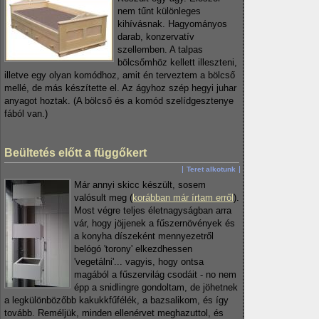
nem tűnt különleges
kihívásnak. Hagyományos
darab, konzervatív
szellemben. A talpas
bölcsőmhöz kellett illeszteni,
illetve egy olyan komódhoz, amit én terveztem a bölcső
mellé, de más készítette el. Az ágyhoz szép hegyi juhar
anyagot hoztak. (A bölcső és a komód szelídgesztenye
fából van.)
Beültetés előtt a függőkert
Teret alkotunk
Már annyi skicc készült, sosem
valósult meg (
korábban már írtam erről
).
Most végre teljes életnagyságban arra
vár, hogy jöjjenek a fűszernövények és
a konyha díszeként mennyezetről
belógó 'torony' elkezdhessen
'vegetálni'... vagyis, hogy ontsa
magából a fűszervilág csodáit - no nem
épp a snidlingre gondoltam, de jöhetnek
a legkülönbözőbb kakukkfűfélék, a bazsalikom, és így
tovább. Reméljük, minden ellenérvet meghazuttol, és