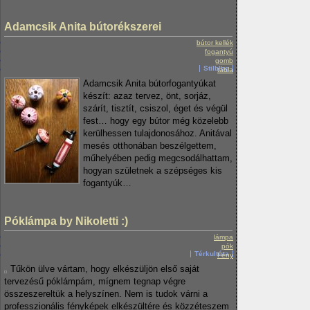
Adamcsik Anita bútorékszerei
bútor kellék
fogantyú
gomb
Stilblog
tábla
Adamcsik Anita bútorfogantyúkat
készít: azaz tervez, önt, sorjáz,
szárít, tisztít, csiszol, éget és végül
fest… hogy egy bútor még közelebb
kerülhessen tulajdonosához. Anitával
mesés otthonában beszélgettem,
műhelyében pedig megcsodálhattam,
hogyan születnek a szépséges kis
fogantyúk…
Póklámpa by Nikoletti :)
lámpa
pók
Térkultúra
Fény
Tűkön ülve vártam, hogy elkészüljön első saját
tervezésű póklámpám, mígnem tegnap végre
összeszereltük a helyszínen. Nem is tudok várni a
professzionális fényképek elkészültére és közzéteszem