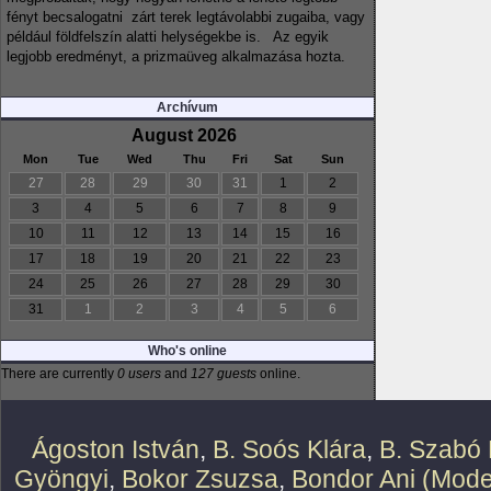
fényt becsalogatni zárt terek legtávolabbi zugaiba, vagy
például földfelszín alatti helységekbe is. Az egyik
legjobb eredményt, a prizmaüveg alkalmazása hozta.
Archívum
August 2026
Mon
Tue
Wed
Thu
Fri
Sat
Sun
27
28
29
30
31
1
2
3
4
5
6
7
8
9
10
11
12
13
14
15
16
17
18
19
20
21
22
23
24
25
26
27
28
29
30
31
1
2
3
4
5
6
Who's online
There are currently
0 users
and
127 guests
online.
Ágoston István
,
B. Soós Klára
,
B. Szabó 
Gyöngyi
,
Bokor Zsuzsa
,
Bondor Ani (Mode