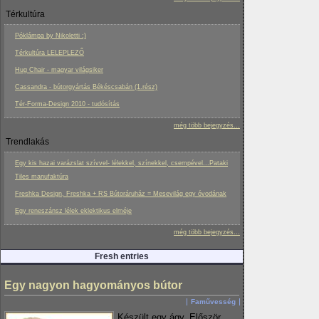
Térkultúra
Póklámpa by Nikoletti :)
Térkultúra LELEPLEZŐ
Hug Chair - magyar világsiker
Cassandra - bútorgyártás Békéscsabán (1.rész)
Tér-Forma-Design 2010 - tudósítás
még több bejegyzés...
Trendlakás
Egy kis hazai varázslat szívvel- lélekkel, színekkel, csempével...Pataki
Tiles manufaktúra
Freshka Design, Freshka + RS Bútoráruház = Mesevilág egy óvodának
Egy reneszánsz lélek eklektikus elméje
még több bejegyzés...
Fresh entries
Egy nagyon hagyományos bútor
Faművesség
Készült egy ágy. Először