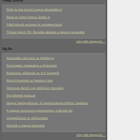
Fatáj Online
Régit és újat ötvöző magyar bútorkollekció
Bezár az utolsó Domus áruház is
Fából készült oszlopok és oszlopborítások
Trónust készít XVI. Benedek pápának a nágocsi restaurátor
még több bejegyzés...
hg.hu
Kapszulába zárt luxus az Andrássyn
Extravagáns iskolapalota a fővárosban
Barátságos ufólámpák az A+Z Designtól
Régi-új kávéüzlet az Andrássy úton
Hornicsek-életmű: egy eltűnő kor memoárja
Egy békebeli fogászat
Magyar napfogyatkozás- és bambuszlámpa hódított Japánban
A magyar szecesszió gyöngyszeme: a kácsás kút
Üvegművészet az építészetben
Mentsük a magyar bútorokat!
még több bejegyzés...