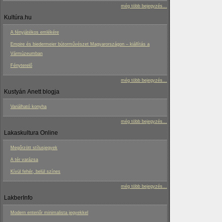
még több bejegyzés...
Kultúra.hu
A fényjátékos emlékére
Empire és biedermeier bútorművészet Magyarországon – kiállítás a
Vármúzeumban
Fényterelő
még több bejegyzés...
Kustyán Anett blogja
Variálható konyha
még több bejegyzés...
Lakaskultura Online
Megőrzött stílusjegyek
A tér varázsa
Kívül fehér, belül színes
még több bejegyzés...
LakberInfo
Modern enteriőr minimalista jegyekkel