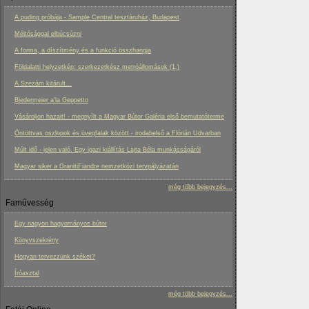
A puding próbája - Sample Central tesztáruház, Budapest
Méltósággal elbúcsúzni
A forma, a díszítmény és a funkció összhangja
Földalatti helyzetkép: szerkezetkész metróállomások (1.)
A Szezám kitárult...
Biedermeier a’la Geppetto
Vásároljon hazait! - megnyílt a Magyar Bútor Galéria első bemutatóterme
Öntöttvas oszlopok és üvegfalak között - irodabelső a Flórián Udvarban
Múlt idő - jelen való. Egy igazi kiállítás Lajta Béla munkásságáról
Magyar siker a GranitiFiandre nemzetközi tervpályázatán
még több bejegyzés...
Faművesség
Egy nagyon hagyományos bútor
Könyvszekrény
Hogyan tervezzünk széket?
Íróasztal
még több bejegyzés...