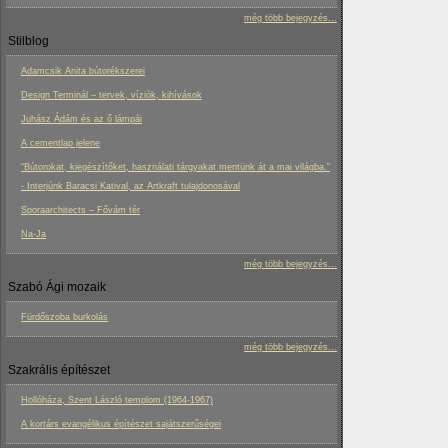
még több bejegyzés...
Stilblog
Adamcsik Anita bútorékszerei
Design Terminál – tervek, víziók, kihívások
Juhász Ádám és az ő lámpái
A cementlap jelene
“Bútorokat, kiegészítőket, használati tárgyakat mentünk át a mai világba.”
- Interjúnk Baracsi Katival, az Artkraft tulajdonosával
Sporaarchitects – Fővám tér
Na-Ja
még több bejegyzés...
Szabó Ági mozaik
Fürdőszoba burkolás
még több bejegyzés...
Szakrális építészet
Hollóháza, Szent László templom (1964-1967)
A kortárs evangélikus építészet sajátszerűségei