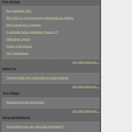
hna design
Konyhakiállítás 2011
BNV 2010 és Tér-forma-design lakberendezési kiállítás
Múlt századi jövő a jelenben
A sokoldalú tapéta újjáéledése (repost 4-7)
Félbevágott régiség
Színes gyűrt bútorok
Ház Törökbálinton
még több bejegyzés...
Index.hu
Fokhagymából gyúrt mátrixvilág a sivatag közepén
még több bejegyzés...
Juci világa
Budapest legszebb lépcsőháza
még több bejegyzés...
könyvtárépítészet
Gyermekkönyvtár vagy játszóház könyvekkel?