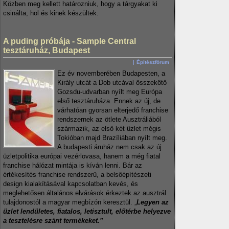
Közben meg kellett határozniuk, hogy a tárgyakat ki
csinálta, hol és kinek készültek.
A puding próbája - Sample Central
tesztáruház, Budapest
Építészfórum
Ez év novemberében Budapesten, a
Király utcát a Dob utcával összekötő
Gozsdu-udvarban nyílt meg Európa
első tesztáruháza. Ennek az új, de
várhatóan gyorsan elterjedő franchise
rendszernek az ötlete Ausztráliából
származik, az első két üzlet mégis
Tokióban majd Brazíliában nyílt meg.
A budapesti áruház nem csak az új
üzletpolitika európai vezérlovasa, hanem a még fiatal
franchise hálózat mintája is kíván lenni. Bár az
értékesítés franchise rendszerű, a belsőépítészeti
design kialakításával kapcsolatban kevés, és
meglehetősen általános elvárások érkeztek az ausztrál
tulajdonostól a magyar megbízón keresztül. „
Legyen az
üzlet lendületes, fiatalos, letisztult, előtérbe helyezve
a tesztelésre szánt termékeket.”