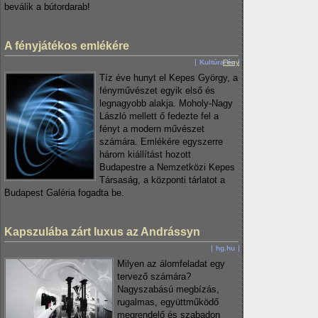
beválik a bútordarab!
A fényjátékos emlékére
Kultúra.hu
Fény
Tíz éve hunyt el Kepes György, a
fényművészet egyik első és
legnagyobb alakja. Moholy-Nagy
László mellett ő fedezte fel a
fényt a modern művészet
számára. Emlékére egyszerre
három kiállítást hozott
Budapestre a Nemzetközi Kepes
Társaság, a központi tárlatot a
Budapest Galéria fogadta be.
Kapszulába zárt luxus az Andrássyn
hg.hu
Milyen az álomfeladat egy
tervező számára?
Nagyszabású megbízás,
rugalmas, együttműködő
megrendelő és szabadon