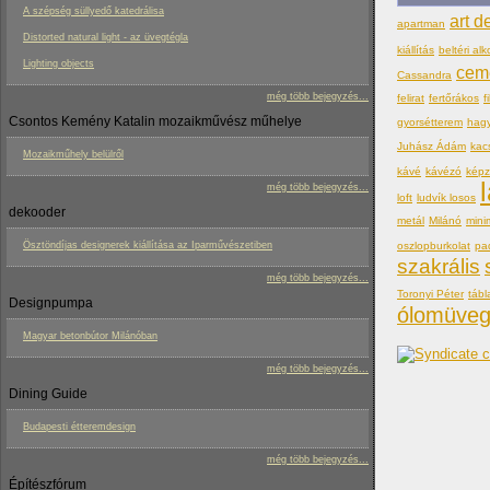
A szépség süllyedő katedrálisa
art d
apartman
Distorted natural light - az üvegtégla
kiállítás
beltéri alk
Lighting objects
cem
Cassandra
még több bejegyzés...
felirat
fertőrákos
f
Csontos Kemény Katalin mozaikművész műhelye
gyorsétterem
hag
Juhász Ádám
kac
Mozaikműhely belülről
kávé
kávézó
kép
még több bejegyzés...
loft
ludvík losos
dekooder
metál
Milánó
mini
oszlopburkolat
pa
Ösztöndíjas designerek kiállítása az Iparművészetiben
szakrális
még több bejegyzés...
Toronyi Péter
tábl
Designpumpa
ólomüve
Magyar betonbútor Milánóban
még több bejegyzés...
Dining Guide
Budapesti étteremdesign
még több bejegyzés...
Építészfórum