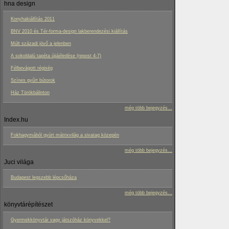
hna design
Konyhakiállítás 2011
BNV 2010 és Tér-forma-design lakberendezési kiállítás
Múlt századi jövő a jelenben
A sokoldalú tapéta újjáéledése (repost 4-7)
Félbevágott régiség
Színes gyűrt bútorok
Ház Törökbálinton
még több bejegyzés...
Index.hu
Fokhagymából gyúrt mátrixvilág a sivatag közepén
még több bejegyzés...
Juci világa
Budapest legszebb lépcsőháza
még több bejegyzés...
könyvtárépítészet
Gyermekkönyvtár vagy játszóház könyvekkel?