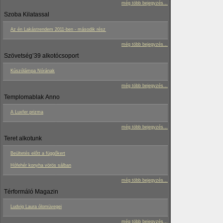
még több bejegyzés...
Szoba Kilatassal
Az én Lakástrendem 2011-ben - második rész
még több bejegyzés...
Szövetség’39 alkotócsoport
Kúszólámpa Nórának
még több bejegyzés...
Templomablak Anno
A Luxfer prizma
még több bejegyzés...
Teret alkotunk
Beültetés előtt a függőkert
Hófehér konyha vörös sálban
még több bejegyzés...
Térformáló Magazin
Ludvig Laura ólomüvegei
még több bejegyzés...