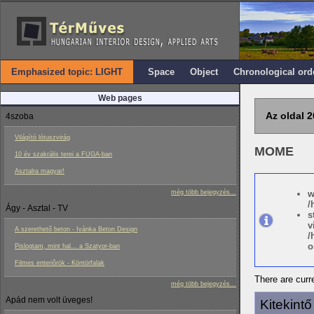
Emphasized topic: LIGHT
Space
Object
Chronological ord
Web pages
Az oldal 2
4szoba
Világító lótuszvirág
MOME
10 év szakrális terei a FUGA-ban
Asztalra magyar!
még több bejegyzés...
w
/
Ágy - Asztal - TV
s
v
A szerethető beton - Ivánka Beton Design
/
o
Pislogtam, mint hal... a Szatyor-ban
Filmes enteriôrök - Köntörfalak
There are curre
még több bejegyzés...
Apád nem volt üveges!
Kitekint