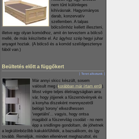
nem tűnt különleges
kihívásnak. Hagyományos
darab, konzervatív
szellemben. A talpas
bölcsőmhöz kellett illeszteni,
illetve egy olyan komódhoz, amit én terveztem a bölcső
mellé, de más készítette el. Az ágyhoz szép hegyi juhar
anyagot hoztak. (A bölcső és a komód szelídgesztenye
fából van.)
Beültetés előtt a függőkert
Teret alkotunk
Már annyi skicc készült, sosem
valósult meg (
korábban már írtam erről
).
Most végre teljes életnagyságban arra
vár, hogy jöjjenek a fűszernövények és
a konyha díszeként mennyezetről
belógó 'torony' elkezdhessen
'vegetálni'... vagyis, hogy ontsa
magából a fűszervilág csodáit - no nem
épp a snidlingre gondoltam, de jöhetnek
a legkülönbözőbb kakukkfűfélék, a bazsalikom, és így
tovább. Reméljük, minden ellenérvet meghazuttol, és