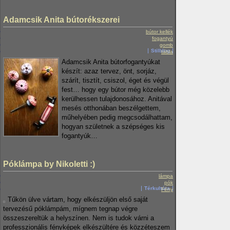
Adamcsik Anita bútorékszerei
bútor kellék
fogantyú
gomb
Stilblog
tábla
Adamcsik Anita bútorfogantyúkat
készít: azaz tervez, önt, sorjáz,
szárít, tisztít, csiszol, éget és végül
fest… hogy egy bútor még közelebb
kerülhessen tulajdonosához. Anitával
mesés otthonában beszélgettem,
műhelyében pedig megcsodálhattam,
hogyan születnek a szépséges kis
fogantyúk…
Póklámpa by Nikoletti :)
lámpa
pók
Térkultúra
Fény
Tűkön ülve vártam, hogy elkészüljön első saját
tervezésű póklámpám, mígnem tegnap végre
összeszereltük a helyszínen. Nem is tudok várni a
professzionális fényképek elkészültére és közzéteszem