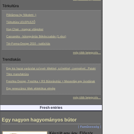
Térkultúra
Póklámpa by Nikoletti :)
Térkultúra LELEPLEZŐ
Hug Chair - magyar világsiker
Cassandra - bútorgyártás Békéscsabán (1.rész)
Tér-Forma-Design 2010 - tudósítás
még több bejegyzés...
Trendlakás
Egy kis hazai varázslat szívvel- lélekkel, színekkel, csempével...Pataki
Tiles manufaktúra
Freshka Design, Freshka + RS Bútoráruház = Mesevilág egy óvodának
Egy reneszánsz lélek eklektikus elméje
még több bejegyzés...
Fresh entries
Egy nagyon hagyományos bútor
Faművesség
Készült egy ágy. Először