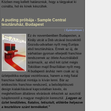
Közben meg kellett határozniuk, hogy a tárgyakat ki
csinálta, hol és kinek készültek.
A puding próbája - Sample Central
tesztáruház, Budapest
Építészfórum
Ez év novemberében Budapesten, a
Király utcát a Dob utcával összekötő
Gozsdu-udvarban nyílt meg Európa
első tesztáruháza. Ennek az új, de
várhatóan gyorsan elterjedő franchise
rendszernek az ötlete Ausztráliából
származik, az első két üzlet mégis
Tokióban majd Brazíliában nyílt meg.
A budapesti áruház nem csak az új
üzletpolitika európai vezérlovasa, hanem a még fiatal
franchise hálózat mintája is kíván lenni. Bár az
értékesítés franchise rendszerű, a belsőépítészeti
design kialakításával kapcsolatban kevés, és
meglehetősen általános elvárások érkeztek az ausztrál
tulajdonostól a magyar megbízón keresztül. „
Legyen az
üzlet lendületes, fiatalos, letisztult, előtérbe helyezve
a tesztelésre szánt termékeket.”