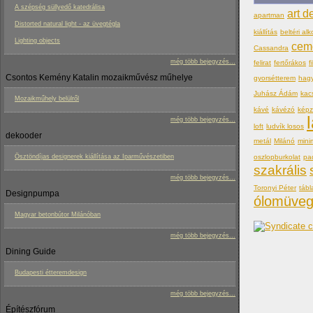
A szépség süllyedő katedrálisa
art d
apartman
Distorted natural light - az üvegtégla
kiállítás
beltéri alk
Lighting objects
cem
Cassandra
még több bejegyzés...
felirat
fertőrákos
f
Csontos Kemény Katalin mozaikművész műhelye
gyorsétterem
hag
Juhász Ádám
kac
Mozaikműhely belülről
kávé
kávézó
kép
még több bejegyzés...
loft
ludvík losos
dekooder
metál
Milánó
mini
oszlopburkolat
pa
Ösztöndíjas designerek kiállítása az Iparművészetiben
szakrális
még több bejegyzés...
Toronyi Péter
tábl
Designpumpa
ólomüve
Magyar betonbútor Milánóban
még több bejegyzés...
Dining Guide
Budapesti étteremdesign
még több bejegyzés...
Építészfórum