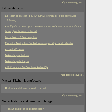
még több bejegyzés...
LakberMagazin
Építészet és enteriőr - a KREA Kortárs Művészeti Iskola bemutatja:
Térélmény
Belsőépítészeti koncepció - Bonvino bor- és aktívhotel - ha kicsit bátrabb
lennél, ilyen lenne az otthonod
Luxus lakás vörösre hangoltan
Electrolux Design Lab ‘10: Ízelítő a magyar pályázók alkotásaiból
A sokoldalú beton
Dekoratív pala burkolat
Dekoratív pellet kályha
A BoConcept új 2010-es bútor kollekciója
még több bejegyzés...
Macsali Kitchen Manufacture
Családi manufaktúra – egyedi termékek
még több bejegyzés...
Néder Melinda - lakberendező blogja
“Hogyan lehetek én is lakberendező?”