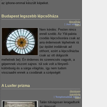
az iphone-ommal készült képeket.
Budapest legszebb lépcsőháza
lépcsőház
Juci világa
Fény
Nem kérdés: Pesten nincs
ennél szebb. Az Ybl-palota
csodás lépcsősorára csak az
arra érdemesek léphetnek rá
(az épület irodáknak ad
otthont, ezért a lépcsőházba
csak az ott dolgozók
mehetnek be). Én érdemes és szerencsés vagyok, a
gépemnek viszont sajnos túl sok volt a fényerő-
különbség és a sárga világítás, így nem tudom
visszaadni ennek a csodának a szépségét
A Luxfer prizma
ólomüveg
üvegtégla
Templomablak Anno
Fény
Talán túlságosan leragadtunk
az ólmozott