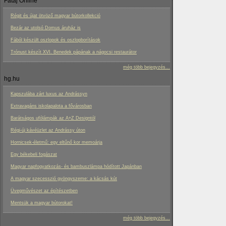
Fatáj Online
Régit és újat ötvöző magyar bútorkollekció
Bezár az utolsó Domus áruház is
Fából készült oszlopok és oszlopborítások
Trónust készít XVI. Benedek pápának a nágocsi restaurátor
még több bejegyzés...
hg.hu
Kapszulába zárt luxus az Andrássyn
Extravagáns iskolapalota a fővárosban
Barátságos ufólámpák az A+Z Designtól
Régi-új kávéüzlet az Andrássy úton
Hornicsek-életmű: egy eltűnő kor memoárja
Egy békebeli fogászat
Magyar napfogyatkozás- és bambuszlámpa hódított Japánban
A magyar szecesszió gyöngyszeme: a kácsás kút
Üvegművészet az építészetben
Mentsük a magyar bútorokat!
még több bejegyzés...