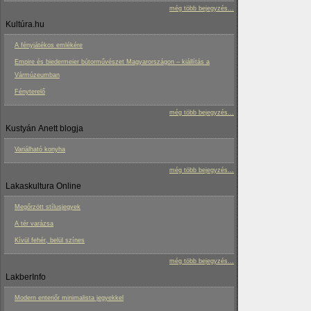
még több bejegyzés...
Kultúra.hu
A fényjátékos emlékére
Empire és biedermeier bútorművészet Magyarországon – kiállítás a
Vármúzeumban
Fényterelő
még több bejegyzés...
Kustyán Anett blogja
Variálható konyha
még több bejegyzés...
Lakaskultura Online
Megőrzött stílusjegyek
A tér varázsa
Kívül fehér, belül színes
még több bejegyzés...
LakberInfo
Modern enteriőr minimalista jegyekkel