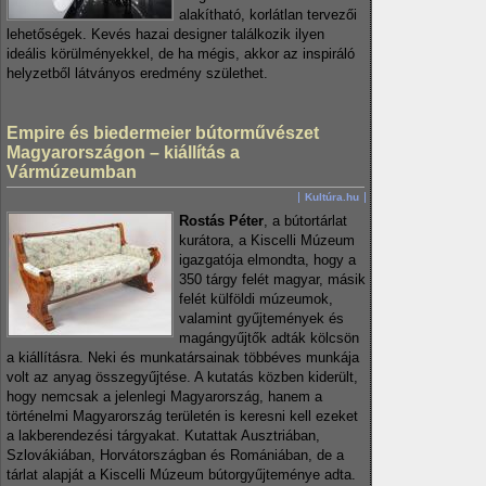
alakítható, korlátlan tervezői
lehetőségek. Kevés hazai designer találkozik ilyen
ideális körülményekkel, de ha mégis, akkor az inspiráló
helyzetből látványos eredmény születhet.
Empire és biedermeier bútorművészet
Magyarországon – kiállítás a
Vármúzeumban
Kultúra.hu
Rostás Péter
, a bútortárlat
kurátora, a Kiscelli Múzeum
igazgatója elmondta, hogy a
350 tárgy felét magyar, másik
felét külföldi múzeumok,
valamint gyűjtemények és
magángyűjtők adták kölcsön
a kiállításra. Neki és munkatársainak többéves munkája
volt az anyag összegyűjtése. A kutatás közben kiderült,
hogy nemcsak a jelenlegi Magyarország, hanem a
történelmi Magyarország területén is keresni kell ezeket
a lakberendezési tárgyakat. Kutattak Ausztriában,
Szlovákiában, Horvátországban és Romániában, de a
tárlat alapját a Kiscelli Múzeum bútorgyűjteménye adta.