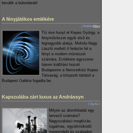
beválik a bútordarab!
A fényjátékos emlékére
Kultúra.hu
Fény
Tíz éve hunyt el Kepes György, a
fényművészet egyik első és
legnagyobb alakja. Moholy-Nagy
László mellett ő fedezte fel a
fényt a modern művészet
számára. Emlékére egyszerre
három kiállítást hozott
Budapestre a Nemzetközi Kepes
Társaság, a központi tárlatot a
Budapest Galéria fogadta be.
Kapszulába zárt luxus az Andrássyn
hg.hu
Milyen az álomfeladat egy
tervező számára?
Nagyszabású megbízás,
rugalmas, együttműködő
megrendelő és szabadon