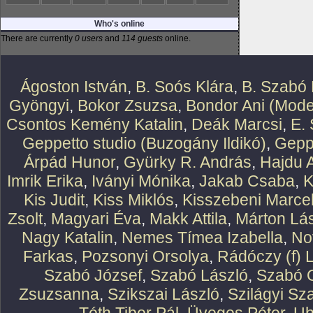
Who's online
There are currently
0 users
and
114 guests
online.
Ágoston István
,
B. Soós Klára
,
B. Szabó 
Gyöngyi
,
Bokor Zsuzsa
,
Bondor Ani (Mode
Csontos Kemény Katalin
,
Deák Marcsi
,
E.
Geppetto studio (Buzogány Ildikó)
,
Geppe
Árpád Hunor
,
Gyürky R. András
,
Hajdu 
Imrik Erika
,
Iványi Mónika
,
Jakab Csaba
,
K
Kis Judit
,
Kiss Miklós
,
Kisszebeni Marcel
Zsolt
,
Magyari Éva
,
Makk Attila
,
Márton Lász
Nagy Katalin
,
Nemes Tímea Izabella
,
No
Farkas
,
Pozsonyi Orsolya
,
Rádóczy (f) 
Szabó József
,
Szabó László
,
Szabó O
Zsuzsanna
,
Szikszai László
,
Szilágyi Sz