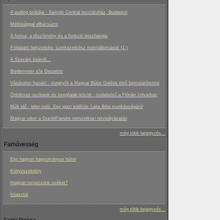
A puding próbája - Sample Central tesztáruház, Budapest
Méltósággal elbúcsúzni
A forma, a díszítmény és a funkció összhangja
Földalatti helyzetkép: szerkezetkész metróállomások (1.)
A Szezám kitárult...
Biedermeier a’la Geppetto
Vásároljon hazait! - megnyílt a Magyar Bútor Galéria első bemutatóterme
Öntöttvas oszlopok és üvegfalak között - irodabelső a Flórián Udvarban
Múlt idő - jelen való. Egy igazi kiállítás Lajta Béla munkásságáról
Magyar siker a GranitiFiandre nemzetközi tervpályázatán
még több bejegyzés...
Faművesség
Egy nagyon hagyományos bútor
Könyvszekrény
Hogyan tervezzünk széket?
Íróasztal
még több bejegyzés...