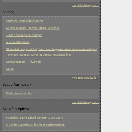
még több bejegyzés...
Stilblog
Adamcsik Anita bútorékszerei
Design Terminál – tervek, víziók, kihívások
Juhász Ádám és az ő lámpái
A cementlap jelene
“Bútorokat, kiegészítőket, használati tárgyakat mentünk át a mai világba.”
- Interjúnk Baracsi Katival, az Artkraft tulajdonosával
Sporaarchitects – Fővám tér
Na-Ja
még több bejegyzés...
Szabó Ági mozaik
Fürdőszoba burkolás
még több bejegyzés...
Szakrális építészet
Hollóháza, Szent László templom (1964-1967)
A kortárs evangélikus építészet sajátszerűségei