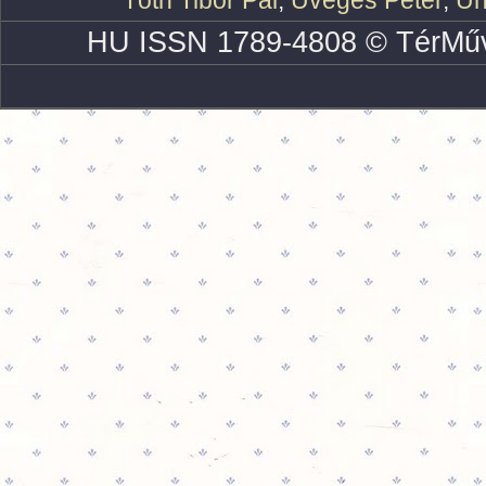
Tóth Tibor Pál
,
Üveges Péter
,
Uh
HU ISSN 1789-4808 © TérMűv