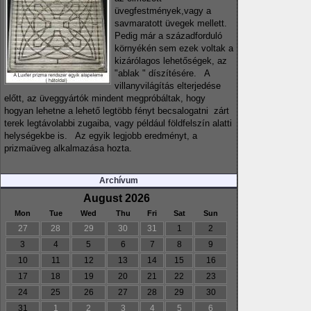
üvegfestmények,vagy a
savmaratott üvegek mellett.
Pedig már a századforduló
környékén sem ezek voltak a
kizárólagos lehetőségek, az
"ablak " díszítésére. A
villanyvilágítás elterjedése
előtt, az üveggyártók mindent megpróbáltak, hogy
hogyan lehetne a lehető legtöbb fényt becsalogatni zárt
terek legtávolabbi zugaiba, vagy például földfelszín alatti
helységekbe is. Az egyik legjobb eredményt, a
prizmaüveg alkalmazása hozta.
Archívum
August 2026
Mon
Tue
Wed
Thu
Fri
Sat
Sun
27
28
29
30
31
1
2
3
4
5
6
7
8
9
10
11
12
13
14
15
16
17
18
19
20
21
22
23
24
25
26
27
28
29
30
31
1
2
3
4
5
6