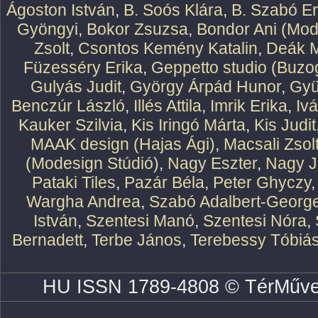
Ágoston István
,
B. Soós Klára
,
B. Szabó E
Gyöngyi
,
Bokor Zsuzsa
,
Bondor Ani (Mod
Zsolt
,
Csontos Kemény Katalin
,
Deák M
Füzesséry Erika
,
Geppetto studio (Buzog
Gulyás Judit
,
György Árpád Hunor
,
Gyü
Benczúr László
,
Illés Attila
,
Imrik Erika
,
Iv
Kauker Szilvia
,
Kis Iringó Márta
,
Kis Judit
MAAK design (Hajas Ági)
,
Macsali Zsol
(Modesign Stúdió)
,
Nagy Eszter
,
Nagy J
Pataki Tiles
,
Pazár Béla
,
Peter Ghyczy
Wargha Andrea
,
Szabó Adalbert-Georg
István
,
Szentesi Manó
,
Szentesi Nóra
,
Bernadett
,
Terbe János
,
Terebessy Tóbiá
HU ISSN 1789-4808 © TérMűve