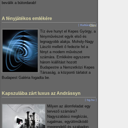
beválik a bútordarab!
A fényjátékos emlékére
Kultúra.hu
Fény
Tíz éve hunyt el Kepes György, a
fényművészet egyik első és
legnagyobb alakja. Moholy-Nagy
László mellett ő fedezte fel a
fényt a modern művészet
számára. Emlékére egyszerre
három kiállítást hozott
Budapestre a Nemzetközi Kepes
Társaság, a központi tárlatot a
Budapest Galéria fogadta be.
Kapszulába zárt luxus az Andrássyn
hg.hu
Milyen az álomfeladat egy
tervező számára?
Nagyszabású megbízás,
rugalmas, együttműködő
megrendelő és szabadon