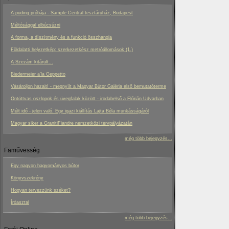
A puding próbája - Sample Central tesztáruház, Budapest
Méltósággal elbúcsúzni
A forma, a díszítmény és a funkció összhangja
Földalatti helyzetkép: szerkezetkész metróállomások (1.)
A Szezám kitárult...
Biedermeier a’la Geppetto
Vásároljon hazait! - megnyílt a Magyar Bútor Galéria első bemutatóterme
Öntöttvas oszlopok és üvegfalak között - irodabelső a Flórián Udvarban
Múlt idő - jelen való. Egy igazi kiállítás Lajta Béla munkásságáról
Magyar siker a GranitiFiandre nemzetközi tervpályázatán
még több bejegyzés...
Faművesség
Egy nagyon hagyományos bútor
Könyvszekrény
Hogyan tervezzünk széket?
Íróasztal
még több bejegyzés...