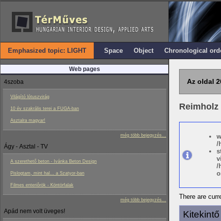
Emphasized topic: LIGHT
Space
Object
Chronological ord
Web pages
Az oldal 2
4szoba
Világító lótuszvirág
Reimholz 
10 év szakrális terei a FUGA-ban
Asztalra magyar!
még több bejegyzés...
w
/
Ágy - Asztal - TV
s
v
A szerethető beton - Ivánka Beton Design
/
o
Pislogtam, mint hal... a Szatyor-ban
Filmes enteriôrök - Köntörfalak
There are curre
még több bejegyzés...
Apád nem volt üveges!
Kitekint