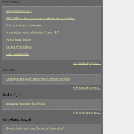
hna design
Konyhakiállítás 2011
BNV 2010 és Tér-forma-design lakberendezési kiállítás
Múlt századi jövő a jelenben
A sokoldalú tapéta újjáéledése (repost 4-7)
Félbevágott régiség
Színes gyűrt bútorok
Ház Törökbálinton
még több bejegyzés...
Index.hu
Fokhagymából gyúrt mátrixvilág a sivatag közepén
még több bejegyzés...
Juci világa
Budapest legszebb lépcsőháza
még több bejegyzés...
könyvtárépítészet
Gyermekkönyvtár vagy játszóház könyvekkel?