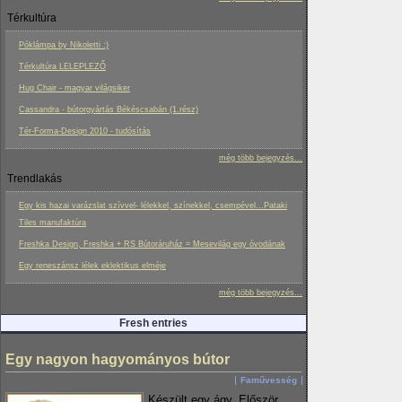
Térkultúra
Póklámpa by Nikoletti :)
Térkultúra LELEPLEZŐ
Hug Chair - magyar világsiker
Cassandra - bútorgyártás Békéscsabán (1.rész)
Tér-Forma-Design 2010 - tudósítás
még több bejegyzés...
Trendlakás
Egy kis hazai varázslat szívvel- lélekkel, színekkel, csempével...Pataki
Tiles manufaktúra
Freshka Design, Freshka + RS Bútoráruház = Mesevilág egy óvodának
Egy reneszánsz lélek eklektikus elméje
még több bejegyzés...
Fresh entries
Egy nagyon hagyományos bútor
Faművesség
Készült egy ágy. Először