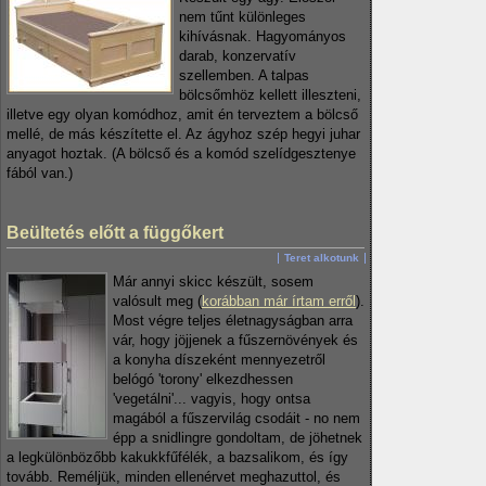
nem tűnt különleges
kihívásnak. Hagyományos
darab, konzervatív
szellemben. A talpas
bölcsőmhöz kellett illeszteni,
illetve egy olyan komódhoz, amit én terveztem a bölcső
mellé, de más készítette el. Az ágyhoz szép hegyi juhar
anyagot hoztak. (A bölcső és a komód szelídgesztenye
fából van.)
Beültetés előtt a függőkert
Teret alkotunk
Már annyi skicc készült, sosem
valósult meg (
korábban már írtam erről
).
Most végre teljes életnagyságban arra
vár, hogy jöjjenek a fűszernövények és
a konyha díszeként mennyezetről
belógó 'torony' elkezdhessen
'vegetálni'... vagyis, hogy ontsa
magából a fűszervilág csodáit - no nem
épp a snidlingre gondoltam, de jöhetnek
a legkülönbözőbb kakukkfűfélék, a bazsalikom, és így
tovább. Reméljük, minden ellenérvet meghazuttol, és