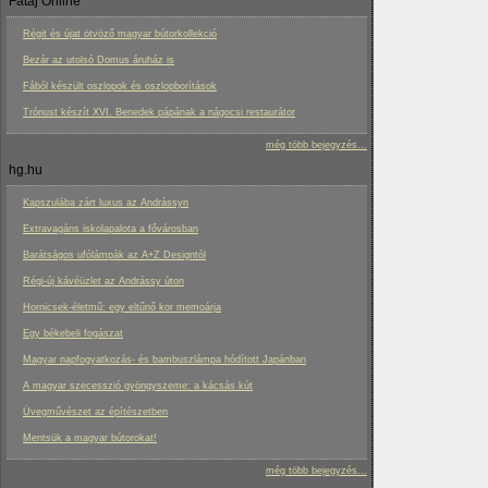
Fatáj Online
Régit és újat ötvöző magyar bútorkollekció
Bezár az utolsó Domus áruház is
Fából készült oszlopok és oszlopborítások
Trónust készít XVI. Benedek pápának a nágocsi restaurátor
még több bejegyzés...
hg.hu
Kapszulába zárt luxus az Andrássyn
Extravagáns iskolapalota a fővárosban
Barátságos ufólámpák az A+Z Designtól
Régi-új kávéüzlet az Andrássy úton
Hornicsek-életmű: egy eltűnő kor memoárja
Egy békebeli fogászat
Magyar napfogyatkozás- és bambuszlámpa hódított Japánban
A magyar szecesszió gyöngyszeme: a kácsás kút
Üvegművészet az építészetben
Mentsük a magyar bútorokat!
még több bejegyzés...