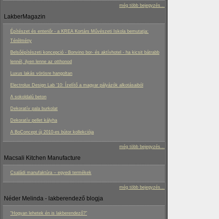
még több bejegyzés...
LakberMagazin
Építészet és enteriőr - a KREA Kortárs Művészeti Iskola bemutatja:
Térélmény
Belsőépítészeti koncepció - Bonvino bor- és aktívhotel - ha kicsit bátrabb
lennél, ilyen lenne az otthonod
Luxus lakás vörösre hangoltan
Electrolux Design Lab ‘10: Ízelítő a magyar pályázók alkotásaiból
A sokoldalú beton
Dekoratív pala burkolat
Dekoratív pellet kályha
A BoConcept új 2010-es bútor kollekciója
még több bejegyzés...
Macsali Kitchen Manufacture
Családi manufaktúra – egyedi termékek
még több bejegyzés...
Néder Melinda - lakberendező blogja
“Hogyan lehetek én is lakberendező?”