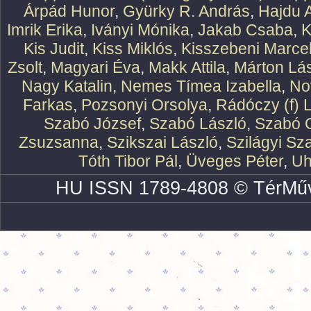
Árpád Hunor
,
Gyürky R. András
,
Hajdu 
Imrik Erika
,
Iványi Mónika
,
Jakab Csaba
,
K
Kis Judit
,
Kiss Miklós
,
Kisszebeni Marcel
Zsolt
,
Magyari Éva
,
Makk Attila
,
Márton Lász
Nagy Katalin
,
Nemes Tímea Izabella
,
No
Farkas
,
Pozsonyi Orsolya
,
Rádóczy (f) 
Szabó József
,
Szabó László
,
Szabó O
Zsuzsanna
,
Szikszai László
,
Szilágyi Sz
Tóth Tibor Pál
,
Üveges Péter
,
Uh
HU ISSN 1789-4808 © TérMűv