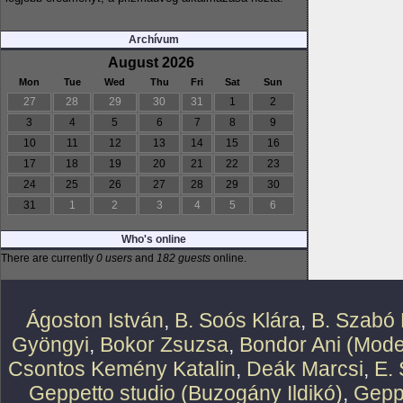
Archívum
August 2026
Mon
Tue
Wed
Thu
Fri
Sat
Sun
27
28
29
30
31
1
2
3
4
5
6
7
8
9
10
11
12
13
14
15
16
17
18
19
20
21
22
23
24
25
26
27
28
29
30
31
1
2
3
4
5
6
Who's online
There are currently
0 users
and
182 guests
online.
Ágoston István
,
B. Soós Klára
,
B. Szabó 
Gyöngyi
,
Bokor Zsuzsa
,
Bondor Ani (Mode
Csontos Kemény Katalin
,
Deák Marcsi
,
E.
Geppetto studio (Buzogány Ildikó)
,
Geppe