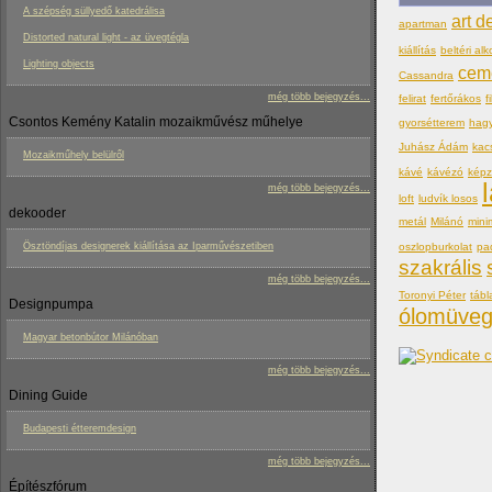
A szépség süllyedő katedrálisa
art d
apartman
Distorted natural light - az üvegtégla
kiállítás
beltéri alk
Lighting objects
cem
Cassandra
még több bejegyzés...
felirat
fertőrákos
f
Csontos Kemény Katalin mozaikművész műhelye
gyorsétterem
hag
Juhász Ádám
kac
Mozaikműhely belülről
kávé
kávézó
kép
még több bejegyzés...
loft
ludvík losos
dekooder
metál
Milánó
mini
oszlopburkolat
pa
Ösztöndíjas designerek kiállítása az Iparművészetiben
szakrális
még több bejegyzés...
Toronyi Péter
tábl
Designpumpa
ólomüve
Magyar betonbútor Milánóban
még több bejegyzés...
Dining Guide
Budapesti étteremdesign
még több bejegyzés...
Építészfórum