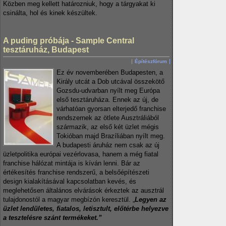
Közben meg kellett határozniuk, hogy a tárgyakat ki
csinálta, hol és kinek készültek.
A puding próbája - Sample Central
tesztáruház, Budapest
Építészfórum
Ez év novemberében Budapesten, a
Király utcát a Dob utcával összekötő
Gozsdu-udvarban nyílt meg Európa
első tesztáruháza. Ennek az új, de
várhatóan gyorsan elterjedő franchise
rendszernek az ötlete Ausztráliából
származik, az első két üzlet mégis
Tokióban majd Brazíliában nyílt meg.
A budapesti áruház nem csak az új
üzletpolitika európai vezérlovasa, hanem a még fiatal
franchise hálózat mintája is kíván lenni. Bár az
értékesítés franchise rendszerű, a belsőépítészeti
design kialakításával kapcsolatban kevés, és
meglehetősen általános elvárások érkeztek az ausztrál
tulajdonostól a magyar megbízón keresztül. „
Legyen az
üzlet lendületes, fiatalos, letisztult, előtérbe helyezve
a tesztelésre szánt termékeket.”