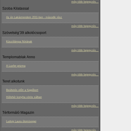
még több bejegyzés...
Szoba Kilatassal
Az én Lakástrendem 2011-ben - második rész
még több bejegyzés...
Szövetség’39 alkotócsoport
Kúszólámpa Nórának
még több bejegyzés...
Templomablak Anno
A Luxfer prizma
még több bejegyzés...
Teret alkotunk
Beültetés előtt a függőkert
Hófehér konyha vörös sálban
még több bejegyzés...
Térformáló Magazin
Ludvig Laura ólomüvegei
még több bejegyzés...