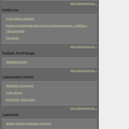
még több bejegyzés...
Kultúra.hu
A fényjátékos emlékére
Empire és biedermeier bútorművészet Magyarországon – kiállítás a
Vármúzeumban
Fényterelő
még több bejegyzés...
Kustyán Anett blogja
Variálható konyha
még több bejegyzés...
Lakaskultura Online
Megőrzött stílusjegyek
A tér varázsa
Kívül fehér, belül színes
még több bejegyzés...
LakberInfo
Modern enteriőr minimalista jegyekkel