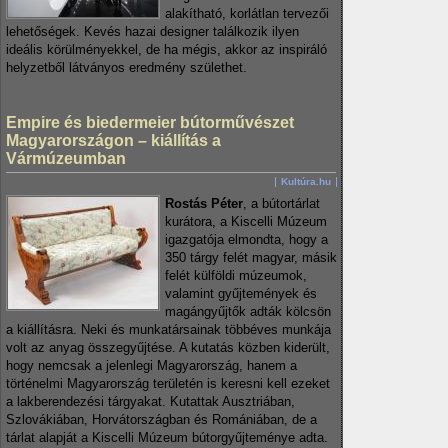
alakítható, korlátlan tervezői
lehetőségek. Kevés hazai designer találkozik ilyen
ideális körülményekkel, de ha mégis, akkor az inspiráló
helyzetből látványos eredmény születhet.
Empire és biedermeier bútorművészet
Magyarországon – kiállítás a
Vármúzeumban
Kultúra.hu
Rostás Péter
, a bútortárlat
kurátora, a Kiscelli Múzeum
igazgatója elmondta, hogy a
350 tárgy felét magyar, másik
felét külföldi múzeumok,
valamint gyűjtemények és
magángyűjtők adták kölcsön
a kiállításra. Neki és munkatársainak többéves munkája
volt az anyag összegyűjtése. A kutatás közben kiderült,
hogy nemcsak a jelenlegi Magyarország, hanem a
történelmi Magyarország területén is keresni kell ezeket
a lakberendezési tárgyakat. Kutattak Ausztriában,
Szlovákiában, Horvátországban és Romániában, de a
tárlat alapját a Kiscelli Múzeum bútorgyűjteménye adta.