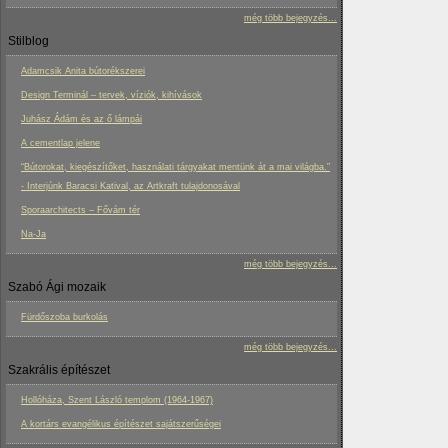
még több bejegyzés...
Stilblog
Adamcsik Anita bútorékszerei
Design Terminál – tervek, víziók, kihívások
Juhász Ádám és az ő lámpái
A cementlap jelene
“Bútorokat, kiegészítőket, használati tárgyakat mentünk át a mai világba.”
- Interjúnk Baracsi Katival, az Artkraft tulajdonosával
Sporaarchitects – Fővám tér
Na-Ja
még több bejegyzés...
Szabó Ági mozaik
Fürdőszoba burkolás
még több bejegyzés...
Szakrális építészet
Hollóháza, Szent László templom (1964-1967)
A kortárs evangélikus építészet sajátszerűségei