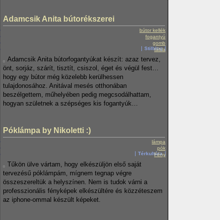
Adamcsik Anita bútorékszerei
bútor kellék
fogantyú
gomb
Stilblog
tábla
Adamcsik Anita bútorfogantyúkat készít: azaz tervez,
önt, sorjáz, szárít, tisztít, csiszol, éget és végül fest…
hogy egy bútor még közelebb kerülhessen
tulajdonosához. Anitával mesés otthonában
beszélgettem, műhelyében pedig megcsodálhattam,
hogyan születnek a szépséges kis fogantyúk…
Póklámpa by Nikoletti :)
lámpa
pók
Térkultúra
Fény
Tűkön ülve vártam, hogy elkészüljön első saját
tervezésű póklámpám, mígnem tegnap végre
összeszereltük a helyszínen. Nem is tudok várni a
professzionális fényképek elkészültére és közzéteszem
az iphone-ommal készült képeket.