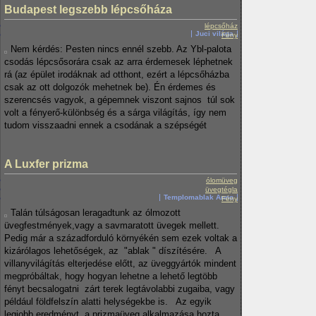
Budapest legszebb lépcsőháza
lépcsőház
Juci világa
Fény
Nem kérdés: Pesten nincs ennél szebb. Az Ybl-palota
csodás lépcsősorára csak az arra érdemesek léphetnek
rá (az épület irodáknak ad otthont, ezért a lépcsőházba
csak az ott dolgozók mehetnek be). Én érdemes és
szerencsés vagyok, a gépemnek viszont sajnos túl sok
volt a fényerő-különbség és a sárga világítás, így nem
tudom visszaadni ennek a csodának a szépségét
A Luxfer prizma
ólomüveg
üvegtégla
Templomablak Anno
Fény
Talán túlságosan leragadtunk az ólmozott
üvegfestmények,vagy a savmaratott üvegek mellett.
Pedig már a századforduló környékén sem ezek voltak a
kizárólagos lehetőségek, az "ablak " díszítésére. A
villanyvilágítás elterjedése előtt, az üveggyártók mindent
megpróbáltak, hogy hogyan lehetne a lehető legtöbb
fényt becsalogatni zárt terek legtávolabbi zugaiba, vagy
például földfelszín alatti helységekbe is. Az egyik
legjobb eredményt, a prizmaüveg alkalmazása hozta.