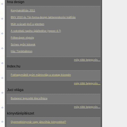
hna design
Konyhakiállítás 2011
BNV 2010 és Tér-forma-design lakberendezési kiállítás
Múlt századi jövő a jelenben
A sokoldalú tapéta újjáéledése (repost 4-7)
Félbevágott régiség
Színes gyűrt bútorok
Ház Törökbálinton
még több bejegyzés...
Index.hu
Fokhagymából gyúrt mátrixvilág a sivatag közepén
még több bejegyzés...
Juci világa
Budapest legszebb lépcsőháza
még több bejegyzés...
könyvtárépítészet
Gyermekkönyvtár vagy játszóház könyvekkel?