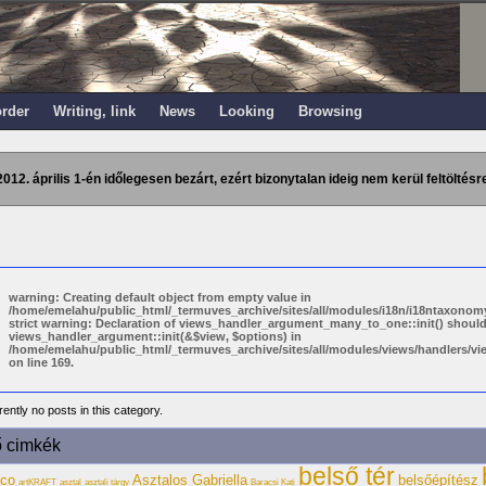
order
Writing, link
News
Looking
Browsing
2012. április 1-én időlegesen bezárt, ezért bizonytalan ideig nem kerül feltöltésre
warning: Creating default object from empty value in
/home/emelahu/public_html/_termuves_archive/sites/all/modules/i18n/i18ntaxonomy
strict warning: Declaration of views_handler_argument_many_to_one::init() shoul
views_handler_argument::init(&$view, $options) in
/home/emelahu/public_html/_termuves_archive/sites/all/modules/views/handlers/
on line 169.
ently no posts in this category.
ő cimkék
belső tér
eco
Asztalos Gabriella
belsőépítész
artKRAFT
asztal
asztali tárgy
Baracsi Kati