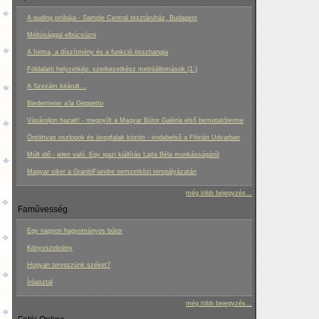
A puding próbája - Sample Central tesztáruház, Budapest
Méltósággal elbúcsúzni
A forma, a díszítmény és a funkció összhangja
Földalatti helyzetkép: szerkezetkész metróállomások (1.)
A Szezám kitárult...
Biedermeier a’la Geppetto
Vásároljon hazait! - megnyílt a Magyar Bútor Galéria első bemutatóterme
Öntöttvas oszlopok és üvegfalak között - irodabelső a Flórián Udvarban
Múlt idő - jelen való. Egy igazi kiállítás Lajta Béla munkásságáról
Magyar siker a GranitiFiandre nemzetközi tervpályázatán
még több bejegyzés...
Faművesség
Egy nagyon hagyományos bútor
Könyvszekrény
Hogyan tervezzünk széket?
Íróasztal
még több bejegyzés...