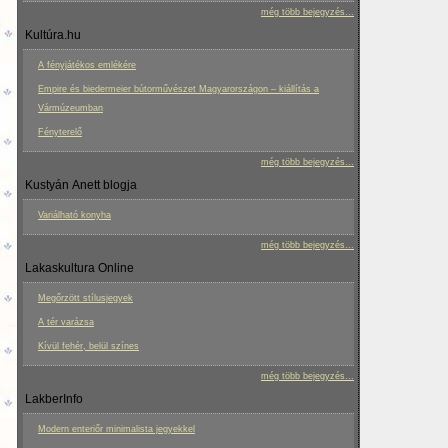
még több bejegyzés...
Kultúra.hu
A fényjátékos emlékére
Empire és biedermeier bútorművészet Magyarországon – kiállítás a
Vármúzeumban
Fényterelő
még több bejegyzés...
Kustyán Anett blogja
Variálható konyha
még több bejegyzés...
Lakaskultura Online
Megőrzött stílusjegyek
A tér varázsa
Kívül fehér, belül színes
még több bejegyzés...
LakberInfo
Modern enteriőr minimalista jegyekkel