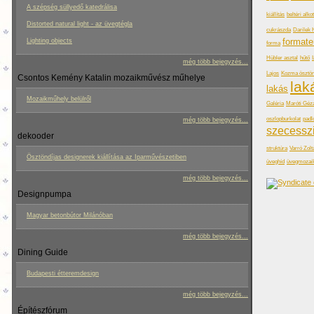
A szépség süllyedő katedrálisa
kiállítás
beltéri alko
Distorted natural light - az üvegtégla
cukrászda
Darilek 
formate
Lighting objects
forma
Hübler asztal
hűtő
még több bejegyzés...
Lajos
Kozma ösztön
Csontos Kemény Katalin mozaikművész műhelye
lak
lakás
Mozaikműhely belülről
Galéria
Maróti Géz
oszlopburkolat
padl
még több bejegyzés...
szecessz
dekooder
struktúra
Varró Zolt
Ösztöndíjas designerek kiállítása az Iparművészetiben
üveghíd
üvegmozai
még több bejegyzés...
Designpumpa
Magyar betonbútor Milánóban
még több bejegyzés...
Dining Guide
Budapesti étteremdesign
még több bejegyzés...
Építészfórum