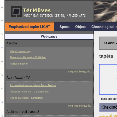
Emphasized topic: LIGHT
Space
Object
Chronological 
Web pages
Az oldal 
4szoba
Világító lótuszvirág
tapéta
10 év szakrális terei a FUGA-ban
Asztalra magyar!
még több bejegyzés...
Ágy - Asztal - TV
A szerethető beton - Ivánka Beton Design
Pislogtam, mint hal... a Szatyor-ban
Filmes enteriôrök - Köntörfalak
There are curr
még több bejegyzés...
Kitekint
Apád nem volt üveges!
art d
apartman