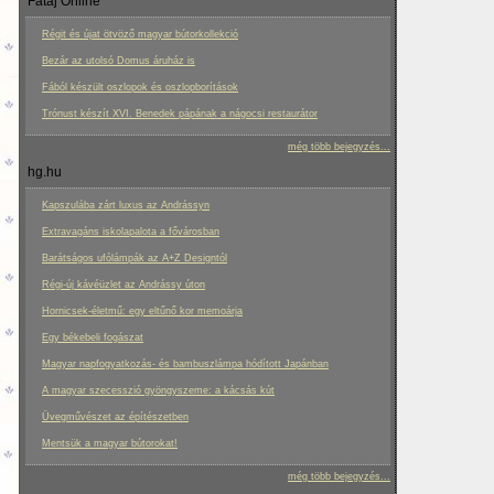
Fatáj Online
Régit és újat ötvöző magyar bútorkollekció
Bezár az utolsó Domus áruház is
Fából készült oszlopok és oszlopborítások
Trónust készít XVI. Benedek pápának a nágocsi restaurátor
még több bejegyzés...
hg.hu
Kapszulába zárt luxus az Andrássyn
Extravagáns iskolapalota a fővárosban
Barátságos ufólámpák az A+Z Designtól
Régi-új kávéüzlet az Andrássy úton
Hornicsek-életmű: egy eltűnő kor memoárja
Egy békebeli fogászat
Magyar napfogyatkozás- és bambuszlámpa hódított Japánban
A magyar szecesszió gyöngyszeme: a kácsás kút
Üvegművészet az építészetben
Mentsük a magyar bútorokat!
még több bejegyzés...