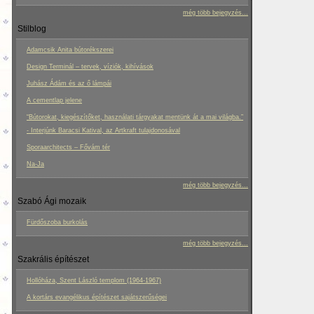
még több bejegyzés...
Stilblog
Adamcsik Anita bútorékszerei
Design Terminál – tervek, víziók, kihívások
Juhász Ádám és az ő lámpái
A cementlap jelene
“Bútorokat, kiegészítőket, használati tárgyakat mentünk át a mai világba.”
- Interjúnk Baracsi Katival, az Artkraft tulajdonosával
Sporaarchitects – Fővám tér
Na-Ja
még több bejegyzés...
Szabó Ági mozaik
Fürdőszoba burkolás
még több bejegyzés...
Szakrális építészet
Hollóháza, Szent László templom (1964-1967)
A kortárs evangélikus építészet sajátszerűségei