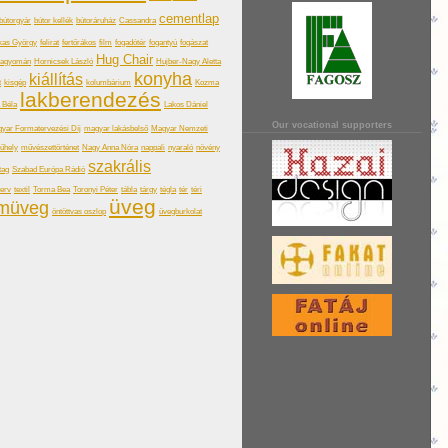
cementlap
bútorgyár
bútor kellék
bútoráruház
Cassandra
kas György
felirat
fertőrákos
film
fogadótér
fogantyú
fogászat
Hug Chair
hagyomán
Hornicsek László
Hujber-Nagy Aletta
konyha
kiállítás
t
kisgép
kolumbárium
Kozma
lakberendezés
a Béla
Lakos Dániel
Our vocational supporters
yar Formatervezési Díj
magyar lakásbelső
Magyar Nemzeti
űhely
művészettörténet
Nagy Anna Nóra
nappali
nyaraló
növény
szakrális
tag
Szabad Európa Rádió
terv
textil
Torma Bea
Toronyi Péter
tábla
tárgy
tégla
tér
téri
üveg
omüveg
öntöttvas oszlop
üvegburkolat