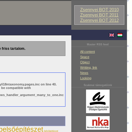
Zsennyei BOT 2010
Zsennyei BOT 2011
Zsennyei BOT 2012
Master RSS feed
 friss tartalom.
All content
Space
Object
Writting, link
News
Looking
/i18ntaxonomy.pages.inc on line 40.
Szakmai támogatóink
d be compatible with
views_handler_argument_many_to_one.inc
belsőépítészet
belsőépítészet