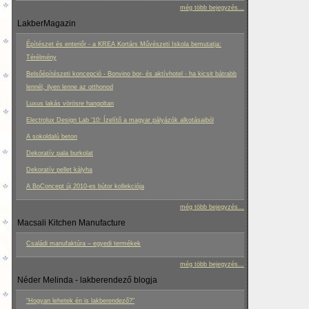
még több bejegyzés...
LakberMagazin
Építészet és enteriőr - a KREA Kortárs Művészeti Iskola bemutatja:
Térélmény
Belsőépítészeti koncepció - Bonvino bor- és aktívhotel - ha kicsit bátrabb
lennél, ilyen lenne az otthonod
Luxus lakás vörösre hangoltan
Electrolux Design Lab ‘10: Ízelítő a magyar pályázók alkotásaiból
A sokoldalú beton
Dekoratív pala burkolat
Dekoratív pellet kályha
A BoConcept új 2010-es bútor kollekciója
még több bejegyzés...
Macsali Kitchen Manufacture
Családi manufaktúra – egyedi termékek
még több bejegyzés...
Néder Melinda - lakberendező blogja
“Hogyan lehetek én is lakberendező?”