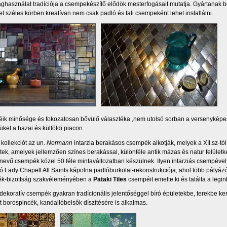
ghasználat tradíciója a csempekészítő elődök mesterfogásait mutatja. Gyártanak belt
t széles körben kreatívan nem csak padló és fali csempeként lehet installálni.
k minősége és fokozatosan bővülő választéka ,nem utolsó sorban a versenyképes á
tüket a hazai és külföldi piacon
 kollekciót az un.
Normann
intarzia berakásos csempék alkotják, melyek a XII.sz-t
dtek, amelyek jellemzően színes berakással, különféle antik mázas és natur felület
nevű csempék közel 50 féle mintaváltozatban készülnek. Ilyen intarziás csempével 
tó Lady Chapell All Saints kápolna padlóburkolat-rekonstrukciója, ahol több pályázó
k-bizottság szakvéleményében a
Pataki Tiles
csempéit emelte ki és találta a leg
dekoratív csempék gyakran tradícionális jelentőséggel bíró épületekbe, terekbe ker
t borospincék, kandallóbelsők díszítésére is alkalmas.