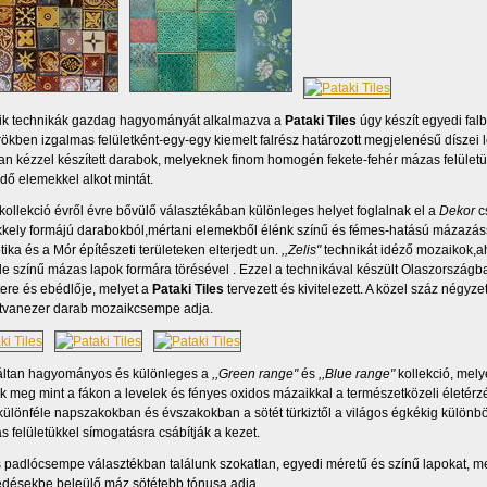
ik technikák gazdag hagyományát alkalmazva a
Pataki Tiles
úgy készít egyedi fal
rökben izgalmas felületként-egy-egy kiemelt falrész határozott megjelenésű díszei
an kézzel készített darabok, melyeknek finom homogén fekete-fehér mázas felüle
edő elemekkel alkot mintát.
kollekció évről évre bővülő választékában különleges helyet foglalnak el a
Dekor
c
kkely formájú darabokból,mértani elemekből élénk színű és fémes-hatású mázazássa
tika és a Mór építészeti területeken elterjedt un.
,,Zelis"
technikát idéző mozaikok,ah
le színű mázas lapok formára törésével . Ezzel a technikával készült Olaszországb
ere és ebédlője, melyet a
Pataki Tiles
tervezett és kivitelezett. A közel száz négyz
tvanezer darab mozaikcsempe adja.
áltan hagyományos és különleges a
,,Green range"
és
,,Blue range"
kollekció, mely
k meg mint a fákon a levelek és fényes oxidos mázaikkal a természetközeli életérzés
 különféle napszakokban és évszakokban a sötét türkiztől a világos égkékig különb
s felületükkel símogatásra csábítják a kezet.
és padlócsempe választékban találunk szokatlan, egyedi méretű és színű lapokat, mel
désekbe beleülő máz sötétebb tónusa adja.