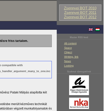
Zsennyei BOT 2010
Zsennyei BOT 2011
Zsennyei BOT 2012
Master RSS feed
tésre friss tartalom.
All content
Space
Object
Writting, link
News
e compatible with
Looking
ews_handler_argument_many_to_one.inc
Szakmai támogatóink
űvész Pataki Mátyás alapította két
feledésbe merült kézműves technikát
faktúrában végzett munkafolyamatok és