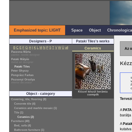
Emphasized topic: LIGHT
Space
Object
Chronologica
Designers - P
Pataki Tiles's works
B
C
E
F
G
H
I
K
L
M
N
P
S
T
V
W
Ü
all
Ceramics
Az o
Paczona Márta
painter, textile designer
Pataki Mátyás
Kézz
metal art designer
Pataki Tiles
Peter Ghyczy
Pongrácz Farkas
Pozsonyi Orsolya
interior decorator
o
Kézzel készül kerámia
Object - category
csempék
Tervez
Covering, tile, flooring (8)
Concrete tile (4)
Ceramics and marble mosaic (1)
A
PATA
Tile (1)
barátja
Ceramics (2)
Furniture (40)
A
Patak
Bed, sofa (4)
kutatva
Bathroom furniture (1)