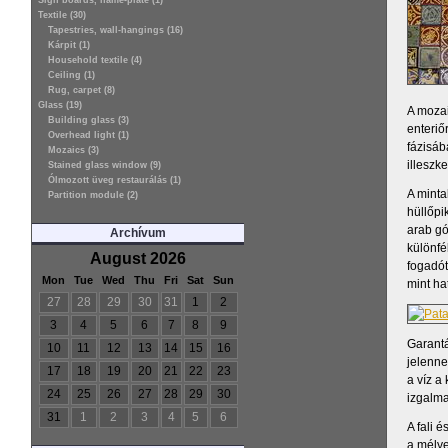
Sign boards, name-plate (1)
Textile (30)
Tapestries, wall-hangings (16)
Kárpit (1)
Household textile (4)
Ceiling (1)
Rug, carpet (8)
Glass (19)
A moza
Building glass (3)
enteriő
Overhead light (1)
fázisáb
Mozaics (3)
illeszk
Stained glass window (9)
Ólmozott üveg restaurálás (1)
A minta
Partition module (2)
hüllőpi
arab gó
Archívum
különfé
August 2026
fogadót
Mon
Tue
Wed
Thu
Fri
Sat
Sun
mint ha
27
28
29
30
31
1
2
3
4
5
6
7
8
9
Garant
10
11
12
13
14
15
16
jelenne
17
18
19
20
21
22
23
a víz a
24
25
26
27
28
29
30
izgalma
31
1
2
3
4
5
6
A fali 
a mélye