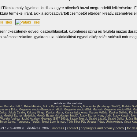
i Tiles
komoly figyelmet fordít az egyre növekvő hazai megrendelői felkérésekre. 
túra termékei iránt, akik a sorozatgyártott csempétől eltérően kreatív, személyes él
zerint készítenek egyedi összeállításokat, különleges színű és felületű mázas darabo
 számos szokatlan, gyakran luxus kialakítású egyedi elképzelés valósult már me
Artists on the website:
or
,
Bartalus Ildikó
,
Beke Mátyás
,
Bokor Gyöngyi
,
Bokor Zsuzsa
,
Bondor Ani (Modesign Stúdió)
,
Borbás Dor
zesséry Erika
,
Geppetto studio (Buzogány Ildikó)
,
Geppetto studio (Elek Márton)
,
Geppetto studio (Elek Má
ónika
,
Jakab Csaba
,
Kakasy Kinga
,
Kanics Márta
,
Kaszanitzky Anna
,
Katona Valéria
,
Kauker Szilvia
,
Kis Ir
la
,
Mezősi Eszter
,
Modellab
,
Molnár Eszter (Modesign Stúdió)
,
Nagy Eszter
,
Nagy Judit
,
Nagy Katalin
,
Neme
 Wargha Andrea
,
Szabó Adalbert-Georges (1877-1961)
,
Szabó József
,
Szabó László
,
Szabó Otília
,
Szász Bo
Terbe János
,
Terebessy Tóbiás
,
Tolnai Zsolt István
,
Tóth Tibor Pál
,
Üveges Péter
,
Uhrin Andrea
,
Varga Kata
SN 1789-4808 © TérMűves, 2007 |
impress
|
contact
|
copyrights and privacy policy
|
for de