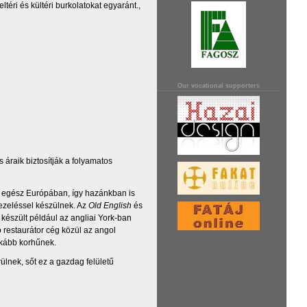
éri és kültéri burkolatokat egyaránt.,
Our vocational supporters
raik biztosítják a folyamatos
ól egész Európában, így hazánkban is
kezeléssel készülnek. Az
Old English
és
készült például az angliai York-ban
 restaurátor cég közül az angol
inkább korhűnek.
ülnek, sőt ez a gazdag felületű