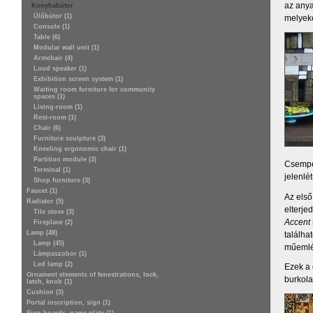
az anya
Konyhabútor
Ülőbútor (1)
melyeke
Console (1)
Table (6)
Modular wall unit (1)
Armchair (4)
Loud speaker (1)
Exhibition screen system (1)
Waiting room furniture for community
spaces (1)
Living-room (1)
Rest-room (1)
Chair (6)
Furniture sculpture (3)
Kneeling ergonomic chair (1)
Partition module (3)
Csempéi
Terminal (1)
jelenlé
Shop furniture (3)
Faucet (1)
Az első
Radiator (5)
elterje
Tile stove (3)
Accent
Fireplace (2)
Lamp (48)
találha
Lamp (45)
műemlé
Lámpaszobor (1)
Led lamp (2)
Ezek a 
Ornament elements of fenestrations, lock,
burkola
latch, knob (1)
Cushion (3)
Portal inscription, sign (1)