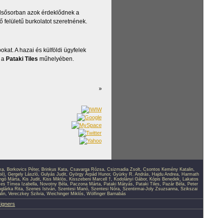
Elsősorban azok érdeklődnek a
ő felületű burkolatot szeretnének.
kat. A hazai és külföldi ügyfelek
g a
Pataki Tiles
műhelyében.
»
ka
,
Borkovics Péter
,
Brinkus Kata
,
Csavarga Rózsa
,
Csizmadia Zsolt
,
Csontos Kemény Katalin
,
té)
,
Gergely László
,
Gulyás Judit
,
György Árpád Hunor
,
Gyürky R. András
,
Hajdu Andrea
,
Harmath
ingó Márta
,
Kis Judit
,
Kiss Miklós
,
Kisszebeni Marcell †
,
Kodolányi Gábor
,
Kópis Benedek
,
Lakatos
s Tímea Izabella
,
Novotny Béla
,
Paczona Márta
,
Pataki Mátyás
,
Pataki Tiles
,
Pazár Béla
,
Peter
glárka Rita
,
Szenes István
,
Szentesi Manó
,
Szentesi Nóra
,
Szentirmai-Joly Zsuzsanna
,
Szikszai
lin
,
Vereczkey Szilvia
,
Weichinger Miklós
,
Wölfinger Barnabás
signers