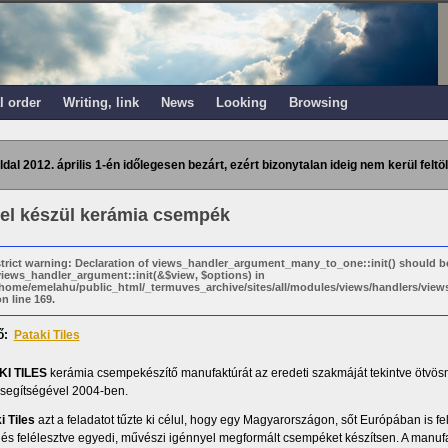
l order
Writing, link
News
Looking
Browsing
ldal 2012. április 1-én időlegesen bezárt, ezért bizonytalan ideig nem kerül feltöl
el készül kerámia csempék
strict warning: Declaration of views_handler_argument_many_to_one::init() should b
views_handler_argument::init(&$view, $options) in
/home/emelahu/public_html/_termuves_archive/sites/all/modules/views/handlers/vi
n line 169.
ő:
Pataki Tiles
KI TILES
kerámia csempekészítő manufaktúrát az eredeti szakmáját tekintve ötvösm
 segítségével 2004-ben.
i Tiles
azt a feladatot tűzte ki célul, hogy egy Magyarországon, sőt Európában is 
 és felélesztve egyedi, művészi igénnyel megformált csempéket készítsen. A manu