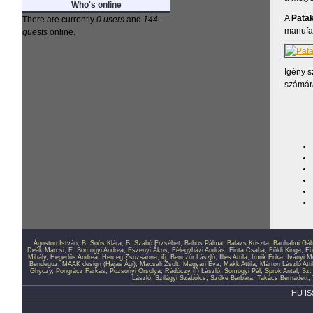
Who's online
A
Patak
There are currently
0 users
and
144
manufak
guests
online.
Igény s
számára
Ágoston István
,
B. Soós Klára
,
B. Szabó Erzsébet
,
Babos Pálma
,
Balázs Kriszta
,
Bánhalmi Gáb
Deák Marcsi
,
E. Somogyi Andrea
,
Eszenyi Ákos
,
Félegyházi András
,
Finta Csaba
,
Földi Kinga
,
Fü
Mihály
,
Hegedűs Andrea
,
Herceg Zsuzsanna
,
ifj. Benczúr László
,
Illés Attila
,
Imrik Erika
,
Iványi M
Bendeguz
,
MAAK design (Hajas Ági)
,
Macsali Zsolt
,
Magyari Éva
,
Makk Attila
,
Márton László Atti
Ghyczy
,
Pongrácz Farkas
,
Pozsonyi Orsolya
,
Rádóczy (f) László
,
Somogyi Pál
,
Sprok Antal
,
Sz.
László
,
Szilágyi Szabolcs
,
Szőke Barbara
,
Takács Bernadett
,
HU IS