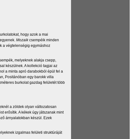
burkolatokat, hogy azok a mai
 legyenek.
Mozaik
csempéik minden
tük a végtelenségig egymáshoz
sempék, melyeknek alakja csepp,
l készülnek. A kollekció tagjai az
ol a minta apró darabokból épül fel a
an, Positánóban egy barokk villa
etméteres burkolat gazdag felületét több
eknél a zöldek olyan változatosan
t erősítik. A kékek úgy játszanak mint
öző árnyalatokban készül. Ezek
yeknek izgalmas felületi struktúráját