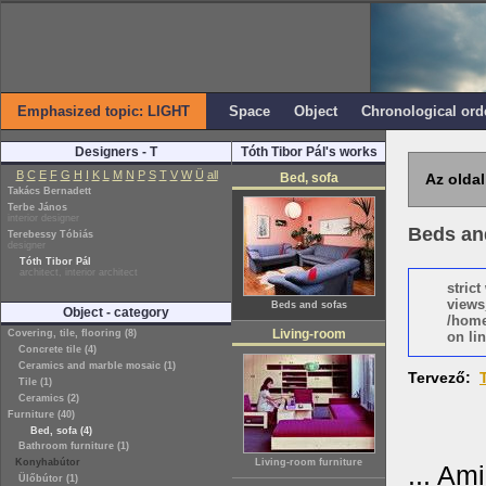
Emphasized topic: LIGHT
Space
Object
Chronological ord
Designers - T
Tóth Tibor Pál's works
B
C
E
F
G
H
I
K
L
M
N
P
S
T
V
W
Ü
all
Bed, sofa
Az oldal
Takács Bernadett
Terbe János
interior designer
Beds an
Terebessy Tóbiás
designer
Tóth Tibor Pál
architect, interior architect
stric
views
Beds and sofas
Object - category
/home
Living-room
Covering, tile, flooring (8)
on lin
Concrete tile (4)
Ceramics and marble mosaic (1)
Tervező:
Tile (1)
Ceramics (2)
Furniture (40)
Bed, sofa (4)
Bathroom furniture (1)
Konyhabútor
Living-room furniture
... Am
Ülőbútor (1)