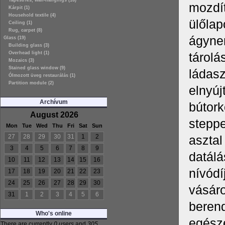
Tapestries, wall-hangings (16)
mozdít
Kárpit (1)
Household textile (4)
ülőlap
Ceiling (1)
Rug, carpet (8)
ágyne
Glass (19)
Building glass (3)
Overhead light (1)
tárolá
Mozaics (3)
Stained glass window (9)
ládasz
Ólmozott üveg restaurálás (1)
Partition module (2)
elnyúj
Archívum
bútork
August 2026
steppe
Mon
Tue
Wed
Thu
Fri
Sat
Sun
27
28
29
30
31
1
2
asztal
3
4
5
6
7
8
9
datál
10
11
12
13
14
15
16
nívódí
17
18
19
20
21
22
23
24
25
26
27
28
29
30
vásáro
31
1
2
3
4
5
6
berend
Who's online
egészé
There are currently
0 users
and
305