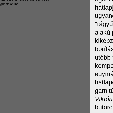
guests
online.
hátlap
ugyanc
"rágyű
alakú
kiképz
borítá
utóbb 
kompo
egymás
hátlap
garnit
Viktór
bútoro