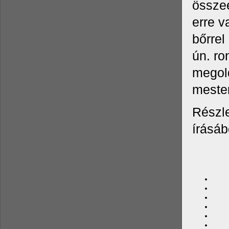
összeé
erre v
bőrrel
ún. ro
megold
mester
Részle
írásáb