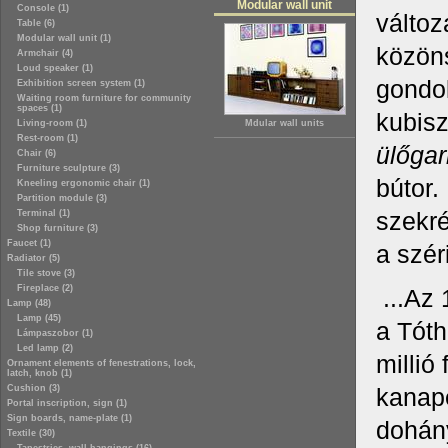
Modular wall unit
Console (1)
változ
Table (6)
Modular wall unit (1)
közöns
Armchair (4)
Loud speaker (1)
gondol
Exhibition screen system (1)
Waiting room furniture for community
spaces (1)
kubisz
Living-room (1)
Mdular wall units
Rest-room (1)
ülőgar
Chair (6)
Furniture sculpture (3)
bútor.
Kneeling ergonomic chair (1)
Partition module (3)
szekré
Terminal (1)
Shop furniture (3)
Faucet (1)
a szér
Radiator (5)
Tile stove (3)
Fireplace (2)
...Az
Lamp (48)
Lamp (45)
a Tóth
Lámpaszobor (1)
Led lamp (2)
millió
Ornament elements of fenestrations, lock,
latch, knob (1)
Cushion (3)
kanapé
Portal inscription, sign (1)
Sign boards, name-plate (1)
dohán
Textile (30)