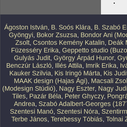
Ágoston István
,
B. Soós Klára
,
B. Szabó E
Gyöngyi
,
Bokor Zsuzsa
,
Bondor Ani (Mod
Zsolt
,
Csontos Kemény Katalin
,
Deák 
Füzesséry Erika
,
Geppetto studio (Buzo
Gulyás Judit
,
György Árpád Hunor
,
Gy
Benczúr László
,
Illés Attila
,
Imrik Erika
,
Iv
Kauker Szilvia
,
Kis Iringó Márta
,
Kis Judi
MAAK design (Hajas Ági)
,
Macsali Zsol
(Modesign Stúdió)
,
Nagy Eszter
,
Nagy Judi
Tiles
,
Pazár Béla
,
Peter Ghyczy
,
Pongr
Andrea
,
Szabó Adalbert-Georges (187
Szentesi Manó
,
Szentesi Nóra
,
Szentirm
Terbe János
,
Terebessy Tóbiás
,
Tolnai 