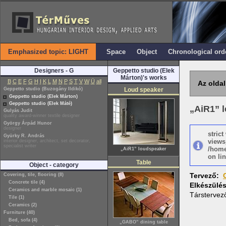
Emphasized topic: LIGHT
Space
Object
Chronological ord
Designers - G
Geppetto studio (Elek
Márton)'s works
B
C
E
F
G
H
I
K
L
M
N
P
S
T
V
W
Ü
all
Az oldal
Geppetto studio (Buzogány Ildikó)
Loud speaker
Geppetto studio (Elek Márton)
Geppetto studio (Elek Máté)
„AiR1” 
Gulyás Judit
quality award-winner textile designer
György Árpád Hunor
designer
stric
Gyürky R. András
views
interior designer, architect, set decorator,
specialist writer
/home
„AiR1” loudspeaker
on lin
Table
Object - category
Tervező:
Covering, tile, flooring (8)
Concrete tile (4)
Elkészülé
Ceramics and marble mosaic (1)
Társtervez
Tile (1)
Ceramics (2)
Furniture (40)
Bed, sofa (4)
„GABO” dining table