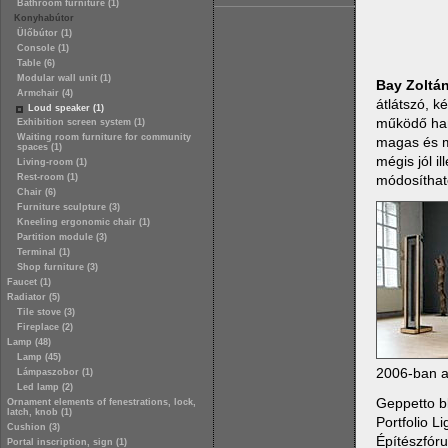
Bathroom furniture (1)
Konyhabútor
Ülőbútor (1)
Console (1)
Table (6)
Modular wall unit (1)
Bay Zoltá
Armchair (4)
átlátszó, k
Loud speaker (1)
működő han
Exhibition screen system (1)
Waiting room furniture for community
magas és mé
spaces (1)
mégis jól i
Living-room (1)
módosítható
Rest-room (1)
Chair (6)
Furniture sculpture (3)
Kneeling ergonomic chair (1)
Partition module (3)
Terminal (1)
Shop furniture (3)
Faucet (1)
Radiator (5)
Tile stove (3)
Fireplace (2)
Lamp (48)
Lamp (45)
2006-ban a 
Lámpaszobor (1)
Led lamp (2)
Geppetto b
Ornament elements of fenestrations, lock,
latch, knob (1)
Portfolio Li
Cushion (3)
Építészfór
Portal inscription, sign (1)