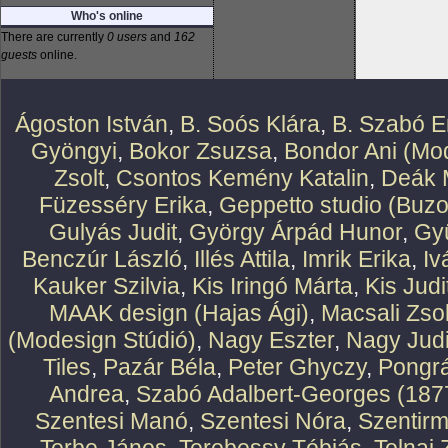
Who's online
There are currently
0 users
and
162
guests
online.
Ágoston István
,
B. Soós Klára
,
B. Szabó E
Gyöngyi
,
Bokor Zsuzsa
,
Bondor Ani (Mod
Zsolt
,
Csontos Kemény Katalin
,
Deák 
Füzesséry Erika
,
Geppetto studio (Buzo
Gulyás Judit
,
György Árpád Hunor
,
Gy
Benczúr László
,
Illés Attila
,
Imrik Erika
,
Iv
Kauker Szilvia
,
Kis Iringó Márta
,
Kis Judi
MAAK design (Hajas Ági)
,
Macsali Zsol
(Modesign Stúdió)
,
Nagy Eszter
,
Nagy Judi
Tiles
,
Pazár Béla
,
Peter Ghyczy
,
Pongr
Andrea
,
Szabó Adalbert-Georges (187
Szentesi Manó
,
Szentesi Nóra
,
Szentirm