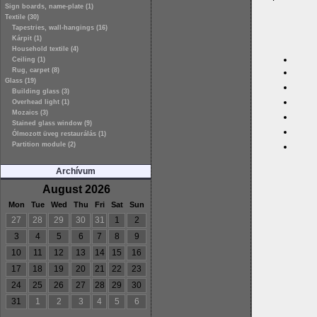
Sign boards, name-plate (1)
Textile (30)
Tapestries, wall-hangings (16)
Kárpit (1)
Household textile (4)
Ceiling (1)
Rug, carpet (8)
Glass (19)
Building glass (3)
Overhead light (1)
Mozaics (3)
Stained glass window (9)
Ólmozott üveg restaurálás (1)
Partition module (2)
Archívum
August 2026
Mon
Tue
Wed
Thu
Fri
Sat
Sun
27
28
29
30
31
1
2
3
4
5
6
7
8
9
10
11
12
13
14
15
16
17
18
19
20
21
22
23
24
25
26
27
28
29
30
31
1
2
3
4
5
6