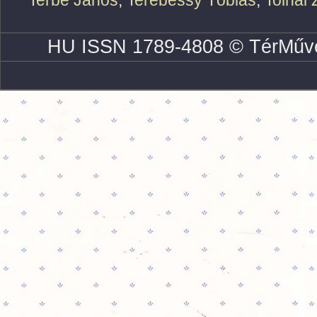
Terbe János
,
Terebessy Tóbiás
,
Tolnai 
HU ISSN 1789-4808 © TérMűve