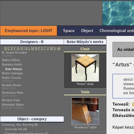
Emphasized topic: LIGHT
Space
Object
Chronological ord
Designers - B
Beke Mátyás's works
B
C
E
F
G
H
I
K
L
M
N
P
S
T
V
W
Ü
all
Chair
Az oldal
B. Szabó Erzsébet
ceramist
Babos Pálma
"Artus" 
Bartalus Ildikó
Beke Mátyás
Bokor Gyöngyi
Bokor Zsuzsa
stric
ceramist
views
"Artus" chair
Borbás Dorka
/home
glass artist
Table
on lin
Borkovics Péter
glass artist
Brinkus Kata
Tervező:
Bánhalmi Gábor
furniture designer
Tervezés 
Elkészülé
Object - category
Covering, tile, flooring (8)
Képet kész
"Rombusz" table
Concrete tile (4)
Ceramics and marble mosaic (1)