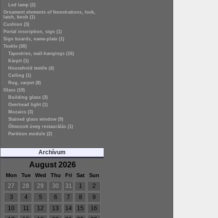
Led lamp (2)
Ornament elements of fenestrations, lock,
latch, knob (1)
Cushion (3)
Portal inscription, sign (1)
Sign boards, name-plate (1)
Textile (30)
Tapestries, wall-hangings (16)
Kárpit (1)
Household textile (4)
Ceiling (1)
Rug, carpet (8)
Glass (19)
Building glass (3)
Overhead light (1)
Mozaics (3)
Stained glass window (9)
Ólmozott üveg restaurálás (1)
Partition module (2)
Archívum
August 2026
Mon
Tue
Wed
Thu
Fri
Sat
Sun
27
28
29
30
31
1
2
3
4
5
6
7
8
9
10
11
12
13
14
15
16