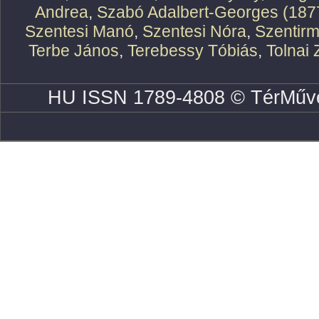
Andrea
,
Szabó Adalbert-Georges (187
Szentesi Manó
,
Szentesi Nóra
,
Szentirm
Terbe János
,
Terebessy Tóbiás
,
Tolnai 
HU ISSN 1789-4808 © TérMűve