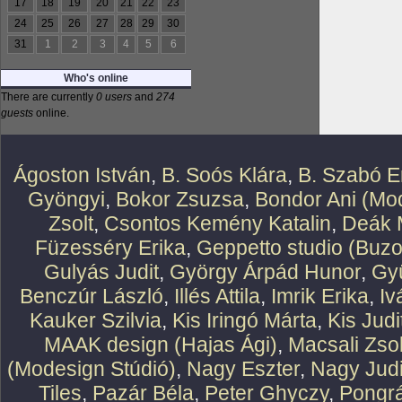
17
18
19
20
21
22
23
24
25
26
27
28
29
30
31
1
2
3
4
5
6
Who's online
There are currently
0 users
and
274
guests
online.
Ágoston István
,
B. Soós Klára
,
B. Szabó E
Gyöngyi
,
Bokor Zsuzsa
,
Bondor Ani (Mod
Zsolt
,
Csontos Kemény Katalin
,
Deák 
Füzesséry Erika
,
Geppetto studio (Buzo
Gulyás Judit
,
György Árpád Hunor
,
Gy
Benczúr László
,
Illés Attila
,
Imrik Erika
,
Iv
Kauker Szilvia
,
Kis Iringó Márta
,
Kis Judi
MAAK design (Hajas Ági)
,
Macsali Zsol
(Modesign Stúdió)
,
Nagy Eszter
,
Nagy Judi
Tiles
,
Pazár Béla
,
Peter Ghyczy
,
Pongr