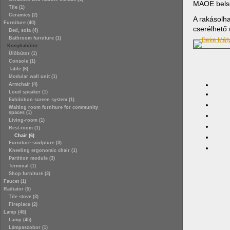
MAOE belső
Tile (1)
Ceramics (2)
A rakásolha
Furniture (40)
cserélhető 
Bed, sofa (4)
Bathroom furniture (1)
Konyhabútor
Ülőbútor (1)
Console (1)
Table (6)
Modular wall unit (1)
Armchair (4)
Loud speaker (1)
Exhibition screen system (1)
Waiting room furniture for community
spaces (1)
Living-room (1)
Rest-room (1)
Chair (6)
Furniture sculpture (3)
Kneeling ergonomic chair (1)
Partition module (3)
Terminal (1)
Shop furniture (3)
Faucet (1)
Radiator (5)
Tile stove (3)
Fireplace (2)
Lamp (48)
Lamp (45)
Lámpaszobor (1)