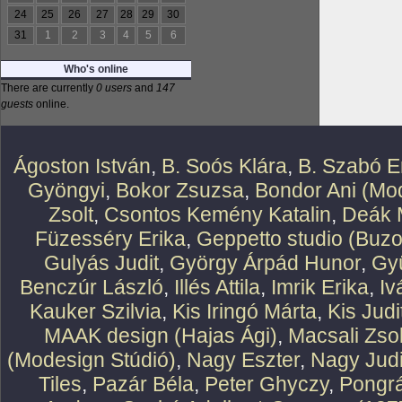
24
25
26
27
28
29
30
31
1
2
3
4
5
6
Who's online
There are currently
0 users
and
147
guests
online.
Ágoston István
,
B. Soós Klára
,
B. Szabó E
Gyöngyi
,
Bokor Zsuzsa
,
Bondor Ani (Mod
Zsolt
,
Csontos Kemény Katalin
,
Deák 
Füzesséry Erika
,
Geppetto studio (Buzo
Gulyás Judit
,
György Árpád Hunor
,
Gy
Benczúr László
,
Illés Attila
,
Imrik Erika
,
Iv
Kauker Szilvia
,
Kis Iringó Márta
,
Kis Judi
MAAK design (Hajas Ági)
,
Macsali Zsol
(Modesign Stúdió)
,
Nagy Eszter
,
Nagy Judi
Tiles
,
Pazár Béla
,
Peter Ghyczy
,
Pongr