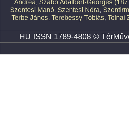
Andrea
,
Szabó Adalbert-Georges (187
Szentesi Manó
,
Szentesi Nóra
,
Szentirm
Terbe János
,
Terebessy Tóbiás
,
Tolnai 
HU ISSN 1789-4808 © TérMűve