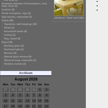
Led lamp (2)
Ornament elements of fenestrations, lock,
latch, knob (1)
Cushion (3)
Portal inscription, sign (1)
Sign boards, name-plate (1)
„JátsSzma” Game card table
Textile (30)
Tapestries, wall-hangings (16)
Kárpit (1)
Household textile (4)
Ceiling (1)
Rug, carpet (8)
Glass (19)
Building glass (3)
Overhead light (1)
Mozaics (3)
Stained glass window (9)
Ólmozott üveg restaurálás (1)
Partition module (2)
Archívum
August 2026
Mon
Tue
Wed
Thu
Fri
Sat
Sun
27
28
29
30
31
1
2
3
4
5
6
7
8
9
10
11
12
13
14
15
16
17
18
19
20
21
22
23