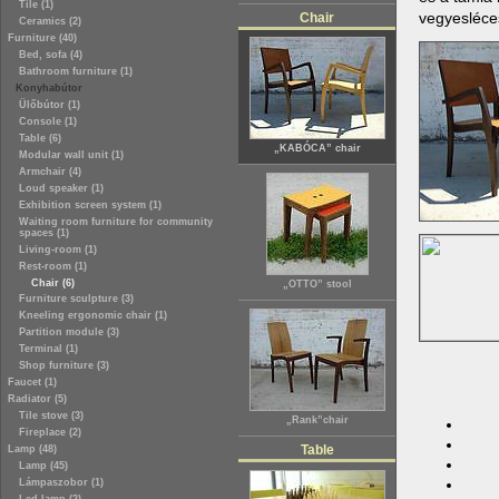
Tile (1)
vegyesléce
Chair
Ceramics (2)
Furniture (40)
Bed, sofa (4)
Bathroom furniture (1)
Konyhabútor
Ülőbútor (1)
Console (1)
Table (6)
„KABÓCA” chair
Modular wall unit (1)
Armchair (4)
Loud speaker (1)
Exhibition screen system (1)
Waiting room furniture for community
spaces (1)
Living-room (1)
Rest-room (1)
Chair (6)
„OTTO” stool
Furniture sculpture (3)
Kneeling ergonomic chair (1)
Partition module (3)
Terminal (1)
Shop furniture (3)
Faucet (1)
Radiator (5)
Tile stove (3)
„Rank”chair
Fireplace (2)
Table
Lamp (48)
Lamp (45)
Lámpaszobor (1)