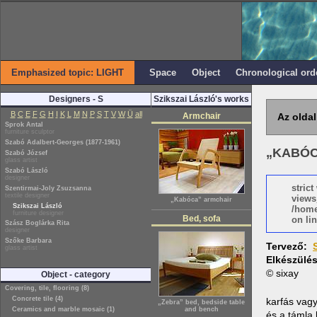
Emphasized topic: LIGHT
Space
Object
Chronological ord
Designers - S
Szikszai László's works
B
C
E
F
G
H
I
K
L
M
N
P
S
T
V
W
Ü
all
Armchair
Az oldal
Sprok Antal
furniture sculptor
Szabó Adalbert-Georges (1877-1961)
„KABÓC
Szabó József
glass artist
Szabó László
designer
stric
Szentirmai-Joly Zsuzsanna
textile designer
views
„Kabóca” armchair
Szikszai László
/home
furniture designer
Bed, sofa
on lin
Szász Boglárka Rita
designer
Szőke Barbara
Tervező:
glass artist
Elkészülé
© sixay
Object - category
Covering, tile, flooring (8)
Concrete tile (4)
karfás vagy 
„Zebra” bed, bedside table
Ceramics and marble mosaic (1)
and bench
és a támla 