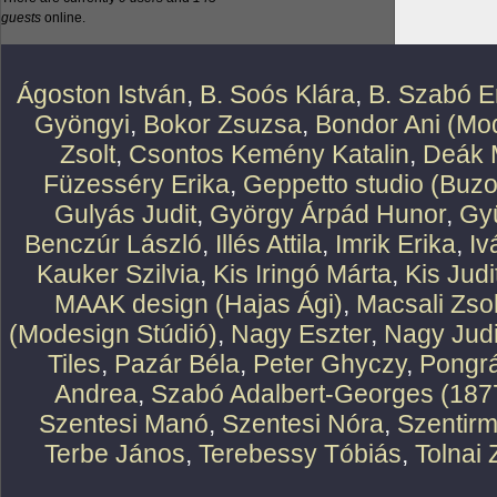
guests
online.
Ágoston István
,
B. Soós Klára
,
B. Szabó E
Gyöngyi
,
Bokor Zsuzsa
,
Bondor Ani (Mod
Zsolt
,
Csontos Kemény Katalin
,
Deák 
Füzesséry Erika
,
Geppetto studio (Buzo
Gulyás Judit
,
György Árpád Hunor
,
Gy
Benczúr László
,
Illés Attila
,
Imrik Erika
,
Iv
Kauker Szilvia
,
Kis Iringó Márta
,
Kis Judi
MAAK design (Hajas Ági)
,
Macsali Zsol
(Modesign Stúdió)
,
Nagy Eszter
,
Nagy Judi
Tiles
,
Pazár Béla
,
Peter Ghyczy
,
Pongr
Andrea
,
Szabó Adalbert-Georges (187
Szentesi Manó
,
Szentesi Nóra
,
Szentirm
Terbe János
,
Terebessy Tóbiás
,
Tolnai 