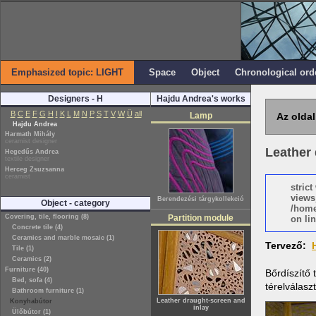
Emphasized topic: LIGHT
Space
Object
Chronological ord
Designers - H
Hajdu Andrea's works
B
C
E
F
G
H
I
K
L
M
N
P
S
T
V
W
Ü
all
Lamp
Az oldal
Hajdu Andrea
Harmath Mihály
ceramist designer
Leather 
Hegedűs Andrea
textile designer
Herceg Zsuzsanna
ceramist
stric
views
Berendezési tárgykollekció
Object - category
/home
Covering, tile, flooring (8)
Partition module
on lin
Concrete tile (4)
Ceramics and marble mosaic (1)
Tervező:
Tile (1)
Ceramics (2)
Furniture (40)
Bőrdíszítő 
Bed, sofa (4)
térelválasz
Bathroom furniture (1)
Leather draught-screen and
Konyhabútor
inlay
Ülőbútor (1)