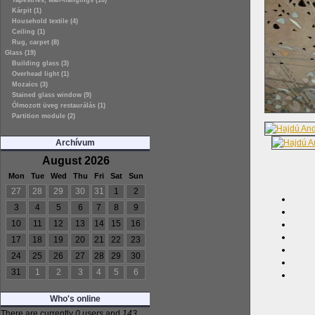
Tapestries, wall-hangings (16)
Kárpit (1)
Household textile (4)
Ceiling (1)
Rug, carpet (8)
Glass (19)
Building glass (3)
Overhead light (1)
Mozaics (3)
Stained glass window (9)
Ólmozott üveg restaurálás (1)
Partition module (2)
Archívum
August 2026
Mon
Tue
Wed
Thu
Fri
Sat
Sun
27
28
29
30
31
1
2
3
4
5
6
7
8
9
10
11
12
13
14
15
16
17
18
19
20
21
22
23
24
25
26
27
28
29
30
31
1
2
3
4
5
6
Who's online
There are currently
0 users
and
143