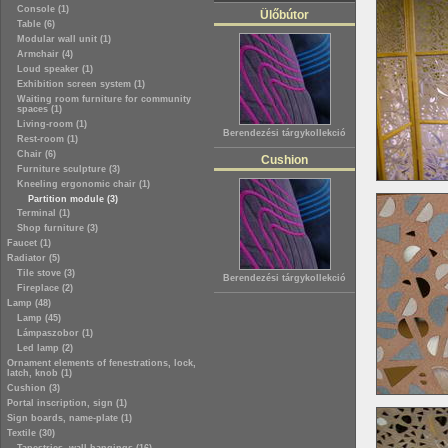
Console (1)
Ülőbútor
Table (6)
Modular wall unit (1)
Armchair (4)
Loud speaker (1)
Exhibition screen system (1)
Waiting room furniture for community
spaces (1)
Living-room (1)
Berendezési tárgykollekció
Rest-room (1)
Chair (6)
Cushion
Furniture sculpture (3)
Kneeling ergonomic chair (1)
Partition module (3)
Terminal (1)
Shop furniture (3)
Faucet (1)
Radiator (5)
Tile stove (3)
Berendezési tárgykollekció
Fireplace (2)
Lamp (48)
Lamp (45)
Lámpaszobor (1)
Led lamp (2)
Ornament elements of fenestrations, lock,
latch, knob (1)
Cushion (3)
Portal inscription, sign (1)
Sign boards, name-plate (1)
Textile (30)