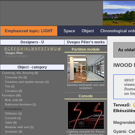
Emphasized topic: LIGHT
Space
Object
Chronological ord
Designers - Ü
Üveges Péter's works
B
C
E
F
G
H
I
K
L
M
N
P
S
T
V
W
Ü
all
Partition module
Az oldal
Üveges Péter
industrial designer
IWOOD ki
Object - category
Covering, tile, flooring (8)
Concrete tile (4)
stric
Ceramics and marble mosaic (1)
views
Sanoma mediawall unit and
Tile (1)
sculpture
/home
Ceramics (2)
on lin
Furniture (40)
Console
Bed, sofa (4)
Tervező:
Bathroom furniture (1)
Konyhabútor
Elkészülé
Ülőbútor (1)
Console (1)
Megrendelő
Table (6)
Modular wall unit (1)
Gyártó: Ce
Armchair (4)
Lighting console for Ferrari
showroom displaying the