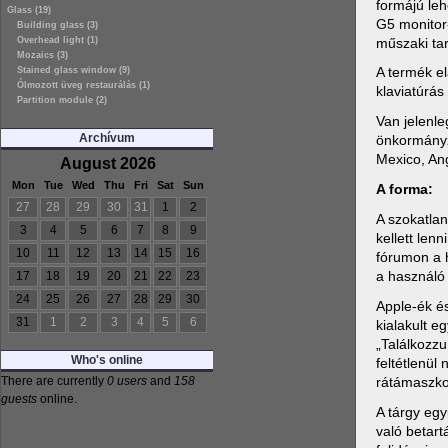
formájú leh
Glass (19)
G5 monitor-
Building glass (3)
műszaki tar
Overhead light (1)
Mozaics (3)
A termék el
Stained glass window (9)
Ólmozott üveg restaurálás (1)
klaviatúrá
Partition module (2)
Van jelenl
Archívum
önkormányz
Mexico, Ang
August 2026
Mon
Tue
Wed
Thu
Fri
Sat
Sun
A forma:
27
28
29
30
31
1
2
A szokatla
3
4
5
6
7
8
9
kellett len
10
11
12
13
14
15
16
fórumon a h
a használó
17
18
19
20
21
22
23
24
25
26
27
28
29
30
Apple-ék é
31
1
2
3
4
5
6
kialakult eg
„Találkozzu
Who's online
feltétlenül
rátámaszkod
There are currently
0 users
and
158
guests
online.
A tárgy egyi
való betart