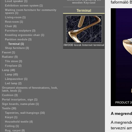
faformáló Bt
Loud speaker (1)
wooden Key-case
Exhibition screen system (1)
Waiting room furniture for community
Terminal
spaces (1)
Living-room (1)
Rest-room (1)
Chair (6)
Furniture sculpture (3)
Kneeling ergonomic chair (1)
Partition module (3)
Terminal (1)
IWOOD kiosk Internet terminal
Shop furniture (3)
Faucet (1)
Radiator (5)
Tile stove (3)
Fireplace (2)
Lamp (48)
Lamp (45)
Lámpaszobor (1)
Led lamp (2)
Ornament elements of fenestrations, lock,
latch, knob (1)
Cushion (3)
Portal inscription, sign (1)
Sign boards, name-plate (1)
Textile (30)
A megrend
Tapestries, wall-hangings (16)
Kárpit (1)
A megrendel
Household textile (4)
Ceiling (1)
tervezni am
Rug, carpet (8)