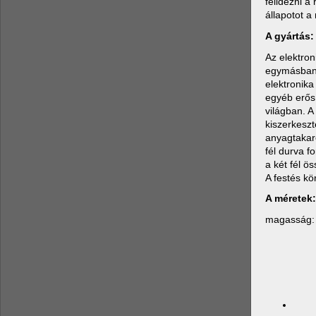
felidézni 
állapotot a 
A gyártás:
Az elektron
egymásban. 
elektronik
egyéb erősí
világban. A
kiszerkeszt
anyagtakar
fél durva f
a két fél ö
A festés kö
A méretek:
magasság: 