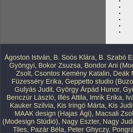
Ágoston István
,
B. Soós Klára
,
B. Szabó E
Gyöngyi
,
Bokor Zsuzsa
,
Bondor Ani (Mod
Zsolt
,
Csontos Kemény Katalin
,
Deák 
Füzesséry Erika
,
Geppetto studio (Buzo
Gulyás Judit
,
György Árpád Hunor
,
Gy
Benczúr László
,
Illés Attila
,
Imrik Erika
,
Iv
Kauker Szilvia
,
Kis Iringó Márta
,
Kis Judi
MAAK design (Hajas Ági)
,
Macsali Zsol
(Modesign Stúdió)
,
Nagy Eszter
,
Nagy Judi
Tiles
,
Pazár Béla
,
Peter Ghyczy
,
Pongr