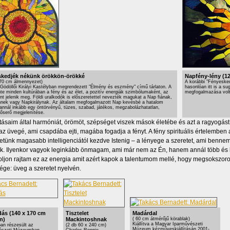
kedjék nékünk örökkön-örökké
Napfény-lény (12
170 cm álmennyezet)
A korábbi "Fényeske
a Gödöllői Királyi Kastélyban megrendezett "Élmény és eszmény" című tárlaton. A
hasonlóan itt is a s
te minden kultúrában a fény és az élet, a pozitív energiák szimbólumaként, az
megfogalmazása volt
nt jelenik meg. Földi uralkodók is előszeretettel nevezték magukat a Nap fiának,
nek vagy Napkirálynak. Az általam megfogalmazott Nap kevésbé a hatalom
 annál inkább egy öntörvényű, tüzes, szabad, játékos, megzabolázhatatlan,
őserő megjelenítése.
tásaim által harmóniát, örömöt, szépséget viszek mások életébe és azt a ragyogá
az üvegé, ami csapdába ejti, magába fogadja a fényt. A fény spirituális értelemben 
tünk magasabb intelligenciától kezdve Istenig – a lényege a szeretet, ami bennem 
k. Ilyenkor vagyok leginkább önmagam, ami már nem az Én, hanem annál több és
ljon rajtam ez az energia amit azért kapok a talentumom mellé, hogy megsokszor
ge: üveg a szeretet nyelvén.
ás (140 x 170 cm
Tisztelet
Madárdal
n)
Mackintoshnak
( 60 cm átmérőjű körablak)
Kiállítva a Magyar Iparművészeti
an részesült az
(2 db 60 x 240 cm)
Múzeum kézműveskiállításán 2001-
észeti Múzeumban
Charles Rennie