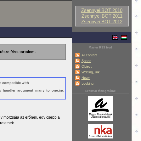
Zsennyei BOT 2010
Zsennyei BOT 2011
Zsennyei BOT 2012
Master RSS feed
tésre friss tartalom.
All content
Space
Object
Writting, link
News
e compatible with
Looking
ews_handler_argument_many_to_one.inc
Szakmai támogatóink
gy morzsája az erőnek, egy csepp a
retetnek.