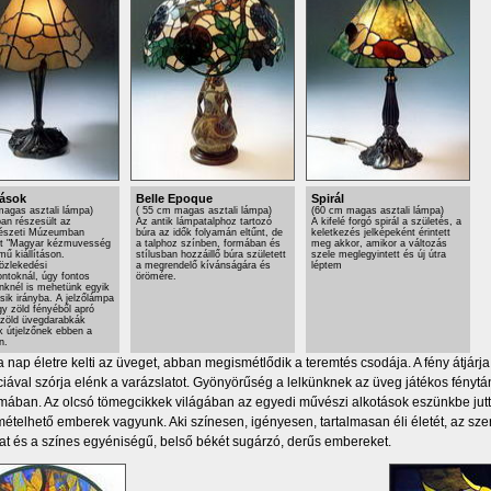
ások
Belle Epoque
Spirál
agas asztali lámpa)
( 55 cm magas asztali lámpa)
(60 cm magas asztali lámpa)
an részesült az
Az antik lámpatalphoz tartozó
A kifelé forgó spirál a születés, a
észeti Múzeumban
búra az idők folyamán eltűnt, de
keletkezés jelképeként érintett
tt "Magyar kézmuvesség
a talphoz színben, formában és
meg akkor, amikor a változás
mű kiállításon.
stílusban hozzáillő búra született
szele meglegyintett és új útra
özlekedési
a megrendelő kívánságára és
léptem
toknál, úgy fontos
örömére.
nknél is mehetünk egyik
ik irányba. A jelzőlámpa
gy zöld fényéből apró
 zöld üvegdarabkák
 útjelzőnek ebben a
n.
 nap életre kelti az üveget, abban megismétlődik a teremtés csodája. A fény átjárj
iával szórja elénk a varázslatot. Gyönyörűség a lelkünknek az üveg játékos fényt
mában. Az olcsó tömegcikkek világában az egyedi művészi alkotások eszünkbe jut
ételhető emberek vagyunk. Aki színesen, igényesen, tartalmasan éli életét, az szer
at és a színes egyéniségű, belső békét sugárzó, derűs embereket.