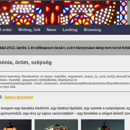
l order
Writing, link
News
Looking
Browsing
ldal 2012. április 1-én időlegesen bezárt, ezért bizonytalan ideig nem kerül feltöl
ónia, öröm, szépség
strict warning: Declaration of views_handler_argument_many_to_one::init() should b
views_handler_argument::init(&$view, $options) in
/home/emelahu/public_html/_termuves_archive/sites/all/modules/views/handlers/vi
n line 169.
ő:
Takács Bernadett
üvegem egy darabka életöröm, egy falatnyi táplálék, egy szelete a szépségnek, e
gyönyöreiből, egy rész az egész varázslatából – egy töredéke a világot átölelő sze