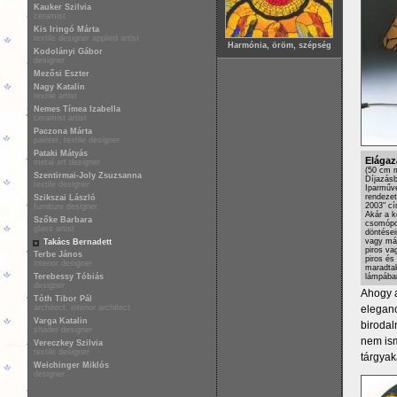
Kauker Szilvia
ceramist
Kis Iringó Márta
textile designer applied artist
Harmónia, öröm, szépség
Kodolányi Gábor
designer
Mezősi Eszter
Nagy Katalin
textile artist
Nemes Tímea Izabella
ceramist artist
Paczona Márta
painter, textile designer
Pataki Mátyás
Elágaz
metal art designer
(50 cm m
Szentirmai-Joly Zsuzsanna
Díjazásb
textile designer
Iparműv
rendeze
Szikszai László
2003" cí
furniture designer
Akár a k
Szőke Barbara
csomópon
glass artist
döntései
vagy más
Takács Bernadett
piros va
Terbe János
piros és
interior designer
maradtak
lámpába
Terebessy Tóbiás
designer
Ahogy a
Tóth Tibor Pál
eleganc
architect, interior architect
Varga Katalin
birodal
shader designer
nem ism
Vereczkey Szilvia
textile designer
tárgyak
Weichinger Miklós
designer