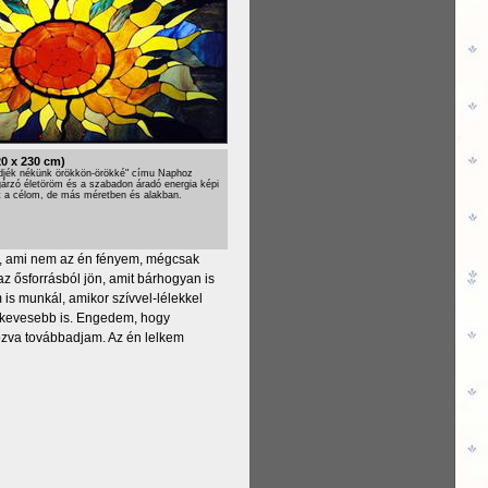
0 x 230 cm)
djék nékünk örökkön-örökké" címu Naphoz
ugárzó életöröm és a szabadon áradó energia képi
 a célom, de más méretben és alakban.
st, ami nem az én fényem, mégcsak
az ősforrásból jön, amit bárhogyan is
is munkál, amikor szívvel-lélekkel
 kevesebb is. Engedem, hogy
ozva továbbadjam. Az én lelkem