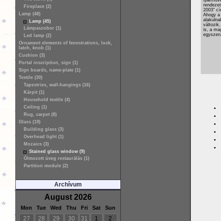
rendeze
Fireplace (2)
2003" cí
Lamp (48)
Ahogy a 
alakulna
Lamp (45)
változik,
Lámpaszobor (1)
is, a ma
egyszer
Led lamp (2)
Ornament elements of fenestrations, lock,
latch, knob (1)
Cushion (3)
Portal inscription, sign (1)
Sign boards, name-plate (1)
Textile (30)
Tapestries, wall-hangings (16)
Kárpit (1)
Household textile (4)
Ceiling (1)
Rug, carpet (8)
Glass (19)
Building glass (3)
Overhead light (1)
Mozaics (3)
Stained glass window (9)
Ólmozott üveg restaurálás (1)
Partition module (2)
Archívum
August 2026
Mon
Tue
Wed
Thu
Fri
Sat
Sun
27
28
29
30
31
1
2