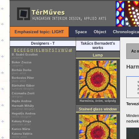
Emphasized topic: LIGHT
Space
Object
Chronologica
Designers - T
Takács Bernadett's
works
B
C
E
F
G
H
I
K
L
M
N
P
S
T
V
W
Ü
all
Az o
B. Szabó Erzsébet
Lamp
ceramist
Bokor Zsuzsa
Harm
ceramist
Borbás Dorka
glass artist
Borkovics Péter
glass artist
Bánhalmi Gábor
furniture designer
o
Csizmadia Zsolt
designer
Harmónia, öröm, szépség
Hajdu Andrea
Tervez
Harmath Mihály
Stained glass window
ceramist designer
Hegedűs Andrea
Minden 
textile designer
nedvek 
Kakasy Kinga
porcelain artist
Kanics Márta
Katona Valéria
textile artist