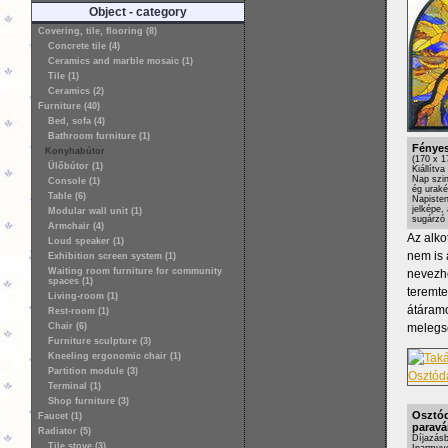
Object - category
Covering, tile, flooring (8)
Concrete tile (4)
Ceramics and marble mosaic (1)
Tile (1)
Ceramics (2)
Furniture (40)
Bed, sofa (4)
Bathroom furniture (1)
Fényes
Konyhabútor
(170 x 
Ülőbútor (1)
Kiállítv
Nap szin
Console (1)
ég uraké
Table (6)
Napisten
jelképe,
Modular wall unit (1)
sugárzó 
Armchair (4)
Az alko
Loud speaker (1)
nem is 
Exhibition screen system (1)
Waiting room furniture for community
nevezhe
spaces (1)
teremte
Living-room (1)
átáramo
Rest-room (1)
melegsé
Chair (6)
Furniture sculpture (3)
Kneeling ergonomic chair (1)
Partition module (3)
Terminal (1)
Shop furniture (3)
Osztód
Faucet (1)
paravá
Radiator (5)
Díjazásb
Tile stove (3)
Iparmuv