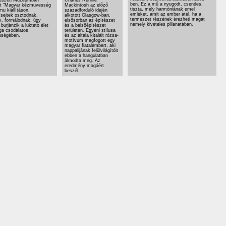
ben. Ez a mű a nyugodt, csendes,
tt "Magyar kézmuvesség
Mackintosh az előző
tiszta, mély harmóniának emel
mu kiállításon.
századforduló idején
emléket, amit az ember átél, ha a
sejtek osztódnak,
alkotott Glasgow-ban,
természet részének érezheti magát
k, formálódnak, úgy
elsősorban az építészet
némely kivételes pillanatában.
 burjánzik a lükteto élet
és a belsőépítészet
ga csodálatos
területén. Egyéni stílusa
uségében.
és az általa kitalált rózsa-
motívum megfogott egy
magyar fiatalembert, aki
nappalijának felülvilágítóit
ebben a hangulatban
álmodta meg. Az
eredmény magáért
beszél.