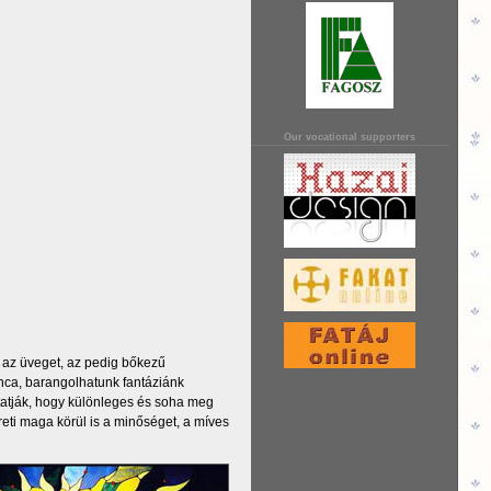
Our vocational supporters
a az üveget, az pedig bőkezű
ánca, barangolhatunk fantáziánk
tatják, hogy különleges és soha meg
eti maga körül is a minőséget, a míves