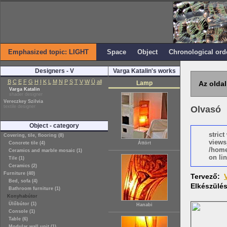
Emphasized topic: LIGHT
Space
Object
Chronological ord
Designers - V
Varga Katalin's works
B
C
E
F
G
H
I
K
L
M
N
P
S
T
V
W
Ü
all
Lamp
Az oldal
Varga Katalin
shader designer
Vereczkey Szilvia
textile designer
Olvasó
Object - category
stric
Covering, tile, flooring (8)
views
Concrete tile (4)
Áttört
/home
Ceramics and marble mosaic (1)
on lin
Tile (1)
Ceramics (2)
Furniture (40)
Tervező:
Bed, sofa (4)
Elkészülé
Bathroom furniture (1)
Konyhabútor
Ülőbútor (1)
Hanabi
Console (1)
Table (6)
Modular wall unit (1)