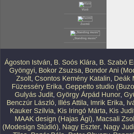
Vízió
Zuzmó
„Standing music”
Ágoston István
,
B. Soós Klára
,
B. Szabó E
Gyöngyi
,
Bokor Zsuzsa
,
Bondor Ani (Mod
Zsolt
,
Csontos Kemény Katalin
,
Deák 
Füzesséry Erika
,
Geppetto studio (Buzo
Gulyás Judit
,
György Árpád Hunor
,
Gy
Benczúr László
,
Illés Attila
,
Imrik Erika
,
Iv
Kauker Szilvia
,
Kis Iringó Márta
,
Kis Judi
MAAK design (Hajas Ági)
,
Macsali Zsol
(Modesign Stúdió)
,
Nagy Eszter
,
Nagy Judi