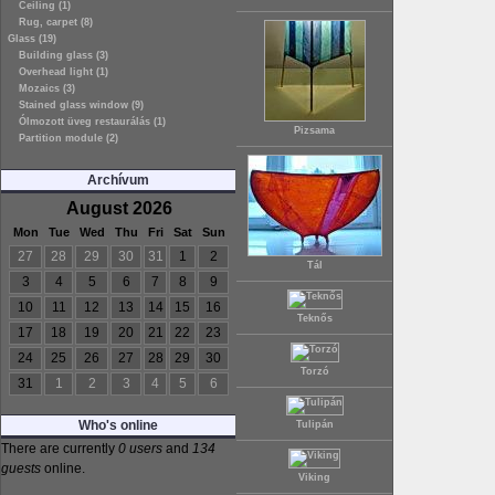
Ceiling (1)
Rug, carpet (8)
Glass (19)
Building glass (3)
Overhead light (1)
Mozaics (3)
Stained glass window (9)
Ólmozott üveg restaurálás (1)
Pizsama
Partition module (2)
Archívum
August 2026
Mon
Tue
Wed
Thu
Fri
Sat
Sun
27
28
29
30
31
1
2
Tál
3
4
5
6
7
8
9
10
11
12
13
14
15
16
Teknős
17
18
19
20
21
22
23
24
25
26
27
28
29
30
Torzó
31
1
2
3
4
5
6
Who's online
Tulipán
There are currently
0 users
and
134
guests
online.
Viking