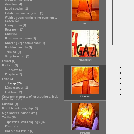
Armchair (4)
Loud speaker (1)
Exhibition screen system (1)
Waiting room furniture for community
spaces (1)
Láng
Living-room (1)
Rest-room (1)
Chair (6)
Furniture sculpture (3)
Kneeling ergonomic chair (1)
Partition module (3)
Terminal (1)
Shop furniture (3)
Magazin4
Faucet (1)
Radiator (5)
Tile stove (3)
Fireplace (2)
Lamp (48)
Lamp (45)
Lámpaszobor (1)
Led lamp (2)
Olvasó
Ornament elements of fenestrations, lock,
latch, knob (1)
Cushion (3)
Portal inscription, sign (1)
Sign boards, name-plate (1)
Textile (30)
Tapestries, wall-hangings (16)
Kárpit (1)
Household textile (4)
Piramis