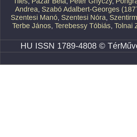
Tiles
,
Pazár Béla
,
Peter Ghyczy
,
Pongr
Andrea
,
Szabó Adalbert-Georges (187
Szentesi Manó
,
Szentesi Nóra
,
Szentirm
Terbe János
,
Terebessy Tóbiás
,
Tolnai 
HU ISSN 1789-4808 © TérMűve