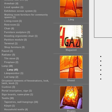
Armchair (4)
Loud speaker (1)
Exhibition screen system (1)
Waiting room furniture for community
spaces (1)
Láng
Living-room (1)
Rest-room (1)
Chair (6)
Furniture sculpture (3)
Kneeling ergonomic chair (1)
Partition module (3)
Terminal (1)
Shop furniture (3)
Magazin4
Faucet (1)
Radiator (5)
Tile stove (3)
Fireplace (2)
Lamp (48)
Lamp (45)
Lámpaszobor (1)
Led lamp (2)
Olvasó
Ornament elements of fenestrations, lock,
latch, knob (1)
Cushion (3)
Portal inscription, sign (1)
Sign boards, name-plate (1)
Textile (30)
Tapestries, wall-hangings (16)
Kárpit (1)
Household textile (4)
Piramis