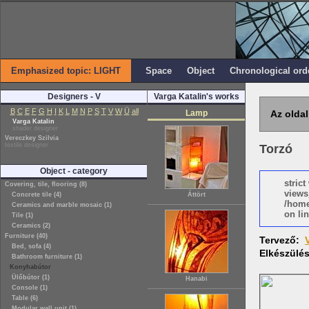
Emphasized topic: LIGHT
Space
Object
Chronological ord
Designers - V
Varga Katalin's works
B
C
E
F
G
H
I
K
L
M
N
P
S
T
V
W
Ü
all
Lamp
Az oldal
Varga Katalin
shader designer
Vereczkey Szilvia
textile designer
Torzó
Object - category
stric
Covering, tile, flooring (8)
views
Concrete tile (4)
Áttört
/home
Ceramics and marble mosaic (1)
on lin
Tile (1)
Ceramics (2)
Furniture (40)
Tervező:
Bed, sofa (4)
Elkészülé
Bathroom furniture (1)
Konyhabútor
Ülőbútor (1)
Hanabi
Console (1)
Table (6)
Modular wall unit (1)