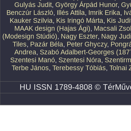
Gulyás Judit
,
György Árpád Hunor
,
Gy
Benczúr László
,
Illés Attila
,
Imrik Erika
,
Iv
Kauker Szilvia
,
Kis Iringó Márta
,
Kis Judi
MAAK design (Hajas Ági)
,
Macsali Zsol
(Modesign Stúdió)
,
Nagy Eszter
,
Nagy Judi
Tiles
,
Pazár Béla
,
Peter Ghyczy
,
Pongr
Andrea
,
Szabó Adalbert-Georges (187
Szentesi Manó
,
Szentesi Nóra
,
Szentirm
Terbe János
,
Terebessy Tóbiás
,
Tolnai 
HU ISSN 1789-4808 © TérMűve