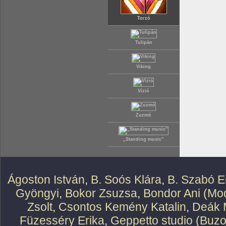
Torzó
Tulipán
Viking
Vízió
Zuzmó
„Standing music”
Ágoston István
,
B. Soós Klára
,
B. Szabó E
Gyöngyi
,
Bokor Zsuzsa
,
Bondor Ani (Mod
Zsolt
,
Csontos Kemény Katalin
,
Deák 
Füzesséry Erika
,
Geppetto studio (Buzo