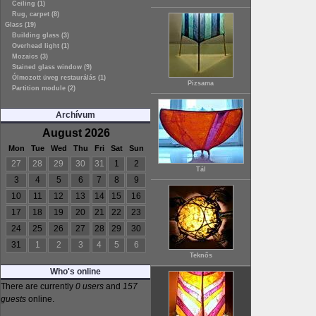
Ceiling (1)
Rug, carpet (8)
Glass (19)
Building glass (3)
Overhead light (1)
Mozaics (3)
Stained glass window (9)
Ólmozott üveg restaurálás (1)
Pizsama
Partition module (2)
Archívum
August 2026
Mon
Tue
Wed
Thu
Fri
Sat
Sun
27
28
29
30
31
1
2
Tál
3
4
5
6
7
8
9
10
11
12
13
14
15
16
17
18
19
20
21
22
23
24
25
26
27
28
29
30
31
1
2
3
4
5
6
Teknős
Who's online
There are currently
0 users
and
157
guests
online.