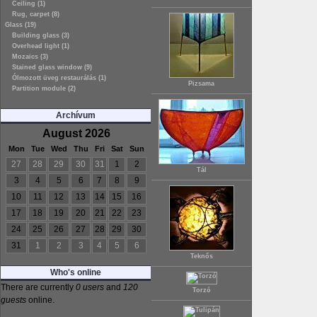
Ceiling (1)
Rug, carpet (8)
Glass (19)
Building glass (3)
Overhead light (1)
Mozaics (3)
Stained glass window (9)
Ólmozott üveg restaurálás (1)
Pizsama
Partition module (2)
Archívum
August 2026
Mon
Tue
Wed
Thu
Fri
Sat
Sun
27
28
29
30
31
1
2
Tál
3
4
5
6
7
8
9
10
11
12
13
14
15
16
17
18
19
20
21
22
23
24
25
26
27
28
29
30
31
1
2
3
4
5
6
Teknős
Who's online
There are currently
0 users
and
120
Torzó
guests
online.