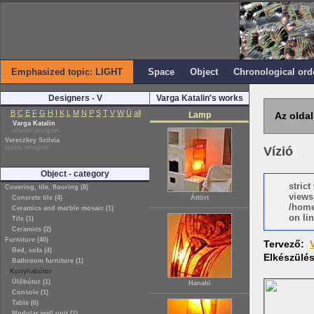
Emphasized topic: LIGHT
Space
Object
Chronological ord
Designers - V
Varga Katalin's works
B
C
E
F
G
H
I
K
L
M
N
P
S
T
V
W
Ü
all
Lamp
Az oldal
Varga Katalin
shader designer
Vereczkey Szilvia
textile designer
Vízió
Object - category
stric
Covering, tile, flooring (8)
views
Concrete tile (4)
Áttört
/home
Ceramics and marble mosaic (1)
on lin
Tile (1)
Ceramics (2)
Furniture (40)
Tervező:
Bed, sofa (4)
Elkészülé
Bathroom furniture (1)
Konyhabútor
Ülőbútor (1)
Hanabi
Console (1)
Table (6)
Modular wall unit (1)