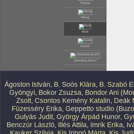
Tulipán
Viking
Vízió
Zuzmó
„Standing music”
Ágoston István
,
B. Soós Klára
,
B. Szabó E
Gyöngyi
,
Bokor Zsuzsa
,
Bondor Ani (Mod
Zsolt
,
Csontos Kemény Katalin
,
Deák 
Füzesséry Erika
,
Geppetto studio (Buzo
Gulyás Judit
,
György Árpád Hunor
,
Gy
Benczúr László
,
Illés Attila
,
Imrik Erika
,
Iv
Kauker Szilvia
,
Kis Iringó Márta
,
Kis Judi