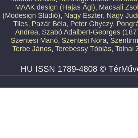
MAAK design (Hajas Ági)
,
Macsali Zsol
(Modesign Stúdió)
,
Nagy Eszter
,
Nagy Judi
Tiles
,
Pazár Béla
,
Peter Ghyczy
,
Pongr
Andrea
,
Szabó Adalbert-Georges (187
Szentesi Manó
,
Szentesi Nóra
,
Szentirm
Terbe János
,
Terebessy Tóbiás
,
Tolnai 
HU ISSN 1789-4808 © TérMűve