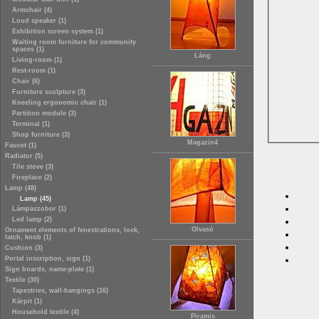
Armchair (4)
Loud speaker (1)
Exhibition screen system (1)
Waiting room furniture for community
spaces (1)
Láng
Living-room (1)
Rest-room (1)
Chair (6)
Furniture sculpture (3)
Kneeling ergonomic chair (1)
Partition module (3)
Terminal (1)
Shop furniture (3)
Magazin4
Faucet (1)
Radiator (5)
Tile stove (3)
Fireplace (2)
Lamp (48)
Lamp (45)
Lámpaszobor (1)
Led lamp (2)
Olvasó
Ornament elements of fenestrations, lock,
latch, knob (1)
Cushion (3)
Portal inscription, sign (1)
Sign boards, name-plate (1)
Textile (30)
Tapestries, wall-hangings (16)
Kárpit (1)
Household textile (4)
Piramis