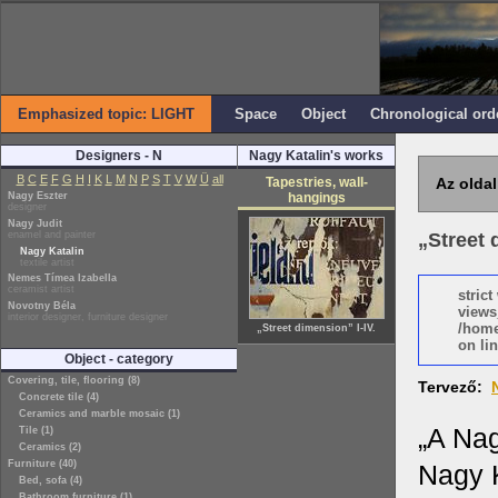
Emphasized topic: LIGHT
Space
Object
Chronological ord
Designers - N
Nagy Katalin's works
B
C
E
F
G
H
I
K
L
M
N
P
S
T
V
W
Ü
all
Tapestries, wall-
Az oldal
Nagy Eszter
hangings
designer
Nagy Judit
enamel and painter
„Street 
Nagy Katalin
textile artist
Nemes Tímea Izabella
ceramist artist
stric
Novotny Béla
views
interior designer, furniture designer
/home
„Street dimension” I-IV.
on lin
Object - category
Covering, tile, flooring (8)
Tervező:
Concrete tile (4)
Ceramics and marble mosaic (1)
„A Nag
Tile (1)
Ceramics (2)
Furniture (40)
Nagy K
Bed, sofa (4)
Bathroom furniture (1)