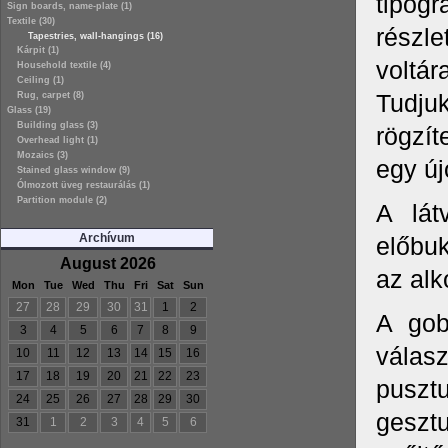
tipogr
Sign boards, name-plate (1)
Textile (30)
részle
Tapestries, wall-hangings (16)
Kárpit (1)
voltár
Household textile (4)
Ceiling (1)
Tudjuk
Rug, carpet (8)
Glass (19)
Building glass (3)
rögzí
Overhead light (1)
Mozaics (3)
egy új
Stained glass window (9)
Ólmozott üveg restaurálás (1)
Partition module (2)
A lát
Archívum
előbu
August 2026
az alk
Mon
Tue
Wed
Thu
Fri
Sat
Sun
27
28
29
30
31
1
2
A gob
3
4
5
6
7
8
9
válasz
10
11
12
13
14
15
16
17
18
19
20
21
22
23
puszt
24
25
26
27
28
29
30
geszt
31
1
2
3
4
5
6