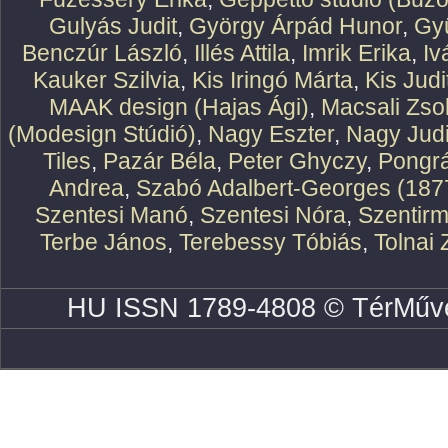
Gulyás Judit
,
György Árpád Hunor
,
Gy
Benczúr László
,
Illés Attila
,
Imrik Erika
,
Iv
Kauker Szilvia
,
Kis Iringó Márta
,
Kis Judi
MAAK design (Hajas Ági)
,
Macsali Zsol
(Modesign Stúdió)
,
Nagy Eszter
,
Nagy Judi
Tiles
,
Pazár Béla
,
Peter Ghyczy
,
Pongr
Andrea
,
Szabó Adalbert-Georges (187
Szentesi Manó
,
Szentesi Nóra
,
Szentirm
Terbe János
,
Terebessy Tóbiás
,
Tolnai 
HU ISSN 1789-4808 © TérMűve