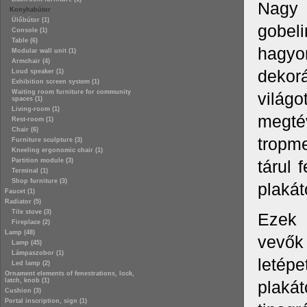
Nagy 
Konyhabútor
Ülőbútor (1)
gobel
Console (1)
Table (6)
hagy
Modular wall unit (1)
Armchair (4)
dekor
Loud speaker (1)
Exhibition screen system (1)
Waiting room furniture for community
világo
spaces (1)
Living-room (1)
megté
Rest-room (1)
Chair (6)
tropme
Furniture sculpture (3)
Kneeling ergonomic chair (1)
Partition module (3)
tárul 
Terminal (1)
Shop furniture (3)
plakát
Faucet (1)
Radiator (5)
Tile stove (3)
Ezek 
Fireplace (2)
Lamp (48)
vevők 
Lamp (45)
Lámpaszobor (1)
letépe
Led lamp (2)
Ornament elements of fenestrations, lock,
latch, knob (1)
plaká
Cushion (3)
Portal inscription, sign (1)