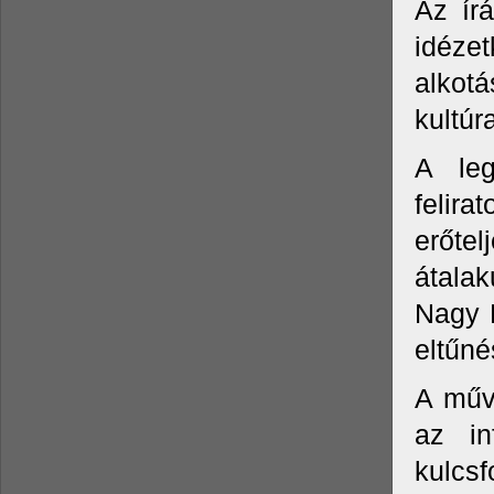
Az ír
idéze
alkotá
kultúr
A leg
felira
erőte
átalak
Nagy K
eltűné
A művé
az in
kulcsf