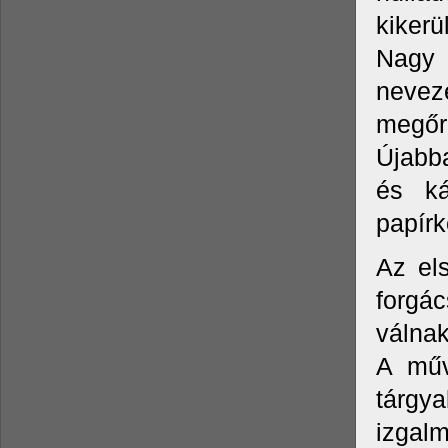
kikerü
Nagy 
nevez
megőri
Újabba
és ká
papírk
Az els
forgác
válnak
A műv
tárgy
izgal