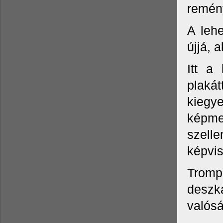
remény
A lehe
újjá, 
Itt a
plakát
kiegy
képme
szelle
képvise
Tromp
deszk
valós