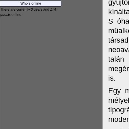
gyűjtő
Who's online
There are currently
0 users
and
174
kínálta
guests
online.
S óha
műalk
társad
neoav
talán
megérk
is.
Egy m
mélye
tipog
modern