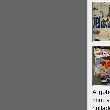
A gob
mint a
hulla