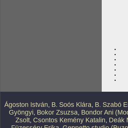
Ágoston István
,
B. Soós Klára
,
B. Szabó E
Gyöngyi
,
Bokor Zsuzsa
,
Bondor Ani (Mod
Zsolt
,
Csontos Kemény Katalin
,
Deák 
Füzesséry Erika
,
Geppetto studio (Buzo