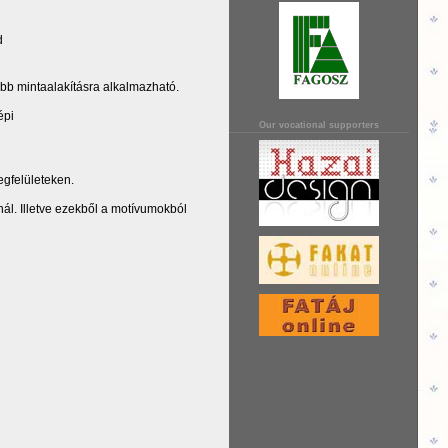
d
abb mintaalakításra alkalmazható.
épi
Our vocational supporters
egfelületeken.
nál. Illetve ezekből a motívumokból