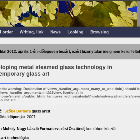
l order
Writing, link
News
Looking
Browsing
ldal 2012. április 1-én időlegesen bezárt, ezért bizonytalan ideig nem kerül feltöl
loping metal steamed glass technology in
emporary glass art
strict warning: Declaration of views_handler_argument_many_to_one::init() should b
views_handler_argument::init(&$view, $options) in
/home/emelahu/public_html/_termuves_archive/sites/all/modules/views/handlers/vi
n line 169.
ő:
Szőke Barbara
glass artist
lés idõpontja:
2007
 a
Moholy-Nagy László Formatervezési Ösztöndíj
keretében készült.
-art technológia: