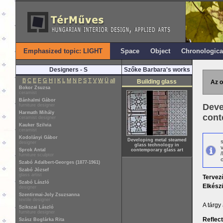
Emphasized topic: LIGHT
Space
Object
Chronologica
Designers - S
Szőke Barbara's works
B
C
E
F
G
H
I
K
L
M
N
P
S
T
V
W
Ü
all
Building glass
Az o
Bokor Zsuzsa
ceramist
Bánhalmi Gábor
Deve
furniture designer
Harmath Mihály
cont
ceramist designer
Kauker Szilvia
ceramist
Kodolányi Gábor
Developing metal steamed
designer
glass technology in
Sprok Antal
contemporary glass art
furniture sculptor
o
Szabó Adalbert-Georges (1877-1961)
Szabó József
glass artist
Tervez
Szabó László
Elkészü
designer
Szentirmai-Joly Zsuzsanna
textile designer
A tárgy
Szikszai László
furniture designer
Reflect
Szász Boglárka Rita