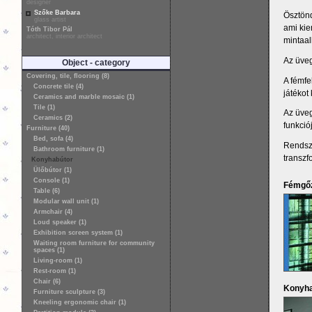
designer
Szőke Barbara
Ösztönd
glass artist
ami kie
Tóth Tibor Pál
architect, interior architect
mintaal
Az üveg
Object - category
Covering, tile, flooring (8)
A fémfe
Concrete tile (4)
játékot
Ceramics and marble mosaic (1)
Tile (1)
Az üveg
Ceramics (2)
funkció
Furniture (40)
Bed, sofa (4)
Rendsze
Bathroom furniture (1)
transzf
Konyhabútor
Ülőbútor (1)
Console (1)
Fémgőz
Table (6)
Modular wall unit (1)
Armchair (4)
Loud speaker (1)
Exhibition screen system (1)
Waiting room furniture for community
spaces (1)
Living-room (1)
Rest-room (1)
Chair (6)
Konyha 
Furniture sculpture (3)
Kneeling ergonomic chair (1)