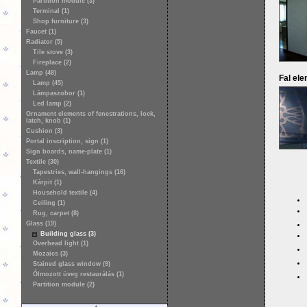
Partition module (3)
Terminal (1)
Shop furniture (3)
Faucet (1)
Radiator (5)
Tile stove (3)
Fireplace (2)
Lamp (48)
Fal el
Lamp (45)
Lámpaszobor (1)
Led lamp (2)
Ornament elements of fenestrations, lock,
latch, knob (1)
Cushion (3)
Portal inscription, sign (1)
Sign boards, name-plate (1)
Textile (30)
Tapestries, wall-hangings (16)
Kárpit (1)
Household textile (4)
Ceiling (1)
Rug, carpet (8)
Glass (19)
Building glass (3)
Overhead light (1)
Mozaics (3)
Stained glass window (9)
Ólmozott üveg restaurálás (1)
Partition module (2)