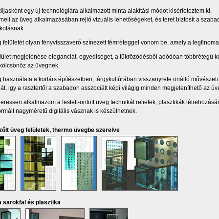
íjasként egy új technológiára alkalmazott minta alakítási módot kisérleteztem ki,
meli az üveg alkalmazásában rejlő vizuális lehetőségeket, és teret biztosít a szaba
kotásnak.
 felületét olyan fényvisszaverő színezett fémréteggel vonom be, amely a legfinom
lület megjelenése eleganciát, egyediséget, a tükröződésből adódóan tőbbrétegű k
 kölcsönöz az üvegnek.
 használata a kortárs építészetben, tárgykultúrában visszanyrete önálló művészeti
ját, igy a rasztertől a szabadon asszociált képi világig minden megjeleníthető az üv
ressen alkalmazom a festett-öntött üveg technikát reliefek, plasztikák létrehozásá
ormált nagyméretű digitális vásznak is készülhetnek.
őlt üveg felületek, thermo üvegbe szerelve
sarokfal és plasztika