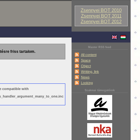
Zsennyei BOT 2010
Zsennyei BOT 2011
Zsennyei BOT 2012
Master RSS feed
tésre friss tartalom.
All content
Space
Object
Writting, link
News
Looking
e compatible with
Szakmai támogatóink
ews_handler_argument_many_to_one.inc