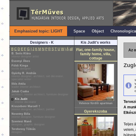
Emphasized topic: LIGHT
Space
Object
Chronologica
Designers - K
Kis Judit's works
B
C
D
E
F
G
I
J
K
M
N
P
R
S
T
U
W
i
Á
all
Flat, one-family house,
Az o
B. Soós Klára
family home, villa,
interior designer artist
cottage
Eszenyi Ákos
Zugl
Földi Kinga
textile designer
Gyürky R. András
interior designer, architect, set decorator,
specialist writer
Illés Attila
leader interior architect
o
Jakab Csaba
architect, interior architect, furniture designer
Kis Judit
Tervez
interior decorator
Velence fürdői apartman
Kisszebeni Marcell †
A munk
interior designer, architect, painter
Gyerekszoba
Elkészü
Novotny Béla
interior designer, furniture designer
Szentesi Manó
Teljes 
designer, graphic designer
Terebessy Tóbiás
velem, 
designer
bútorok