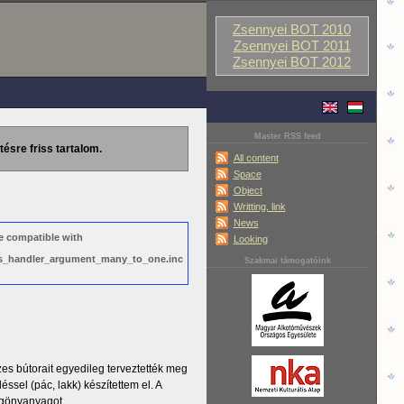
Zsennyei BOT 2010
Zsennyei BOT 2011
Zsennyei BOT 2012
Master RSS feed
tésre friss tartalom.
All content
Space
Object
Writting, link
News
e compatible with
Looking
ews_handler_argument_many_to_one.inc
Szakmai támogatóink
es bútorait egyedileg terveztették meg
ssel (pác, lakk) készítettem el. A
ggönyanyagot.