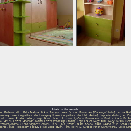
Artists on the website:
or
,
Bartalus Ildikó
,
Beke Mátyás
,
Bokor Gyöngyi
,
Bokor Zsuzsa
,
Bondor Ani (Modesign Stúdió)
,
Borbás Dor
zesséry Erika
,
Geppetto studio (Buzogány Ildikó)
,
Geppetto studio (Elek Márton)
,
Geppetto studio (Elek Má
ónika
,
Jakab Csaba
,
Kakasy Kinga
,
Kanics Márta
,
Kaszanitzky Anna
,
Katona Valéria
,
Kauker Szilvia
,
Kis Ir
la
,
Mezősi Eszter
,
Modellab
,
Molnár Eszter (Modesign Stúdió)
,
Nagy Eszter
,
Nagy Judit
,
Nagy Katalin
,
Neme
 Wargha Andrea
,
Szabó Adalbert-Georges (1877-1961)
,
Szabó József
,
Szabó László
,
Szabó Otília
,
Szász Bo
Terbe János
,
Terebessy Tóbiás
,
Tolnai Zsolt István
,
Tóth Tibor Pál
,
Üveges Péter
,
Uhrin Andrea
,
Varga Kata