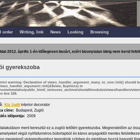
l order
Writing, link
News
Looking
Browsing
ldal 2012. április 1-én időlegesen bezárt, ezért bizonytalan ideig nem kerül feltöl
ói gyerekszoba
strict warning: Declaration of views_handler_argument_many_to_one::init() should b
views_handler_argument::init(&$view, $options) in
/home/emelahu/public_html/_termuves_archive/sites/all/modules/views/handlers/vi
n line 169.
ő:
Kis Judit
interior decorator
a címe:
Budapest, Zugló
lés idõpontja:
2009
átalakuláson ment keresztül ez a zuglói tetőtéri gyerekszoba. Megrendelőim az össz
amelyeket végül nyírfafurnéros bútorlapból és káros anyagoktól mentes felületkezelé
on megjelenő virágmotívumhoz kerestünk színben és mintában hozzá hasonló fü