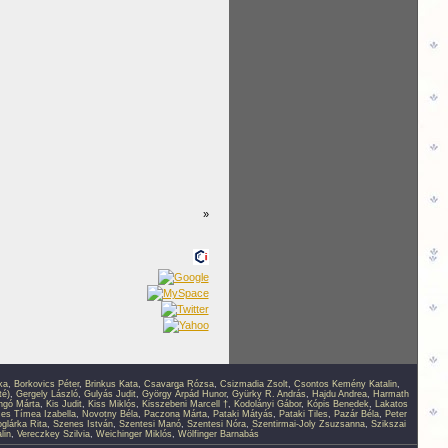
»
ka
,
Borkovics Péter
,
Brinkus Kata
,
Csavarga Rózsa
,
Csizmadia Zsolt
,
Csontos Kemény Katalin
,
té)
,
Gergely László
,
Gulyás Judit
,
György Árpád Hunor
,
Gyürky R. András
,
Hajdu Andrea
,
Harmath
ingó Márta
,
Kis Judit
,
Kiss Miklós
,
Kisszebeni Marcell †
,
Kodolányi Gábor
,
Kópis Benedek
,
Lakatos
s Tímea Izabella
,
Novotny Béla
,
Paczona Márta
,
Pataki Mátyás
,
Pataki Tiles
,
Pazár Béla
,
Peter
glárka Rita
,
Szenes István
,
Szentesi Manó
,
Szentesi Nóra
,
Szentirmai-Joly Zsuzsanna
,
Szikszai
lin
,
Vereczkey Szilvia
,
Weichinger Miklós
,
Wölfinger Barnabás