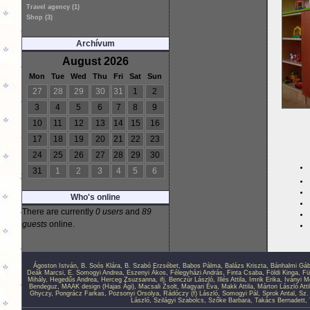
Travel agency (1)
Shop (3)
Archívum
August 2026
Mon
Tue
Wed
Thu
Fri
Sat
Sun
27
28
29
30
31
1
2
3
4
5
6
7
8
9
10
11
12
13
14
15
16
17
18
19
20
21
22
23
24
25
26
27
28
29
30
31
1
2
3
4
5
6
Who's online
There are currently
0 users
and
89
guests
online.
Ágoston István
,
B. Soós Klára
,
B. Szabó Erzsébet
,
Babos Pálma
,
Balázs Kriszta
,
Bánhalmi Gáb
Deák Marcsi
,
E. Somogyi Andrea
,
Eszenyi Ákos
,
Félegyházi András
,
Finta Csaba
,
Földi Kinga
,
Fü
Mihály
,
Hegedűs Andrea
,
Herceg Zsuzsanna
,
ifj. Benczúr László
,
Illés Attila
,
Imrik Erika
,
Iványi M
Bendeguz
,
MAAK design (Hajas Ági)
,
Macsali Zsolt
,
Magyari Éva
,
Makk Attila
,
Márton László Atti
Ghyczy
,
Pongrácz Farkas
,
Pozsonyi Orsolya
,
Rádóczy (f) László
,
Somogyi Pál
,
Sprok Antal
,
Sz.
László
,
Szilágyi Szabolcs
,
Szőke Barbara
,
Takács Bernadett
,