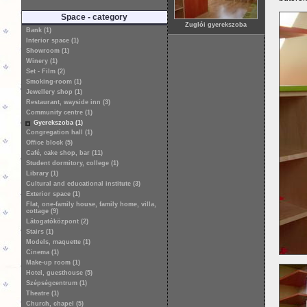
Space - category
Zuglói gyerekszoba
Bank (1)
Interior space (1)
Showroom (1)
Winery (1)
Set - Film (2)
Smoking-room (1)
Jewellery shop (1)
Restaurant, wayside inn (3)
Community centre (1)
Gyerekszoba (1)
Congregation hall (1)
Office block (5)
Café, cake shop, bar (11)
Student dormitory, college (1)
Library (1)
Cultural and educational institute (3)
Exterior space (1)
Flat, one-family house, family home, villa,
cottage (9)
Látogatóközpont (2)
Stairs (1)
Models, maquette (1)
Cinema (1)
Make-up room (1)
Hotel, guesthouse (5)
Szépségcentrum (1)
Theatre (1)
Church, chapel (5)