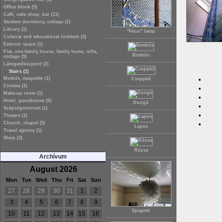
Office block (5)
Café, cake shop, bar (11)
Student dormitory, college (1)
Library (1)
"Pécsi" lamp
Cultural and educational institute (3)
Exterior space (1)
Flat, one-family house, family home, villa,
Bimbós
cottage (9)
Látogatóközpont (2)
Stairs (1)
Models, maquette (1)
Cseppkő
Cinema (1)
Make-up room (1)
Hotel, guesthouse (5)
Dongó
Szépségcentrum (1)
Theatre (1)
Church, chapel (5)
Lapos
Travel agency (1)
Shop (3)
Rózsa
Archívum
August 2026
Mon
Tue
Wed
Thu
Fri
Sat
Sun
27
28
29
30
31
1
2
3
4
5
6
7
8
9
Spagetti
10
11
12
13
14
15
16