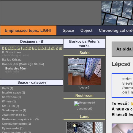
Emphasized topic: LIGHT
Space
Object
Chronological ord
Designers - B
Borkovics Péter's
works
B
C
D
E
F
G
I
J
K
M
N
P
R
S
T
U
W
i
Á
all
Az oldal
B. Soós Klára
Stairs
interior designer artist
Balázs Kriszta
Lépcső
Bondor Ani (Modesign Stúdió)
Borkovics Péter
glass artist
stric
Space - category
views
/home
Lépcső
Bank (1)
on lin
Interior space (1)
Rest-room
Showroom (1)
Winery (1)
Tervező:
Set - Film (2)
A munka c
Üvegmosdó
Smoking-room (1)
Elkészülé
Jewellery shop (1)
Lamp
Restaurant, wayside inn (3)
Community centre (1)
Gyerekszoba (1)
Congregation hall (1)