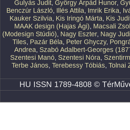
Gulyás Judit
,
György Árpád Hunor
,
Gy
Benczúr László
,
Illés Attila
,
Imrik Erika
,
Iv
Kauker Szilvia
,
Kis Iringó Márta
,
Kis Judi
MAAK design (Hajas Ági)
,
Macsali Zsol
(Modesign Stúdió)
,
Nagy Eszter
,
Nagy Judi
Tiles
,
Pazár Béla
,
Peter Ghyczy
,
Pongr
Andrea
,
Szabó Adalbert-Georges (187
Szentesi Manó
,
Szentesi Nóra
,
Szentirm
Terbe János
,
Terebessy Tóbiás
,
Tolnai 
HU ISSN 1789-4808 © TérMűve