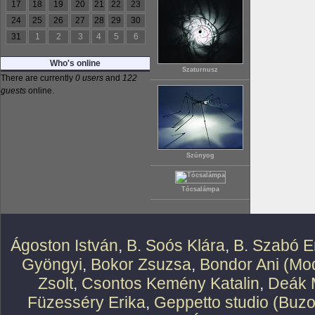
17
18
19
20
21
22
23
24
25
26
27
28
29
30
31
1
2
3
4
5
6
Who's online
Szaturnusz
There are currently
0 users
and
122
guests
online.
Szúnyog
Tócsalámpa
Ágoston István
,
B. Soós Klára
,
B. Szabó E
Gyöngyi
,
Bokor Zsuzsa
,
Bondor Ani (Mod
Zsolt
,
Csontos Kemény Katalin
,
Deák 
Füzesséry Erika
,
Geppetto studio (Buzo