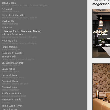
Jakab Csaba
megoldások
architect, interior architect, furniture designer
Kis Judit
interior decorator
Kisszebeni Marcell †
interior designer, architect, painter
Makk Attila
interior designer
Modellab
Molnár Eszter (Modesign Stúdió)
Márton László Attila
interior designer, furniture designer
Novotny Béla
interior designer, furniture designer
Pataki Mátyás
metal art designer
Rádóczy (f) László
Somogyi Pál
Ferenczy prize interior designer
Sz. Wargha Andrea
interior decorator
Szabó Otília
interior decorator
Szenes István
interior designer artist
Szentesi Manó
designer, graphic designer
Szentesi Nóra
interior decorator
Szilágyi Szabolcs
architect designer artist
Terebessy Tóbiás
designer
Tolnai Zsolt István
Uhrin Andrea