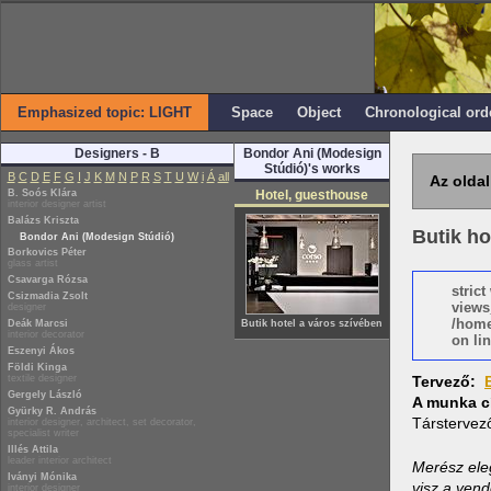
Emphasized topic: LIGHT
Space
Object
Chronological ord
Designers - B
Bondor Ani (Modesign
Stúdió)'s works
B
C
D
E
F
G
I
J
K
M
N
P
R
S
T
U
W
i
Á
all
Az oldal
B. Soós Klára
Hotel, guesthouse
interior designer artist
Balázs Kriszta
Butik ho
Bondor Ani (Modesign Stúdió)
Borkovics Péter
glass artist
Csavarga Rózsa
stric
Csizmadia Zsolt
views
designer
/home
Deák Marcsi
Butik hotel a város szívében
interior decorator
on lin
Eszenyi Ákos
Földi Kinga
textile designer
Tervező:
Gergely László
A munka c
Gyürky R. András
Társtervez
interior designer, architect, set decorator,
specialist writer
Illés Attila
leader interior architect
Merész ele
Iványi Mónika
visz a vend
interior designer