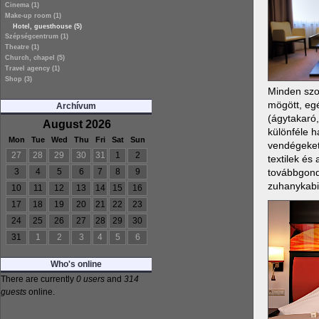
Cinema (1)
Make-up room (1)
Hotel, guesthouse (5)
Szépségcentrum (1)
Theatre (1)
Church, chapel (5)
Travel agency (1)
Shop (3)
Minden szob
mögött, egé
Archívum
(ágytakaró,
August 2026
különféle h
Mon
Tue
Wed
Thu
Fri
Sat
Sun
vendégeket.
27
28
29
30
31
1
2
textilek és
továbbgondo
3
4
5
6
7
8
9
zuhanykabi
10
11
12
13
14
15
16
17
18
19
20
21
22
23
24
25
26
27
28
29
30
31
1
2
3
4
5
6
Who's online
There are currently
0 users
and
314
guests
online.