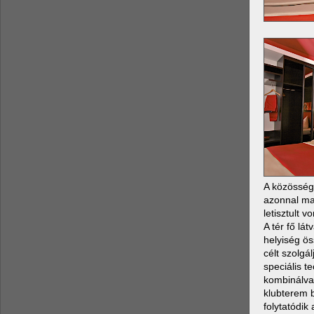
A közösségi
azonnal mag
letisztult 
A tér fő lá
helyiség ös
célt szolgá
speciális t
kombinálva.
klubterem b
folytatódik