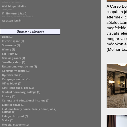
interior decorator
A Corso Bo
Weichinger Miklós
designer
csupán a jó
ifj. Benczúr László
éttermek, c
architect, interior architect
Ágoston István
sétálóutcá
megfelelőe
Space - category
vizuális el
Bank (1)
megtartva a
Interior space (1)
módokon és 
Showroom (1)
(Molnár Es
Winery (1)
Set - Film (2)
Smoking-room (1)
Jewellery shop (1)
Restaurant, wayside inn (3)
Community centre (1)
Gyerekszoba (1)
Congregation hall (1)
Office block (5)
Café, cake shop, bar (11)
Student dormitory, college (1)
Library (1)
Cultural and educational institute (3)
Exterior space (1)
Flat, one-family house, family home, villa,
cottage (9)
Látogatóközpont (2)
Stairs (1)
Models, maquette (1)