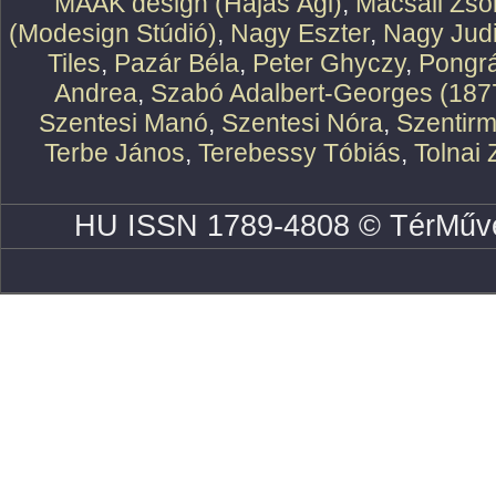
MAAK design (Hajas Ági)
,
Macsali Zsol
(Modesign Stúdió)
,
Nagy Eszter
,
Nagy Judi
Tiles
,
Pazár Béla
,
Peter Ghyczy
,
Pongr
Andrea
,
Szabó Adalbert-Georges (187
Szentesi Manó
,
Szentesi Nóra
,
Szentirm
Terbe János
,
Terebessy Tóbiás
,
Tolnai 
HU ISSN 1789-4808 © TérMűve