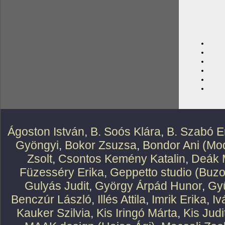
Ágoston István
,
B. Soós Klára
,
B. Szabó E
Gyöngyi
,
Bokor Zsuzsa
,
Bondor Ani (Mod
Zsolt
,
Csontos Kemény Katalin
,
Deák 
Füzesséry Erika
,
Geppetto studio (Buzo
Gulyás Judit
,
György Árpád Hunor
,
Gy
Benczúr László
,
Illés Attila
,
Imrik Erika
,
Iv
Kauker Szilvia
,
Kis Iringó Márta
,
Kis Judi