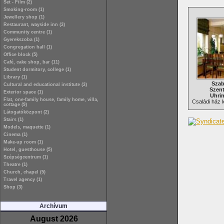
Set - Film (2)
Smoking-room (1)
Jewellery shop (1)
Restaurant, wayside inn (3)
Community centre (1)
Gyerekszoba (1)
Congregation hall (1)
Office block (5)
Café, cake shop, bar (11)
Student dormitory, college (1)
Library (1)
Szab
Cultural and educational institute (3)
Szent
Exterior space (1)
Uhri
Flat, one-family house, family home, villa,
Családi ház l
cottage (9)
Látogatóközpont (2)
Stairs (1)
Models, maquette (1)
Cinema (1)
Make-up room (1)
Hotel, guesthouse (5)
Szépségcentrum (1)
Theatre (1)
Church, chapel (5)
Travel agency (1)
Shop (3)
Archívum
August 2026