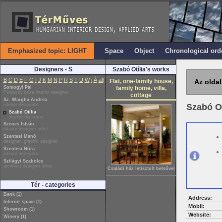
Emphasized topic: LIGHT
Space
Object
Chronological ord
Designers - S
Szabó Otília's works
B
C
D
E
F
G
I
J
K
M
N
P
R
S
T
U
W
i
Á
all
Flat, one-family house,
Az oldal
Somogyi Pál
family home, villa,
Ferenczy prize interior designer
cottage
Sz. Wargha Andrea
interior decorator
Szabó Ot
Szabó Otília
interior decorator
Szenes István
interior designer artist
Szentesi Manó
designer, graphic designer
Szentesi Nóra
interior decorator
Szilágyi Szabolcs
architect designer artist
Családi ház letisztult belsővel
Tér - categories
Bank (1)
Address:
Interior space (1)
Mobil:
Showroom (1)
Website:
Winery (1)