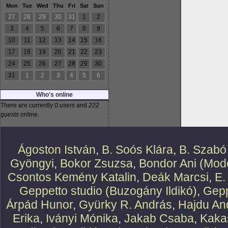
Mon
Tue
Wed
Thu
Fri
Sat
Sun
27
28
29
30
31
1
2
3
4
5
6
7
8
9
10
11
12
13
14
15
16
17
18
19
20
21
22
23
24
25
26
27
28
29
30
31
1
2
3
4
5
6
Who's online
There are currently
0 users
and
222
guests
online.
Ágoston István
,
B. Soós Klára
,
B. Szabó
Gyöngyi
,
Bokor Zsuzsa
,
Bondor Ani (Mode
Csontos Kemény Katalin
,
Deák Marcsi
,
E.
Geppetto studio (Buzogány Ildikó)
,
Gepp
Árpád Hunor
,
Gyürky R. András
,
Hajdu An
Erika
,
Iványi Mónika
,
Jakab Csaba
,
Kaka