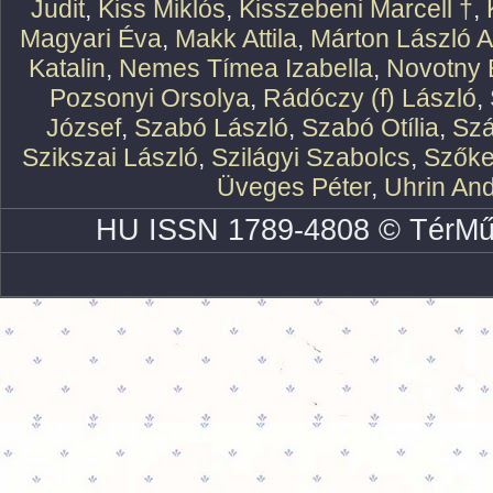
Judit
,
Kiss Miklós
,
Kisszebeni Marcell †
,
Magyari Éva
,
Makk Attila
,
Márton László At
Katalin
,
Nemes Tímea Izabella
,
Novotny 
Pozsonyi Orsolya
,
Rádóczy (f) László
,
József
,
Szabó László
,
Szabó Otília
,
Szá
Szikszai László
,
Szilágyi Szabolcs
,
Szőke
Üveges Péter
,
Uhrin An
HU ISSN 1789-4808 © TérMű