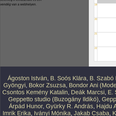
vendég
van a webhelyen.
19
20
21
22
Ágoston István
,
B. Soós Klára
,
B. Szabó 
Gyöngyi
,
Bokor Zsuzsa
,
Bondor Ani (Mode
Csontos Kemény Katalin
,
Deák Marcsi
,
E.
Geppetto studio (Buzogány Ildikó)
,
Geppe
Árpád Hunor
,
Gyürky R. András
,
Hajdu 
Imrik Erika
,
Iványi Mónika
,
Jakab Csaba
,
K