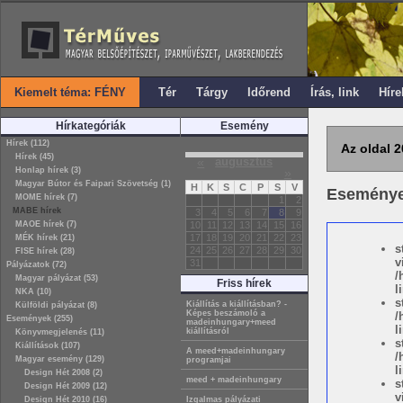
Kiemelt téma: FÉNY
Tér
Tárgy
Időrend
Írás, link
Híre
Hírkategóriák
Esemény
Hírek (112)
Az oldal 2
Hírek (45)
«
augusztus
Honlap hírek (3)
»
Magyar Bútor és Faipari Szövetség (1)
H
K
S
C
P
S
V
Esemény
MOME hírek (7)
1
2
MABE hírek
3
4
5
6
7
8
9
MAOE hírek (7)
10
11
12
13
14
15
16
17
18
19
20
21
22
23
MÉK hírek (21)
s
24
25
26
27
28
29
30
FISE hírek (28)
v
31
Pályázatok (72)
/
Magyar pályázat (53)
Friss hírek
l
NKA (10)
s
Kiállítás a kiállításban? -
Külföldi pályázat (8)
Képes beszámoló a
/
Események (255)
madeinhungary+meed
l
kiállításról
Könyvmegjelenés (11)
s
Kiállítások (107)
A meed+madeinhungary
/
Magyar esemény (129)
programjai
l
Design Hét 2008 (2)
meed + madeinhungary
s
Design Hét 2009 (12)
v
Design Hét 2010 (16)
Izgalmas pályázati