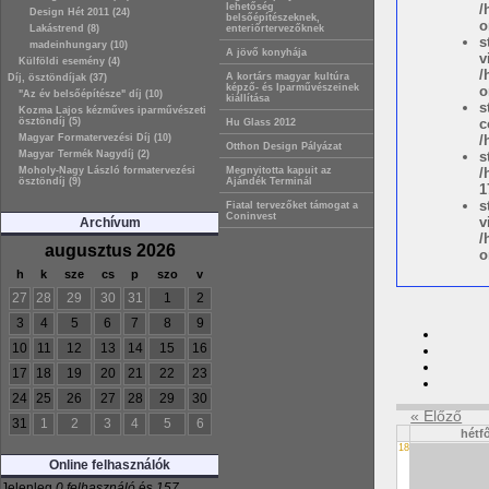
/
lehetőség
Design Hét 2011 (24)
belsőépítészeknek,
o
Lakástrend (8)
enteriőrtervezőknek
s
madeinhungary (10)
A jövő konyhája
v
Külföldi esemény (4)
/
A kortárs magyar kultúra
Díj, ösztöndíjak (37)
képző- és Iparművészeinek
o
"Az év belsőépítésze" díj (10)
kiállítása
s
Kozma Lajos kézműves iparművészeti
ösztöndíj (5)
c
Hu Glass 2012
Magyar Formatervezési Díj (10)
/
Otthon Design Pályázat
Magyar Termék Nagydíj (2)
s
Moholy-Nagy László formatervezési
/
Megnyitotta kapuit az
ösztöndíj (9)
Ajándék Terminál
1
s
Fiatal tervezőket támogat a
Coninvest
v
Archívum
/
augusztus 2026
o
h
k
sze
cs
p
szo
v
27
28
29
30
31
1
2
3
4
5
6
7
8
9
10
11
12
13
14
15
16
17
18
19
20
21
22
23
24
25
26
27
28
29
30
« Előző
31
1
2
3
4
5
6
hétf
18
Online felhasználók
Jelenleg
0 felhasználó
és
157