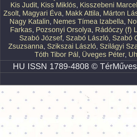
Kis Judit
,
Kiss Miklós
,
Kisszebeni Marcel
Zsolt
,
Magyari Éva
,
Makk Attila
,
Márton Lász
Nagy Katalin
,
Nemes Tímea Izabella
,
No
Farkas
,
Pozsonyi Orsolya
,
Rádóczy (f) 
Szabó József
,
Szabó László
,
Szabó O
Zsuzsanna
,
Szikszai László
,
Szilágyi Sz
Tóth Tibor Pál
,
Üveges Péter
,
Uh
HU ISSN 1789-4808 © TérMűves