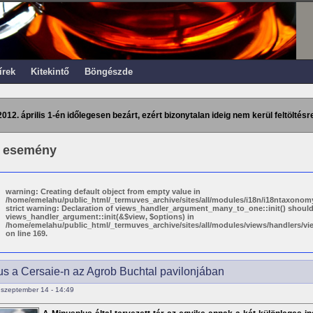
írek
Kitekintő
Böngészde
2012. április 1-én időlegesen bezárt, ezért bizonytalan ideig nem kerül feltöltésre
i esemény
warning: Creating default object from empty value in
/home/emelahu/public_html/_termuves_archive/sites/all/modules/i18n/i18ntaxonomy
strict warning: Declaration of views_handler_argument_many_to_one::init() shoul
views_handler_argument::init(&$view, $options) in
/home/emelahu/public_html/_termuves_archive/sites/all/modules/views/handlers/
on line 169.
s a Cersaie-n az Agrob Buchtal pavilonjában
szeptember 14 - 14:49