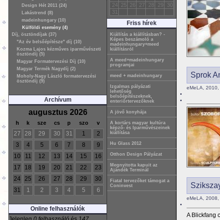
24
25
26
27
28
29
30
Design Hét 2011 (24)
31
Lakástrend (8)
madeinhungary (10)
Friss hírek
Külföldi esemény (4)
Díj, ösztöndíjak (37)
Kiállítás a kiállításban? -
Képes beszámoló a
"Az év belsőépítésze" díj (10)
madeinhungary+meed
Kozma Lajos kézműves iparművészeti
kiállításról
ösztöndíj (5)
A meed+madeinhungary
Magyar Formatervezési Díj (10)
programjai
Magyar Termék Nagydíj (2)
Sprok An
meed + madeinhungary
Moholy-Nagy László formatervezési
ösztöndíj (9)
Izgalmas pályázati
eMeLA, 2010, j
lehetőség
belsőépítészeknek,
Archívum
enteriőrtervezőknek
augusztus 2026
A jövő konyhája
h
k
sze
cs
p
szo
v
A kortárs magyar kultúra
képző- és Iparművészeinek
27
28
29
30
31
1
2
kiállítása
Hu Glass 2012
3
4
5
6
7
8
9
Otthon Design Pályázat
10
11
12
13
14
15
16
Megnyitotta kapuit az
17
18
19
20
21
22
23
Ajándék Terminál
24
25
26
27
28
29
30
Fiatal tervezőket támogat a
Sziksza
Coninvest
31
1
2
3
4
5
6
eMeLA, 2008, 
Online felhasználók
A Blickfang 
Jelenleg
0 felhasználó
és
147