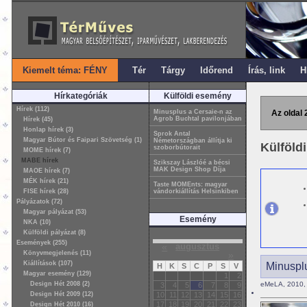
Kiemelt téma: FÉNY
Tér
Tárgy
Időrend
Írás, link
H
Hírkategóriák
Külföldi esemény
Hírek (112)
Minusplus a Cersaie-n az
Az oldal 
Agrob Buchtal pavilonjában
Hírek (45)
Honlap hírek (3)
Sprok Antal
Magyar Bútor és Faipari Szövetség (1)
Németországban állítja ki
Külföld
szoborbútorait
MOME hírek (7)
MABE hírek
Szikszay Lászlóé a bécsi
MAK Design Shop Díja
MAOE hírek (7)
MÉK hírek (21)
Taste MOMEnts: magyar
FISE hírek (28)
vándorkiállítás Helsinkiben
Pályázatok (72)
Magyar pályázat (53)
Esemény
NKA (10)
Külföldi pályázat (8)
Események (255)
«
augusztus
Könyvmegjelenés (11)
»
Kiállítások (107)
Minusplu
H
K
S
C
P
S
V
Magyar esemény (129)
1
2
Design Hét 2008 (2)
eMeLA, 2010, 
3
4
5
6
7
8
9
Design Hét 2009 (12)
10
11
12
13
14
15
16
17
18
19
20
21
22
23
Design Hét 2010 (16)