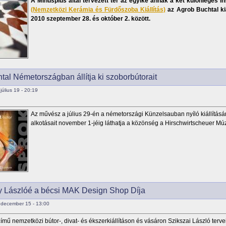
A Minusplus által tervezett tér az egyike annak a két különleges i
(Nemzetközi Kerámia és Fürdőszoba Kiállítás)
az Agrob Buchtal kiá
2010 szeptember 28. és október 2. között.
tal Németországban állítja ki szoborbútorait
úlius 19 - 20:19
Az művész a július 29-én a németországi Künzelsauban nyíló kiállításár
alkotásait november 1-jéig láthatja a közönség a Hirschwirtscheuer M
y Lászlóé a bécsi MAK Design Shop Díja
december 15 - 13:00
című nemzetközi bútor-, divat- és ékszerkiállításon és vásáron Szikszai László tervei