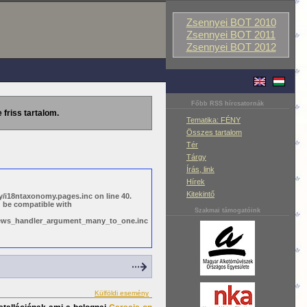
Zsennyei BOT 2010
Zsennyei BOT 2011
Zsennyei BOT 2012
Főbb RSS hírcsatornák
 friss tartalom.
Tematika: FÉNY
Összes tartalom
Tér
Tárgy
Írás, link
Hírek
Kitekintő
/i18ntaxonomy.pages.inc on line 40.
d be compatible with
Szakmai támogatóink
views_handler_argument_many_to_one.inc
Külföldi esemény