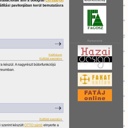
nstallációnak ami a bolognai
Cersaie-on
llítási pavilonjában kerül bemutatásra
Partnereink
Kiállítások
Külföldi esemény
a készül. A nagyrészt bútorfunkciójú
úzeumban.
Külföldi esemény
 szerint készült
OTTO sámli
elnyerte a