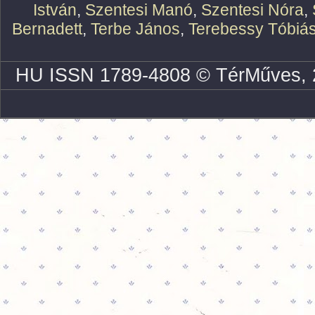
István
,
Szentesi Manó
,
Szentesi Nóra
,
Bernadett
,
Terbe János
,
Terebessy Tóbiá
HU ISSN 1789-4808 © TérMűves, 