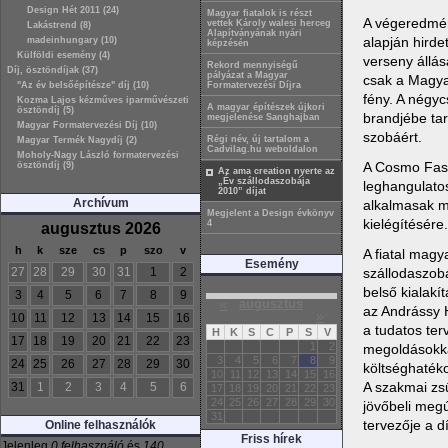
Design Hét 2011 (24)
Magyar fiatalok is részt
A végeredmény
vettek Károly walesi herceg
Lakástrend (8)
Alapítványának nyári
alapján hirde
madeinhungary (10)
képzésén
Külföldi esemény (4)
verseny állás
Rekord mennyiségű
Díj, ösztöndíjak (37)
pályázat a Magyar
csak a Magya
"Az év belsőépítésze" díj (10)
Formatervezési Díjra
fény. A négyc
Kozma Lajos kézműves iparművészeti
A magyar építészek újkori
ösztöndíj (5)
brandjébe ta
megjelenése Sanghajban
Magyar Formatervezési Díj (10)
szobáért.
Régi név, új tartalom a
Magyar Termék Nagydíj (2)
Cadvilag.hu weboldalon
Moholy-Nagy László formatervezési
A Cosmo Fash
ösztöndíj (9)
Az ama creation nyerte az
„Év szállodaszobája
leghangulato
2010” díjat
Archívum
alkalmasak mi
Megjelent a Design évkönyv
kielégítésére.
4
augusztus 2026
h
k
sze
cs
p
szo
v
A fiatal magy
Esemény
szállodaszobá
27
28
29
30
31
1
2
belső kialakí
3
4
5
6
7
8
9
«
augusztus
az Andrássy H
»
10
11
12
13
14
15
16
a tudatos ter
H
K
S
C
P
S
V
17
18
19
20
21
22
23
1
2
megoldásokkal
3
4
5
6
7
8
9
24
25
26
27
28
29
30
költséghatéko
10
11
12
13
14
15
16
A szakmai zsű
31
1
2
3
4
5
6
17
18
19
20
21
22
23
24
25
26
27
28
29
30
jövőbeli megú
31
tervezője a d
Online felhasználók
Friss hírek
Jelenleg
0 felhasználó
és
140