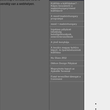
vendég
van a webhelyen.
Kiállítás a kiállításban? -
Képes beszámoló a
madeinhungary+meed
kiállításról
A meed+madeinhungary
programjai
meed + madeinhungary
Izgalmas pályázati
lehetőség
belsőépítészeknek,
enteriőrtervezőknek
A jövő konyhája
A kortárs magyar kultúra
képző- és Iparművészeinek
kiállítása
Hu Glass 2012
Otthon Design Pályázat
Megnyitotta kapuit az
Ajándék Terminál
Fiatal tervezőket támogat a
Coninvest