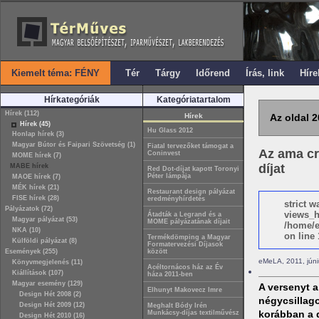
Kiemelt téma: FÉNY
Tér
Tárgy
Időrend
Írás, link
Híre
Hírkategóriák
Kategóriatartalom
Hírek (112)
Hírek
Az oldal 2
Hírek (45)
Hu Glass 2012
Honlap hírek (3)
Magyar Bútor és Faipari Szövetség (1)
Fiatal tervezőket támogat a
Az ama cr
Coninvest
MOME hírek (7)
díjat
MABE hírek
Red Dot-díjat kapott Toronyi
Péter lámpája
MAOE hírek (7)
MÉK hírek (21)
Restaurant design pályázat
FISE hírek (28)
eredményhírdetés
strict 
Pályázatok (72)
views_h
Átadták a Legrand és a
Magyar pályázat (53)
MOME pályázatának díjait
/home/e
NKA (10)
on line 
Termékdömping a Magyar
Külföldi pályázat (8)
Formatervezési Díjasok
Események (255)
között
eMeLA, 2011, júni
Könyvmegjelenés (11)
Acéltornácos ház az Év
Kiállítások (107)
háza 2011-ben
Magyar esemény (129)
A versenyt a
Elhunyt Makovecz Imre
Design Hét 2008 (2)
négycsillago
Design Hét 2009 (12)
Meghalt Bódy Irén
korábban a d
Munkácsy-díjas textilművész
Design Hét 2010 (16)