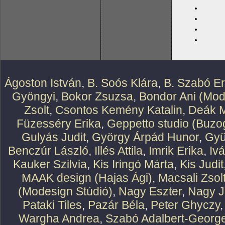
Ágoston István
,
B. Soós Klára
,
B. Szabó E
Gyöngyi
,
Bokor Zsuzsa
,
Bondor Ani (Mod
Zsolt
,
Csontos Kemény Katalin
,
Deák M
Füzesséry Erika
,
Geppetto studio (Buzog
Gulyás Judit
,
György Árpád Hunor
,
Gyü
Benczúr László
,
Illés Attila
,
Imrik Erika
,
Iv
Kauker Szilvia
,
Kis Iringó Márta
,
Kis Judit
MAAK design (Hajas Ági)
,
Macsali Zsol
(Modesign Stúdió)
,
Nagy Eszter
,
Nagy J
Pataki Tiles
,
Pazár Béla
,
Peter Ghyczy
Wargha Andrea
,
Szabó Adalbert-Georg