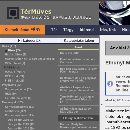
Kiemelt téma: FÉNY
Tér
Tárgy
Időrend
Írás, link
Híre
Hírkategóriák
Kategóriatartalom
Hírek (112)
Hírek
Az oldal 2
Hírek (45)
Hu Glass 2012
Honlap hírek (3)
Magyar Bútor és Faipari Szövetség (1)
Fiatal tervezőket támogat a
Elhunyt 
Coninvest
MOME hírek (7)
MABE hírek
Red Dot-díjat kapott Toronyi
Péter lámpája
MAOE hírek (7)
MÉK hírek (21)
strict 
Restaurant design pályázat
FISE hírek (28)
views_h
eredményhírdetés
Pályázatok (72)
/home/e
Átadták a Legrand és a
Magyar pályázat (53)
on line 
MOME pályázatának díjait
NKA (10)
Termékdömping a Magyar
Külföldi pályázat (8)
Formatervezési Díjasok
eMeLA, 2011, sze
Események (255)
között
Könyvmegjelenés (11)
Acéltornácos ház az Év
Makovecz Imr
Kiállítások (107)
háza 2011-ben
Magyar esemény (129)
életének meg
Elhunyt Makovecz Imre
Design Hét 2008 (2)
Iparművészeti
Design Hét 2009 (12)
Meghalt Bódy Irén
az 1992-es sev
Munkácsy-díjas textilművész
Design Hét 2010 (16)