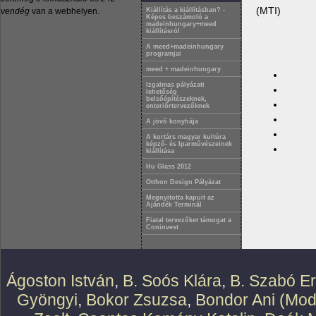
(MTI)
vendég
van a webhelyen.
Kiállítás a kiállításban? -
Képes beszámoló a
madeinhungary+meed
kiállításról
A meed+madeinhungary
programjai
meed + madeinhungary
Izgalmas pályázati
lehetőség
belsőépítészeknek,
enteriőrtervezőknek
A jövő konyhája
A kortárs magyar kultúra
képző- és Iparművészeinek
kiállítása
Hu Glass 2012
Otthon Design Pályázat
Megnyitotta kapuit az
Ajándék Terminál
Fiatal tervezőket támogat a
Coninvest
Ágoston István
,
B. Soós Klára
,
B. Szabó E
Gyöngyi
,
Bokor Zsuzsa
,
Bondor Ani (Mod