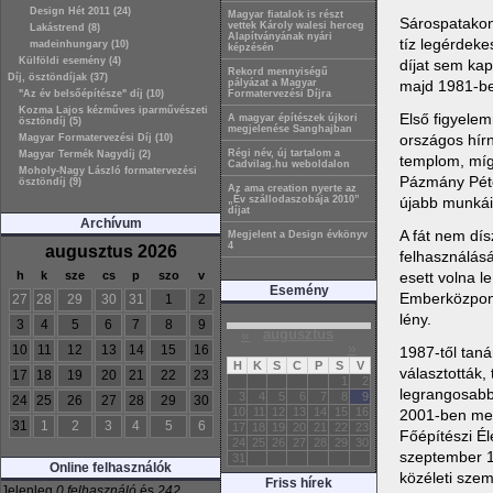
Design Hét 2011 (24)
Magyar fiatalok is részt
Sárospatakon 
vettek Károly walesi herceg
Lakástrend (8)
Alapítványának nyári
tíz legérdeke
madeinhungary (10)
képzésén
Külföldi esemény (4)
díjat sem ka
Rekord mennyiségű
Díj, ösztöndíjak (37)
majd 1981-ben
pályázat a Magyar
"Az év belsőépítésze" díj (10)
Formatervezési Díjra
Kozma Lajos kézműves iparművészeti
Első figyele
A magyar építészek újkori
ösztöndíj (5)
megjelenése Sanghajban
országos hírn
Magyar Formatervezési Díj (10)
Régi név, új tartalom a
Magyar Termék Nagydíj (2)
templom, míg 
Cadvilag.hu weboldalon
Moholy-Nagy László formatervezési
Pázmány Péter
ösztöndíj (9)
Az ama creation nyerte az
újabb munkái
„Év szállodaszobája 2010”
díjat
Archívum
A fát nem dí
Megjelent a Design évkönyv
4
augusztus 2026
felhasználásá
esett volna l
h
k
sze
cs
p
szo
v
Esemény
Emberközpontú
27
28
29
30
31
1
2
lény.
3
4
5
6
7
8
9
«
augusztus
»
10
11
12
13
14
15
16
1987-től tan
H
K
S
C
P
S
V
választották
17
18
19
20
21
22
23
1
2
legrangosabb 
3
4
5
6
7
8
9
24
25
26
27
28
29
30
10
11
12
13
14
15
16
2001-ben meg
31
1
2
3
4
5
6
17
18
19
20
21
22
23
Főépítészi Él
24
25
26
27
28
29
30
szeptember 1
31
Online felhasználók
közéleti szem
Friss hírek
Jelenleg
0 felhasználó
és
242