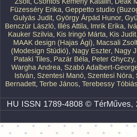
Zsolt
,
Csontos Kemény Katalin
,
Deák M
Füzesséry Erika
,
Geppetto studio (Buzog
Gulyás Judit
,
György Árpád Hunor
,
Gyü
Benczúr László
,
Illés Attila
,
Imrik Erika
,
Iv
Kauker Szilvia
,
Kis Iringó Márta
,
Kis Judit
MAAK design (Hajas Ági)
,
Macsali Zsol
(Modesign Stúdió)
,
Nagy Eszter
,
Nagy J
Pataki Tiles
,
Pazár Béla
,
Peter Ghyczy
Wargha Andrea
,
Szabó Adalbert-Georg
István
,
Szentesi Manó
,
Szentesi Nóra
,
Bernadett
,
Terbe János
,
Terebessy Tóbiá
HU ISSN 1789-4808 © TérMűves, 