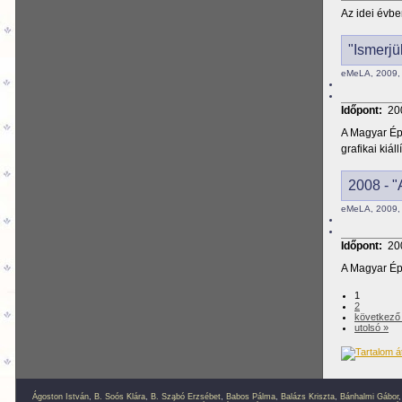
Az idei évb
"Ismerjü
eMeLA, 2009, 
Időpont:
20
A Magyar Épí
grafikai kiáll
2008 - "
eMeLA, 2009, 
Időpont:
20
A Magyar Épí
1
2
következő 
utolsó »
Ágoston István
,
B. Soós Klára
,
B. Szabó Erzsébet
,
Babos Pálma
,
Balázs Kriszta
,
Bánhalmi Gábor