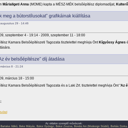
en
Márialigeti Anna
(MOME) kapta a MÉSZ-MÉK belsőépítész diplomadíjat,
Kulter
k meg a bútorstílusokat" grafikáinak kiállítása
augusztus 29 - 14:46
09, szeptember 4 - 19:14
-
2009, szeptember 11 - 18:00
tész Kamara Belsőépítészeti Tagozata tisztelettel meghívja Önt
Kígyóssy Ágnes
ítására.
Az év belsőépítésze" díj átadása
március 8 - 21:24
09, március 18 - 15:00
tész Kamara Belsőépítészeti Tagozata és a Laki Zrt. tisztelettel meghívja Önt "
Az é
›
Az oldalon szereplő művészek:
,
Bartalus Ildikó
,
Beke Mátyás
,
Bokor Gyöngyi
,
Bokor Zsuzsa
,
Bondor Ani (Modesign Stúdió)
,
Borbás Dorka