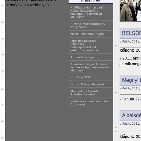
Friss hírek
vendég
van a webhelyen.
Kiállítás a kiállításban? -
Képes beszámoló a
madeinhungary+meed
kiállításról
A meed+madeinhungary
programjai
BELSŐÉ
meed + madeinhungary
Izgalmas pályázati
eMeLA, 2011, 
lehetőség
belsőépítészeknek,
Időpont:
201
enteriőrtervezőknek
A jövő konyhája
2011. ápri
jelenik meg
A kortárs magyar kultúra
képző- és Iparművészeinek
kiállítása
Hu Glass 2012
Megnyílt
Otthon Design Pályázat
eMeLA, 2011, 
Megnyitotta kapuit az
Ajándék Terminál
Január 27-
Fiatal tervezőket támogat a
Coninvest
A belsőé
eMeLA, 2011, 
Időpont:
20