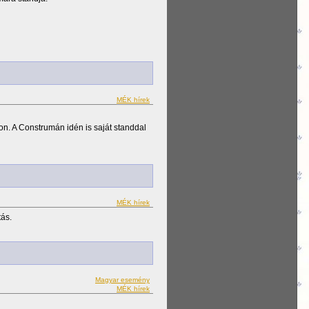
MÉK hírek
on. A Construmán idén is saját standdal
MÉK hírek
tás.
Magyar esemény
MÉK hírek