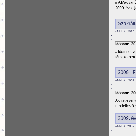
A Magyar É
2009. évi díj
Szakráli
eMeLA, 2010, 
Időpont:
20
Idén negy
témakörben 
2009 - F
eMeLA, 2009, 
Időpont:
20
A díjat éve
rendelkező b
2009. év
eMeLA, 2009, 