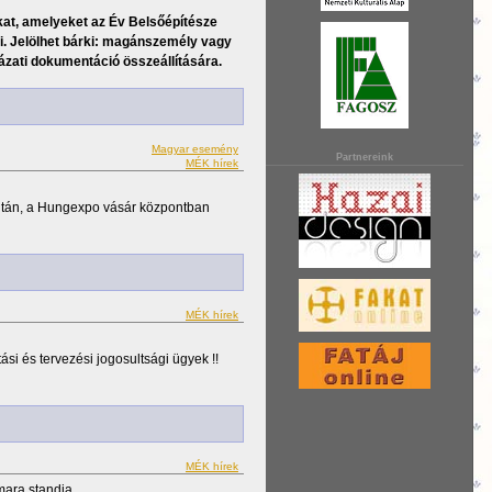
kat, amelyeket az Év Belsőépítésze
lni. Jelölhet bárki: magánszemély vagy
yázati dokumentáció összeállítására.
Magyar esemény
Partnereink
MÉK hírek
ntán, a Hungexpo vásár központban
MÉK hírek
i és tervezési jogosultsági ügyek !!
MÉK hírek
mara standja.