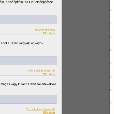
ész, belsőépítész, az Év Belsőépítésze
Magyar esemény
MÉK hírek
, ahol a
Terek, tárgyak, anyagok
"Az év belsőépítésze" díj
MÉK hírek
magas vagy különös tervezői értékekkel
"Az év belsőépítésze" díj
MÉK hírek