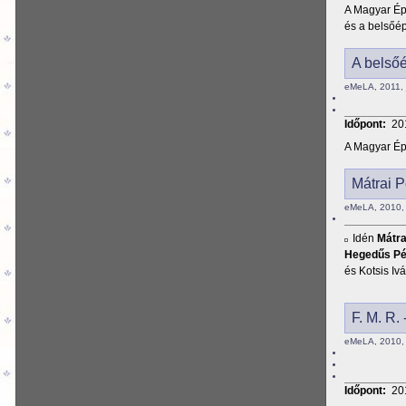
A Magyar Épí
és a belsőép
A belsőé
eMeLA, 2011, 
Időpont:
20
A Magyar Épí
Mátrai P
eMeLA, 2010, 
Idén
Mátra
Hegedűs Pé
és Kotsis Ivá
F. M. R. 
eMeLA, 2010, 
Időpont:
20