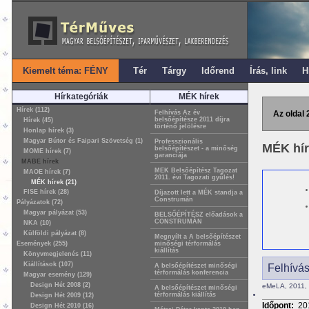
Kiemelt téma: FÉNY
Tér
Tárgy
Időrend
Írás, link
H
Hírkategóriák
MÉK hírek
Hírek (112)
Felhívás Az év
Az oldal 
belsőépítésze 2011 díjra
Hírek (45)
történő jelölésre
Honlap hírek (3)
Magyar Bútor és Faipari Szövetség (1)
Professzionális
MÉK hí
belsőépítészet - a minőség
MOME hírek (7)
garanciája
MABE hírek
MEK Belsőépítész Tagozat
MAOE hírek (7)
2011. évi Tagozati gyűlés!
MÉK hírek (21)
FISE hírek (28)
Díjazott lett a MÉK standja a
Construmán
Pályázatok (72)
Magyar pályázat (53)
BELSŐÉPÍTÉSZ előadások a
CONSTRUMÁN
NKA (10)
Külföldi pályázat (8)
Megnyílt a A belsőépítészet
Események (255)
minőségi térformálás
kiállítás
Könyvmegjelenés (11)
Kiállítások (107)
A belsőépítészet minőségi
Felhívás
térformálás konferencia
Magyar esemény (129)
Design Hét 2008 (2)
eMeLA, 2011, 
A belsőépítészet minőségi
térformálás kiállítás
Design Hét 2009 (12)
Időpont:
20
Design Hét 2010 (16)