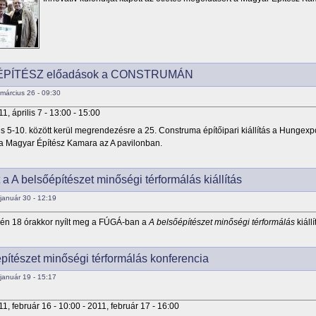
PÍTÉSZ előadások a CONSTRUMÁN
március 26 - 09:30
1, április 7 -
13:00
-
15:00
lis 5-10. között kerül megrendezésre a 25. Construma építőipari kiállítás a Hungexp
 a Magyar Építész Kamara az A pavilonban.
 a A belsőépítészet minőségi térformálás kiállítás
január 30 - 12:19
én 18 órakkor nyílt meg a FÚGÁ-ban a
A belsőépítészet minőségi térformálás
kiállí
pítészet minőségi térformálás konferencia
január 19 - 15:17
11, február 16 - 10:00
-
2011, február 17 - 16:00