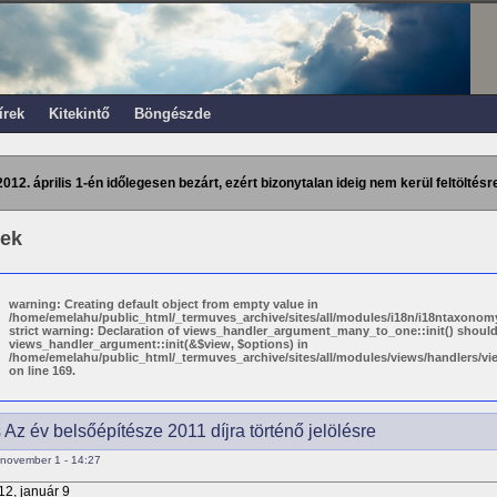
írek
Kitekintő
Böngészde
2012. április 1-én időlegesen bezárt, ezért bizonytalan ideig nem kerül feltöltésre
rek
warning: Creating default object from empty value in
/home/emelahu/public_html/_termuves_archive/sites/all/modules/i18n/i18ntaxonomy
strict warning: Declaration of views_handler_argument_many_to_one::init() shoul
views_handler_argument::init(&$view, $options) in
/home/emelahu/public_html/_termuves_archive/sites/all/modules/views/handlers/
on line 169.
 Az év belsőépítésze 2011 díjra történő jelölésre
november 1 - 14:27
12, január 9