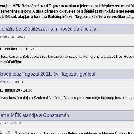
 várja a MÉK Belsőépítészeti Tagozata azokat a jelentős belsőépítészeti munká
szeretnének jelölni. A díjra bármely okleveles belsőépítész munkáját lehet jelö
A jelölések alapján a kamara Belsőépítészeti Tagozata kéri fel a tervezőket pál
ionális belsőépítészet - a minőség garanciája
október 11 - 16:22
11, október 13 - 10:45
ítész Kamara Belsőépítészeti tagozatának szakmai konferenciája a 2011-es Hove
n csütörtökön.
őépítész Tagozat 2011. évi Tagozati gyűlés!
június 18 - 09:24
11, június 20 - 14:30
éves beszámolója a Szakmai Minősítő Bizottság beszámolója belsőépítészeti oktatás
 lett a MÉK standja a Construmán
prilis 6 - 16:54
Innovatív különdíjat kapott az ötletes megoldásért a Magyar Építész Ka