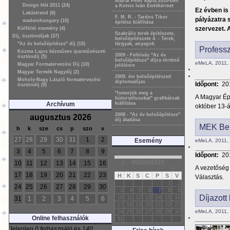
Mátrai Péter kapta 2010-ben
Design Hét 2011 (24)
a Kotsis Iván Emlékérmet
Ez évben is
Lakástrend (8)
F. M. R. - Tardos Tibor
pályázatra 
madeinhungary (10)
építész kiállítása
szervezet. 
Külföldi esemény (4)
Szakrális terek építészete,
Díj, ösztöndíjak (37)
belsőépítészete 4. - Terek,
"Az év belsőépítésze" díj (10)
tárgyak, anyagok
Professz
Kozma Lajos kézműves iparművészeti
2009 - Felhívás "Az év
ösztöndíj (5)
belsőépítésze" díjra történő
eMeLA, 2011, 
Magyar Formatervezési Díj (10)
jelölésre
Magyar Termék Nagydíj (2)
2009. évi belsőépítészeti
Moholy-Nagy László formatervezési
diplomadíjas
Időpont:
20
ösztöndíj (9)
"Ismerjük meg a
A Magyar Ép
bútorstílusokat" grafikáinak
Archívum
kiállítása
október 13-á
2008 - "Az év belsőépítésze"
augusztus 2026
díj átadása
MEK Bels
h
k
sze
cs
p
szo
v
27
28
29
30
31
1
2
Esemény
eMeLA, 2011, 
3
4
5
6
7
8
9
Időpont:
20
«
augusztus
10
11
12
13
14
15
16
»
A vezetőség 
17
18
19
20
21
22
23
H
K
S
C
P
S
V
Választás.
1
2
24
25
26
27
28
29
30
3
4
5
6
7
8
9
Díjazott
10
11
12
13
14
15
16
31
1
2
3
4
5
6
17
18
19
20
21
22
23
eMeLA, 2011, á
24
25
26
27
28
29
30
Online felhasználók
31
Jelenleg
0 felhasználó
és
140