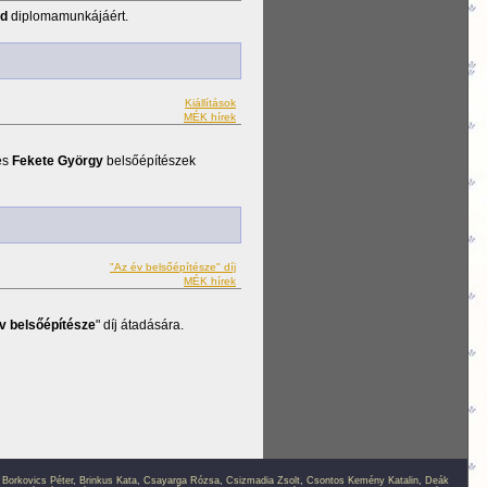
őd
diplomamunkájáért.
Kiállítások
MÉK hírek
és
Fekete György
belsőépítészek
"Az év belsőépítésze" díj
MÉK hírek
v belsőépítésze
" díj átadására.
,
Borkovics Péter
,
Brinkus Kata
,
Csavarga Rózsa
,
Csizmadia Zsolt
,
Csontos Kemény Katalin
,
Deák