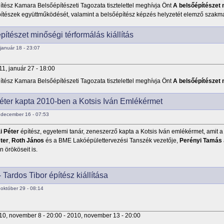
tész Kamara Belsőépítészeti Tagozata tisztelettel meghívja Önt
A belsőépítészet 
ítészek együttműködését, valamint a belsőépítész képzés helyzetét elemző szakma
pítészet minőségi térformálás kiállítás
január 18 - 23:07
11, január 27 - 18:00
tész Kamara Belsőépítészeti Tagozata tisztelettel meghívja Önt
A belsőépítészet 
éter kapta 2010-ben a Kotsis Iván Emlékérmet
december 16 - 07:53
i Péter
építész, egyetemi tanár, zeneszerző kapta a Kotsis Iván emlékérmet, amit
ter
,
Roth János
és a BME Lakóépülettervezési Tanszék vezetője,
Perényi Tamás
n örököseit is.
- Tardos Tibor építész kiállítása
október 29 - 08:14
10, november 8 - 20:00
-
2010, november 13 - 20:00