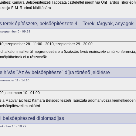
pítész Kamara Belsőépítészeti Tagozata tisztelettel meghívja Önt Tardos Tibor épít
azottja F. M. R. című kiállítására
s terek építészete, belsőépítészete 4. - Terek, tárgyak, anyagok
szeptember 5 - 09:28
10, szeptember 28 - 11:00
-
2010, szeptember 29 - 20:00
edi alkalommal kerül megrendezésre a
Szakrális terek építészete
című konferencia
mélyülhetnek el a részvevők.
elhívás "Az év belsőépítésze" díjra történő jelölésre
november 11 - 14:10
09, december 10 - 01:00
nte a Magyar Építész Kamara Belsőépítészeti Tagozata adományozza kiemelkedően 
elsőépítészeti munkáért.
i belsőépítészeti diplomadíjas
október 10 - 18:29