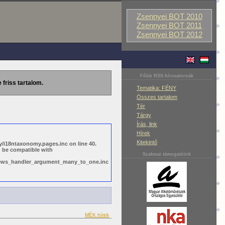
Zsennyei BOT 2010
Zsennyei BOT 2011
Zsennyei BOT 2012
Főbb RSS hírcsatornák
 friss tartalom.
Tematika: FÉNY
Összes tartalom
Tér
Tárgy
Írás, link
Hírek
Kitekintő
/i18ntaxonomy.pages.inc on line 40.
d be compatible with
Szakmai támogatóink
views_handler_argument_many_to_one.inc
MÉK hírek