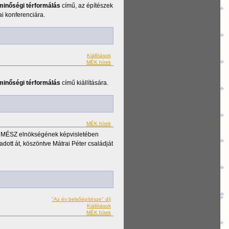
minőségi térformálás
című, az építészek
i konferenciára.
Kiállítások
MÉK hírek
minőségi térformálás
című kiállítására.
MÉK hírek
 a MÉSZ elnökségének képvisletében
adott át, köszöntve Mátrai Péter családját
"Az év belsőépítésze" díj
Kiállítások
MÉK hírek