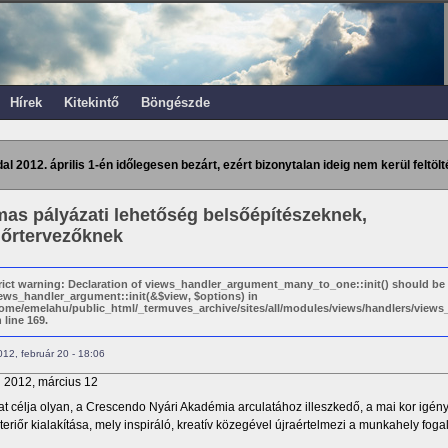
Hírek
Kitekintő
Böngészde
dal 2012. április 1-én időlegesen bezárt, ezért bizonytalan ideig nem kerül feltölt
mas pályázati lehetőség belsőépítészeknek,
iőrtervezőknek
rict warning: Declaration of views_handler_argument_many_to_one::init() should be
ews_handler_argument::init(&$view, $options) in
ome/emelahu/public_html/_termuves_archive/sites/all/modules/views/handlers/vie
 line 169.
12, február 20 - 18:06
:
2012, március 12
at célja olyan, a Crescendo Nyári Akadémia arculatához illeszkedő, a mai kor igén
teriőr kialakítása, mely inspiráló, kreatív közegével újraértelmezi a munkahely foga