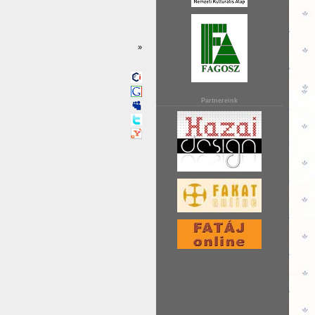
»
Partnereink