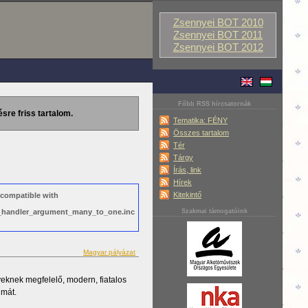
Zsennyei BOT 2010
Zsennyei BOT 2011
Zsennyei BOT 2012
Főbb RSS hírcsatornák
ésre friss tartalom.
Tematika: FÉNY
Összes tartalom
Tér
Tárgy
Írás, link
Hírek
Kitekintő
 compatible with
ws_handler_argument_many_to_one.inc
Szakmai támogatóink
Magyar pályázat
yeknek megfelelő, modern, fiatalos
lmát.