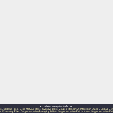
Az oldalon szereplő művészek:
or
,
Bartalus Ildikó
,
Beke Mátyás
,
Bokor Gyöngyi
,
Bokor Zsuzsa
,
Bondor Ani (Modesign Stúdió)
,
Borbás Dor
a
,
Füzesséry Erika
,
Geppetto studio (Buzogány Ildikó)
,
Geppetto studio (Elek Márton)
,
Geppetto studio (Ele