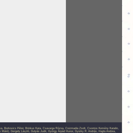
ka
,
Borkovics Péter
,
Brinkus Kata
,
Csavarga Rózsa
,
Csizmadia Zsolt
,
Csontos Kemény Katalin
,
k Máté)
,
Gergely László
,
Gulyás Judit
,
György Árpád Hunor
,
Gyürky R. András
,
Hajdu Andrea
,