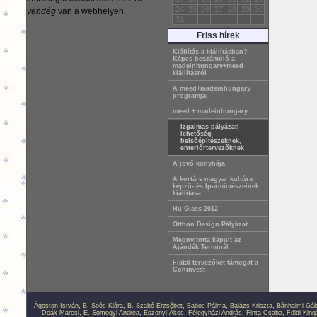
24
25
26
27
28
29
30
vendég
van a webhelyen.
31
Friss hírek
Kiállítás a kiállításban? -
Képes beszámoló a
madeinhungary+meed
kiállításról
A meed+madeinhungary
programjai
meed + madeinhungary
Izgalmas pályázati
lehetőség
belsőépítészeknek,
enteriőrtervezőknek
A jövő konyhája
A kortárs magyar kultúra
képző- és Iparművészeinek
kiállítása
Hu Glass 2012
Otthon Design Pályázat
Megnyitotta kapuit az
Ajándék Terminál
Fiatal tervezőket támogat a
Coninvest
Ágoston István
,
B. Soós Klára
,
B. Szabó Erzsébet
,
Babos Pálma
,
Balázs Kriszta
,
Bánhalmi Gáb
Deák Marcsi
,
E. Somogyi Andrea
,
Eszenyi Ákos
,
Félegyházi András
,
Finta Csaba
,
Földi King