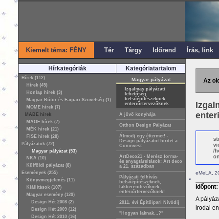
Kiemelt téma: FÉNY
Tér
Tárgy
Időrend
Írás, link
Hírkategóriák
Kategóriatartalom
Hírek (112)
Magyar pályázat
Az ol
Hírek (45)
Izgalmas pályázati
Honlap hírek (3)
lehetőség
belsőépítészeknek,
Magyar Bútor és Faipari Szövetség (1)
Izgal
enteriőrtervezőknek
MOME hírek (7)
enter
MABE hírek
A jövő konyhája
MAOE hírek (7)
Otthon Design Pályázat
MÉK hírek (21)
Álmodj egy éttermet! -
FISE hírek (28)
st
Design pályázatot hirdet a
Pályázatok (72)
vi
Coninvest
/h
Magyar pályázat (53)
on
ArtDeco21 - Merész forma-
NKA (10)
és anyagtársítások: Art deco
Külföldi pályázat (8)
a 21. században
Események (255)
eMeLA, 20
Pályázati felhívás
Könyvmegjelenés (11)
belsőépítészeknek,
Időpont
lakberendezőknek,
Kiállítások (107)
enteriőrtervezőknek!
Magyar esemény (129)
A pályáz
Design Hét 2008 (2)
2011. évi Építőipari Nívódíj
irodai en
Design Hét 2009 (12)
"Hogyan laknak…?"
Design Hét 2010 (16)