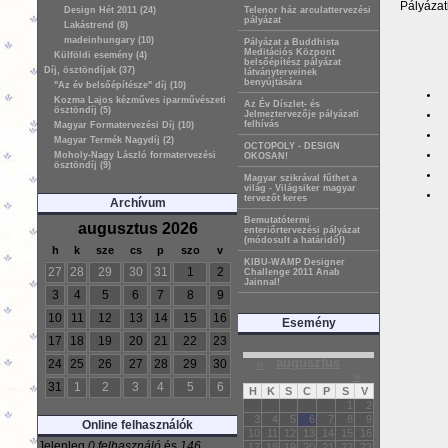
Pályázati 
Design Hét 2011 (24)
Telenor ház arculattervezési
pályázat
Lakástrend (8)
madeinhungary (10)
Pályázat a Buddhista
Meditációs Központ
Külföldi esemény (4)
belsőépítész pályázat
Díj, ösztöndíjak (37)
látványterveinek
benyújtására
"Az év belsőépítésze" díj (10)
Kozma Lajos kézműves iparművészeti
Az Év Díszlet- és
ösztöndíj (5)
Jelmeztervezője pályázati
felhívás
Magyar Formatervezési Díj (10)
Magyar Termék Nagydíj (2)
OCTOPOLY - DESIGN
Moholy-Nagy László formatervezési
OKOSAN!
ösztöndíj (9)
Magyar szikrával fűthet a
világ - Világsiker magyar
tervezőt keres
Archívum
Bemutatótermi
augusztus 2026
enteriőrtervezési pályázat
(módosult a határidő!)
h
k
sze
cs
p
szo
v
KIBU-WAMP Designer
27
28
29
30
31
1
2
Challenge 2011 Anab
Jainnal!
3
4
5
6
7
8
9
10
11
12
13
14
15
16
Esemény
17
18
19
20
21
22
23
«
augusztus
24
25
26
27
28
29
30
»
31
1
2
3
4
5
6
H
K
S
C
P
S
V
1
2
3
4
5
6
7
8
9
Online felhasználók
10
11
12
13
14
15
16
Jelenleg
0 felhasználó
és
146
17
18
19
20
21
22
23