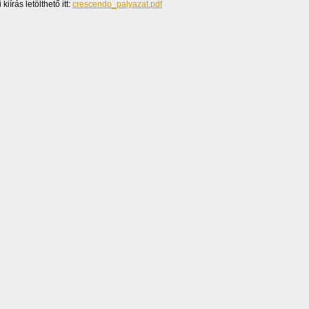
kiírás letölthető itt:
crescendo_palyazat.pdf