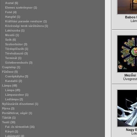
Asztal (6)
Elemes szekrénysor (1)
Fotel (4)
Hangfal (1)
Babos 
Lám
Kiállítási paraván rendszer (1)
Közösségi terek váróbútora (1)
Lakószoba (1)
Mosdó (1)
Szék (6)
Szoborbútor (3)
Térdeplőszék (1)
Térelválasztó (3)
Terminál (1)
Üzletberendezés (3)
Csaptelep (1)
Fűtőtest (5)
Mezősi 
Cserépkályha (3)
Üvegrest
Kandalló (2)
Lámpa (48)
Lámpa (45)
Lámpaszobor (1)
Ledlámpa (2)
Nyílászárók díszelemei (1)
Párna (3)
Portálfelirat, cégér (1)
Táblák (1)
Textil (30)
Fal- és tértextilek (16)
Nagy E
Kárpit (1)
Lot
Lakástextil (4)