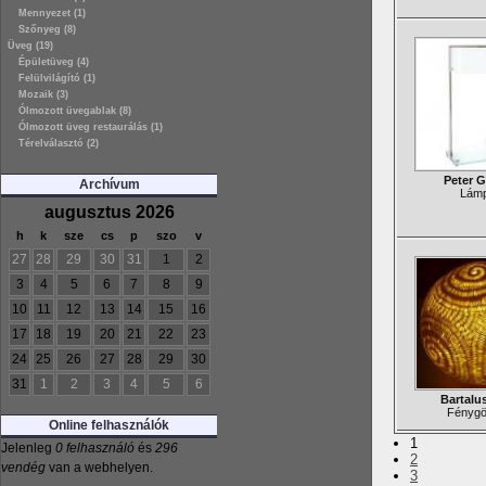
Mennyezet (1)
Szőnyeg (8)
Üveg (19)
Épületüveg (4)
Felülvilágító (1)
Mozaik (3)
Ólmozott üvegablak (8)
Ólmozott üveg restaurálás (1)
Térelválasztó (2)
Peter 
Archívum
Lám
augusztus 2026
h
k
sze
cs
p
szo
v
27
28
29
30
31
1
2
3
4
5
6
7
8
9
10
11
12
13
14
15
16
17
18
19
20
21
22
23
24
25
26
27
28
29
30
31
1
2
3
4
5
6
Bartalus
Fényg
Online felhasználók
1
Jelenleg
0 felhasználó
és
296
2
vendég
van a webhelyen.
3