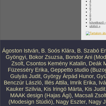
4
5
6
7
8
9
következő ›
utolsó »
Ágoston István
,
B. Soós Klára
,
B. Szabó E
Gyöngyi
,
Bokor Zsuzsa
,
Bondor Ani (Mod
Zsolt
,
Csontos Kemény Katalin
,
Deák M
Füzesséry Erika
,
Geppetto studio (Buzog
Gulyás Judit
,
György Árpád Hunor
,
Gyü
Benczúr László
,
Illés Attila
,
Imrik Erika
,
Iv
Kauker Szilvia
,
Kis Iringó Márta
,
Kis Judit
MAAK design (Hajas Ági)
,
Macsali Zsol
(Modesign Stúdió)
,
Nagy Eszter
,
Nagy J