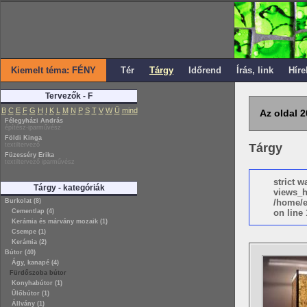
Kiemelt téma: FÉNY
Tér
Tárgy
Időrend
Írás, link
Híre
Tervezők - F
B
C
E
F
G
H
I
K
L
M
N
P
S
T
V
W
Ü
mind
Az oldal 2
Félegyházi András
építész-iparművész
Földi Kinga
textiltervező
Tárgy
Füzesséry Erika
textiltervező iparművész
strict 
Tárgy - kategóriák
views_h
Burkolat (8)
/home/e
Cementlap (4)
on line 
Kerámia és márvány mozaik (1)
Csempe (1)
Kerámia (2)
Bútor (40)
Ágy, kanapé (4)
Fürdőszoba bútor
Konyhabútor (1)
Ülőbútor (1)
Állvány (1)