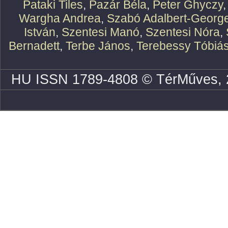
Pataki Tiles
,
Pazár Béla
,
Peter Ghyczy
Wargha Andrea
,
Szabó Adalbert-Georg
István
,
Szentesi Manó
,
Szentesi Nóra
,
Bernadett
,
Terbe János
,
Terebessy Tóbiá
HU ISSN 1789-4808 © TérMűves, 