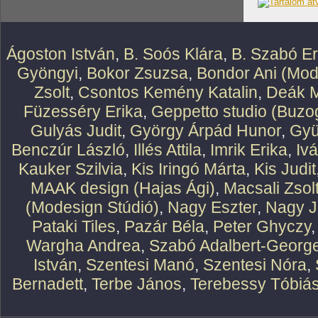
Ágoston István
,
B. Soós Klára
,
B. Szabó E
Gyöngyi
,
Bokor Zsuzsa
,
Bondor Ani (Mod
Zsolt
,
Csontos Kemény Katalin
,
Deák M
Füzesséry Erika
,
Geppetto studio (Buzog
Gulyás Judit
,
György Árpád Hunor
,
Gyü
Benczúr László
,
Illés Attila
,
Imrik Erika
,
Iv
Kauker Szilvia
,
Kis Iringó Márta
,
Kis Judit
MAAK design (Hajas Ági)
,
Macsali Zsol
(Modesign Stúdió)
,
Nagy Eszter
,
Nagy J
Pataki Tiles
,
Pazár Béla
,
Peter Ghyczy
Wargha Andrea
,
Szabó Adalbert-Georg
István
,
Szentesi Manó
,
Szentesi Nóra
,
Bernadett
,
Terbe János
,
Terebessy Tóbiá