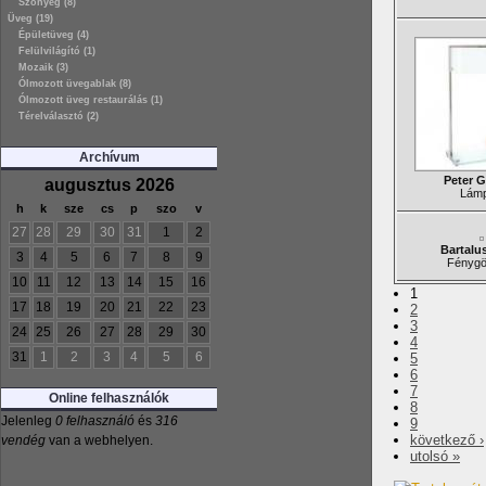
Szőnyeg (8)
Üveg (19)
Épületüveg (4)
Felülvilágító (1)
Mozaik (3)
Ólmozott üvegablak (8)
Ólmozott üveg restaurálás (1)
Térelválasztó (2)
Archívum
Peter 
augusztus 2026
Lám
h
k
sze
cs
p
szo
v
27
28
29
30
31
1
2
Bartalus
3
4
5
6
7
8
9
Fényg
10
11
12
13
14
15
16
1
17
18
19
20
21
22
23
2
3
24
25
26
27
28
29
30
4
31
1
2
3
4
5
6
5
6
7
Online felhasználók
8
Jelenleg
0 felhasználó
és
316
9
következő ›
vendég
van a webhelyen.
utolsó »