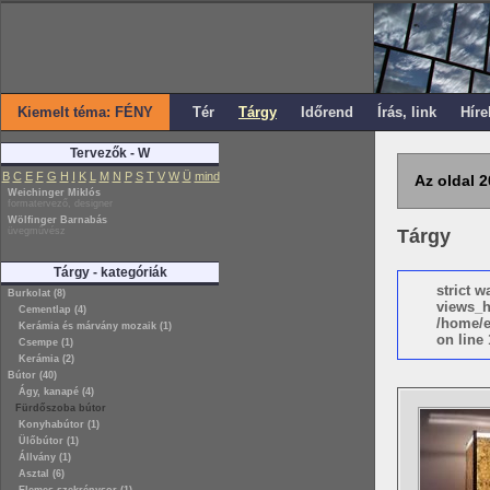
Kiemelt téma: FÉNY
Tér
Tárgy
Időrend
Írás, link
Híre
Tervezők - W
B
C
E
F
G
H
I
K
L
M
N
P
S
T
V
W
Ü
mind
Az oldal 2
Weichinger Miklós
formatervező, designer
Wölfinger Barnabás
üvegművész
Tárgy
Tárgy - kategóriák
strict 
Burkolat (8)
views_h
Cementlap (4)
/home/e
Kerámia és márvány mozaik (1)
on line 
Csempe (1)
Kerámia (2)
Bútor (40)
Ágy, kanapé (4)
Fürdőszoba bútor
Konyhabútor (1)
Ülőbútor (1)
Állvány (1)
Asztal (6)