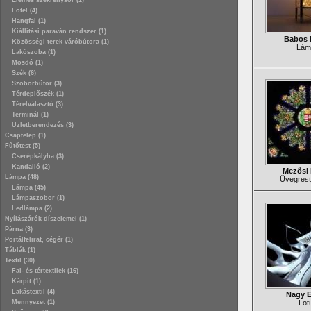
Elemes szekrénysor (1)
Fotel (4)
Hangfal (1)
Kiállítási paraván rendszer (1)
Babos 
Közösségi terek váróbútora (1)
Lám
Lakószoba (1)
Mosdó (1)
Szék (6)
Szoborbútor (3)
Térdeplőszék (1)
Térelválasztó (3)
Terminál (1)
Üzletberendezés (3)
Csaptelep (1)
Fűtőtest (5)
Cserépkályha (3)
Kandalló (2)
Mezősi 
Lámpa (48)
Üvegrest
Lámpa (45)
Lámpaszobor (1)
Ledlámpa (2)
Nyílászárók díszelemei (1)
Párna (3)
Portálfelirat, cégér (1)
Táblák (1)
Textil (30)
Fal- és tértextilek (16)
Kárpit (1)
Lakástextil (4)
Nagy E
Mennyezet (1)
Lot