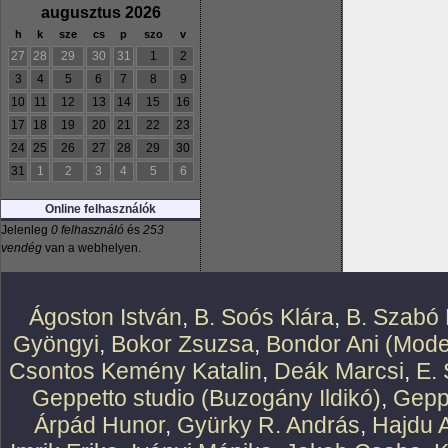
augusztus 2026
h
k
sze
cs
p
szo
v
27
28
29
30
31
1
2
3
4
5
6
7
8
9
10
11
12
13
14
15
16
17
18
19
20
21
22
23
24
25
26
27
28
29
30
31
1
2
3
4
5
6
Online felhasználók
Jelenleg
0 felhasználó
és
253
vendég
van a webhelyen.
Ágoston István
,
B. Soós Klára
,
B. Szabó 
Gyöngyi
,
Bokor Zsuzsa
,
Bondor Ani (Mode
Csontos Kemény Katalin
,
Deák Marcsi
,
E.
Geppetto studio (Buzogány Ildikó)
,
Geppe
Árpád Hunor
,
Gyürky R. András
,
Hajdu 