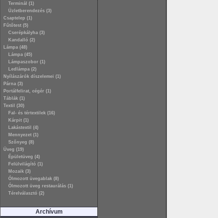
Terminál (1)
Üzletberendezés (3)
Csaptelep (1)
Fűtőtest (5)
Cserépkályha (3)
Kandalló (2)
Lámpa (48)
Lámpa (45)
Lámpaszobor (1)
Ledlámpa (2)
Nyílászárók díszelemei (1)
Párna (3)
Portálfelirat, cégér (1)
Táblák (1)
Textil (30)
Fal- és tértextilek (16)
Kárpit (1)
Lakástextil (4)
Mennyezet (1)
Szőnyeg (8)
Üveg (19)
Épületüveg (4)
Felülvilágító (1)
Mozaik (3)
Ólmozott üvegablak (8)
Ólmozott üveg restaurálás (1)
Térelválasztó (2)
Archívum