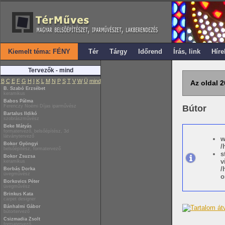
Kiemelt téma: FÉNY
Tér
Tárgy
Időrend
Írás, link
Híre
Tervezők - mind
B
C
E
F
G
H
I
K
L
M
N
P
S
T
V
W
Ü
mind
Az oldal 2
B. Szabó Erzsébet
keramikus
Babos Pálma
Ferenczy Noémi Díjas iparművész
Bútor
Bartalus Ildikó
szobrászművész
Beke Mátyás
formatervező, belsőépítész, 3d
látványtervező
w
Bokor Gyöngyi
/
belsőépítész, formatervező
s
Bokor Zsuzsa
v
keramikus
/
Borbás Dorka
üvegművész
o
Borkovics Péter
üvegművész
Brinkus Kata
carpet designer
Bánhalmi Gábor
bútortervező
Csizmadia Zsolt
formatervező