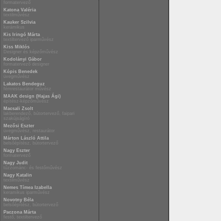
formatervező
Katona Valéria
textilművész
Kauker Szilvia
kerámikus
Kis Iringó Márta
textiltervező iparművész
Kiss Miklós
Designer és képzőművész
Kodolányi Gábor
formatervező designer
Kópis Benedek
üvegművész
Lakatos Bendeguz
fémrestaurátor művész
MAAK design (Hajas Ági)
építész-képzőművész
Macsali Zsolt
lakberendező, bútortervező, faipari
szakújságíró
Mezősi Eszter
üvegművész, restaurátor
Márton László Attila
belsőépítész, bútortervező
Nagy Eszter
formatervező
Nagy Judit
tűzzománc- és festőművész
Nagy Katalin
textilművész
Nemes Tímea Izabella
keramikus iparművész
Novotny Béla
belsőépítész, bútortervező
Paczona Márta
festő, textiltervező