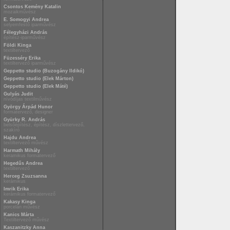
Csontos Kemény Katalin
mozaikművész
E. Somogyi Andrea
selyemfestő iparművész
Félegyházi András
építész-iparművész
Földi Kinga
textiltervező
Füzesséry Erika
textiltervező iparművész
Geppetto studio (Buzogány Ildikó)
Geppetto studio (Elek Márton)
Geppetto studio (Elek Máté)
Gulyás Judit
nívódíjas textilművész
György Árpád Hunor
formatervező, designer
Gyürky R. András
belsőépítész, építész, díszlettervező,
szakíró
Hajdu Andrea
textiltervező művész
Harmath Mihály
keramikus formatervező
Hegedűs Andrea
textiltervező
Herceg Zsuzsanna
kerámikus
Imrik Erika
kerámikus formatervező
Kakasy Kinga
porcelán művész
Kanics Márta
Textiltervező művész
Kaszanitzky Anna