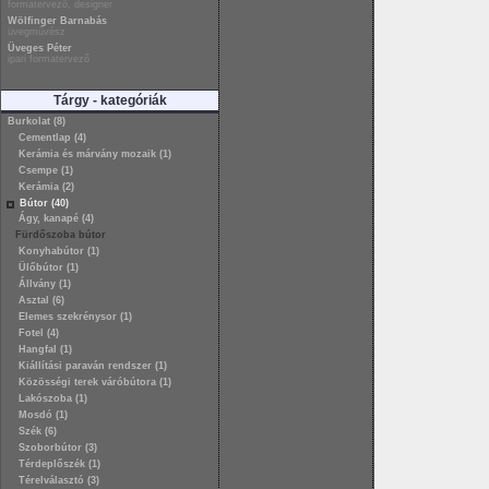
formatervező, designer
Wölfinger Barnabás
üvegművész
Üveges Péter
ipari formatervező
Tárgy - kategóriák
Burkolat (8)
Cementlap (4)
Kerámia és márvány mozaik (1)
Csempe (1)
Kerámia (2)
Bútor (40)
Ágy, kanapé (4)
Fürdőszoba bútor
Konyhabútor (1)
Ülőbútor (1)
Állvány (1)
Asztal (6)
Elemes szekrénysor (1)
Fotel (4)
Hangfal (1)
Kiállítási paraván rendszer (1)
Közösségi terek váróbútora (1)
Lakószoba (1)
Mosdó (1)
Szék (6)
Szoborbútor (3)
Térdeplőszék (1)
Térelválasztó (3)