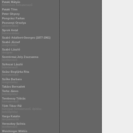
Pataki Mátyás
fémműves formatervező
Pataki Tiles
Peter Ghyczy
Pongrácz Farkas
Pozsonyi Orsolya
lakberendező
Sprok Antal
bútorszobrász
Szabó Adalbert-Georges (1877-1961)
Szabó József
üvegművész
Szabó László
designer
Szentirmai-Joly Zsuzsanna
textiltervező
Szikszai László
bútortervező
Szász Boglárka Rita
formatervező
Szőke Barbara
üvegművész
Takács Bernadett
Terbe János
belsőépítész
Terebessy Tóbiás
formatervező
Tóth Tibor Pál
bútoripari formatervező, építész,
belsőépítész
Varga Katalin
lámpakészítő
Vereczkey Szilvia
textiltervező
Weichinger Miklós