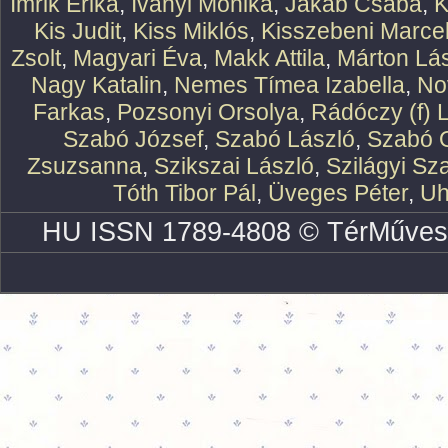
Imrik Erika
,
Iványi Mónika
,
Jakab Csaba
,
K
Kis Judit
,
Kiss Miklós
,
Kisszebeni Marcel
Zsolt
,
Magyari Éva
,
Makk Attila
,
Márton Lász
Nagy Katalin
,
Nemes Tímea Izabella
,
No
Farkas
,
Pozsonyi Orsolya
,
Rádóczy (f) 
Szabó József
,
Szabó László
,
Szabó O
Zsuzsanna
,
Szikszai László
,
Szilágyi Sz
Tóth Tibor Pál
,
Üveges Péter
,
Uh
HU ISSN 1789-4808 © TérMűves