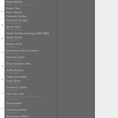
Pataki Mátyás
fémműves formatervező
Pataki Tiles
Peter Ghyczy
Pongrácz Farkas
Pozsonyi Orsolya
lakberendező
Sprok Antal
bútorszobrász
Szabó Adalbert-Georges (1877-1961)
Szabó József
üvegművész
Szabó László
designer
Szentirmai-Joly Zsuzsanna
textiltervező
Szikszai László
bútortervező
Szász Boglárka Rita
formatervező
Szőke Barbara
üvegművész
Takács Bernadett
Terbe János
belsőépítész
Terebessy Tóbiás
formatervező
Tóth Tibor Pál
bútoripari formatervező, építész,
belsőépítész
Varga Katalin
lámpakészítő
Vereczkey Szilvia
textiltervező
Weichinger Miklós