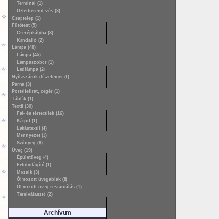
Terminál (1)
Üzletberendezés (3)
Csaptelep (1)
Fűtőtest (5)
Cserépkályha (3)
Kandalló (2)
Lámpa (48)
Lámpa (45)
Lámpaszobor (1)
Ledlámpa (2)
Nyílászárók díszelemei (1)
Párna (3)
Portálfelirat, cégér (1)
Táblák (1)
Textil (30)
Fal- és tértextilek (16)
Kárpit (1)
Lakástextil (4)
Mennyezet (1)
Szőnyeg (8)
Üveg (19)
Épületüveg (4)
Felülvilágító (1)
Mozaik (3)
Ólmozott üvegablak (8)
Ólmozott üveg restaurálás (1)
Térelválasztó (2)
Archívum