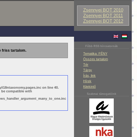
Zsennyei BOT 2010
Zsennyei BOT 2011
Zsennyei BOT 2012
Főbb RSS hírcsatornák
 friss tartalom.
Tematika: FÉNY
Összes tartalom
Tér
Tárgy
Írás, link
Hírek
Kitekintő
/i18ntaxonomy.pages.inc on line 40.
d be compatible with
Szakmai támogatóink
views_handler_argument_many_to_one.inc