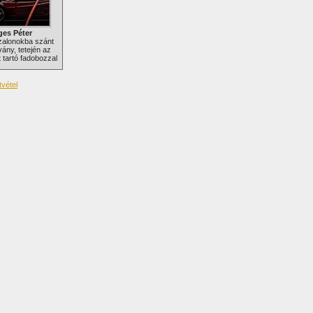
es Péter
szalonokba szánt
lvány, tetején az
t tartó fadobozzal