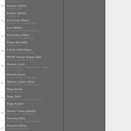
formatervező
Katona Valéria
textilművész
Kauker Szilvia
kerámikus
Kis Iringó Márta
textiltervező iparművész
Kiss Miklós
Designer és képzőművész
Kodolányi Gábor
formatervező designer
Kópis Benedek
üvegművész
Lakatos Bendeguz
fémrestaurátor művész
MAAK design (Hajas Ági)
építész-képzőművész
Macsali Zsolt
lakberendező, bútortervező, faipari
szakújságíró
Mezősi Eszter
üvegművész, restaurátor
Márton László Attila
belsőépítész, bútortervező
Nagy Eszter
formatervező
Nagy Judit
tűzzománc- és festőművész
Nagy Katalin
textilművész
Nemes Tímea Izabella
keramikus iparművész
Novotny Béla
belsőépítész, bútortervező
Paczona Márta
festő, textiltervező