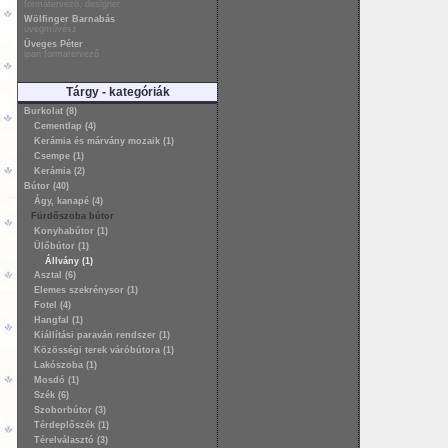
formatervező, designer
Wölfinger Barnabás
üvegművész
Üveges Péter
ipari formatervező
Tárgy - kategóriák
Burkolat (8)
Cementlap (4)
Kerámia és márvány mozaik (1)
Csempe (1)
Kerámia (2)
Bútor (40)
Ágy, kanapé (4)
Fürdőszoba bútor
Konyhabútor (1)
Ülőbútor (1)
Állvány (1)
Asztal (6)
Elemes szekrénysor (1)
Fotel (4)
Hangfal (1)
Kiállítási paraván rendszer (1)
Közösségi terek váróbútora (1)
Lakószoba (1)
Mosdó (1)
Szék (6)
Szoborbútor (3)
Térdeplőszék (1)
Térelválasztó (3)