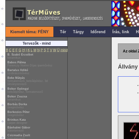
Kiemelt téma: FÉNY
Tér
Tárgy
Időrend
Írás, link
H
Tervezők - mind
B
C
E
F
G
H
I
K
L
M
N
P
S
T
V
W
Ü
mind
Az oldal 
B. Szabó Erzsébet
keramikus
Babos Pálma
Állvány
Ferenczy Noémi Díjas iparművész
Bartalus Ildikó
szobrászművész
Beke Mátyás
formatervező, belsőépítész, 3d
látványtervező
Bokor Gyöngyi
belsőépítész, formatervező
Bokor Zsuzsa
keramikus
Borbás Dorka
üvegművész
Borkovics Péter
üvegművész
Brinkus Kata
carpet designer
Bánhalmi Gábor
bútortervező
Csizmadia Zsolt
formatervező