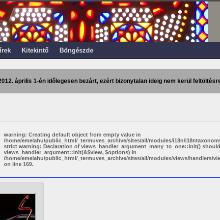
írek
Kitekintő
Böngészde
2012. április 1-én időlegesen bezárt, ezért bizonytalan ideig nem kerül feltöltésre
warning: Creating default object from empty value in
/home/emelahu/public_html/_termuves_archive/sites/all/modules/i18n/i18ntaxonomy
strict warning: Declaration of views_handler_argument_many_to_one::init() shoul
views_handler_argument::init(&$view, $options) in
/home/emelahu/public_html/_termuves_archive/sites/all/modules/views/handlers/
on line 169.