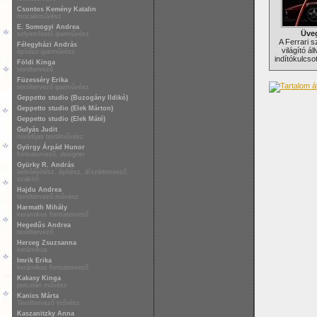
Csontos Kemény Katalin
mozaikművész
E. Somogyi Andrea
Üveg
selyemfestő iparművész
A Ferrari 
Félegyházi András
világító ál
építész-iparművész
indítókulcso
Földi Kinga
textiltervező
Füzesséry Erika
textiltervező iparművész
Geppetto studio (Buzogány Ildikó)
Geppetto studio (Elek Márton)
Geppetto studio (Elek Máté)
Gulyás Judit
nívódíjas textilművész
György Árpád Hunor
formatervező, designer
Gyürky R. András
belsőépítész, építész, díszlettervező,
szakíró
Hajdu Andrea
textiltervező művész
Harmath Mihály
keramikus formatervező
Hegedűs Andrea
textiltervező
Herceg Zsuzsanna
kerámikus
Imrik Erika
kerámikus formatervező
Kakasy Kinga
porcelán művész
Kanics Márta
Textiltervező művész
Kaszanitzky Anna